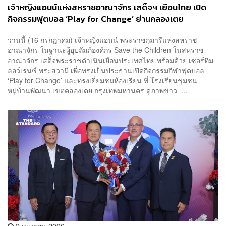
เจ้าหญิงแอนน์แห่งสหราชอาณาจักร เสด็จฯ เยือนไทย เปิด
กิจกรรมฟุตบอล ‘Play for Change’ ย่านคลองเตย
วานนี้ (16 กรกฎาคม) เจ้าหญิงแอนน์ พระราชกุมารีแห่งสหราช
อาณาจักร ในฐานะผู้อุปถัมภ์องค์กร Save the Children ในสหราช
อาณาจักร เสด็จพระราชดำเนินเยือนประเทศไทย พร้อมด้วย เซอร์ทิม
ลอว์เรนซ์ พระสวามี เพื่อทรงเป็นประธานเปิดกิจกรรมกีฬาฟุตบอล
‘Play for Change’ และทรงเยี่ยมชมห้องเรียน ที่ โรงเรียนชุมชน
หมู่บ้านพัฒนา เขตคลองเตย กรุงเทพมหานคร ดูภาพข่าว ...
2 เมษายน 2026