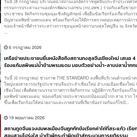
วันนี้ (8 กรกฎาคม) บริเวณหน้าสถานเอกอัครราชทูตจีนประจำประเทศไ
กรรมการประสานงานองค์กรพัฒนาเอกชน (กป.อพช.) ร่วมกับเครือข่ายภ
ประชาชน จัดกิจกรรมชุมนุมเชิงสัญลักษณ์ เพื่อยื่นข้อเรียกร้องเกี่ยวกับกา
ปัญหามลพิษข้ามพรมแดน พร้อมเรียกร้องให้มีการตรวจสอบเหตุการณ์การ
ของเจ้าหน้าที่ตำรวจระหว่างการชุมนุมหน้าสถานกงสุลใหญ่จีน ณ จังหวัด
...
6 กรกฎาคม 2026
เครือข่ายประชาชนยื่นหนังสือถึงสถานกงสุลจีนเชียงใหม่ เสนอ 4 
ร้องแก้มลพิษแม่น้ำข้ามพรมแดน มอบตัวอย่างน้ำ-ลาบปลาน้ำกกเ
สัญลักษณ์
วันนี้ (6 กรกฎาคม) ช่างภาพ THE STANDARD ลงพื้นที่บริเวณด้านหน้า
ใหญ่แห่งสาธารณรัฐประชาชนจีนประจำเชียงใหม่ อำเภอเมืองเชียงใหม่ จ
เชียงใหม่ เพื่อติดตามบรรยากาศการจัดกิจกรรม ‘ปฏิบัติการเรียกร้องแก้ไ
มลพิษข้ามพรมแดน’ ของเครือข่ายประชาชนปกป้องแม่น้ำกก สาย รวก โขง
ขึ้นเพื่อเรียกร้องให้หน่วยงานและภาคส่วนที่เกี่ยวข้องร่วมกันแก้ไขปั...
19 พฤษภาคม 2026
สถานทูตจีนแจงปมพลเมืองจีนถูกกักขังเรียกค่าไถ่ที่สระแก้ว เรีย
สอบสวนโปร่งใส นำตัวผู้กระทำผิดเข้าสู่กระบวนการยุติธรรม