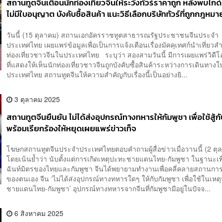
สถานทูตจีนเตือนนักท่องเที่ยวจีนให้ระวังทัวร์ราคาถูก หลังพบไกด์เ
ไม่มีใบอนุญาต บังคับซื้อสินค้า แนะวิธีเลือกบริษัททัวร์ที่ถูกกฎหมา
วันนี้ (15 ตุลาคม) สถานเอกอัครราชทูตสาธารณรัฐประชาชนจีนประจำ
ประเทศไทย เผยแพร่ข้อมูลเพื่อเป็นการแจ้งเตือนเรื่องมัคคุเทศก์นำเที่ยวส
ท่องเที่ยวชาวจีนในประเทศไทย ระบุว่า สองสามวันนี้ มีการเผยแพร่วิดี
ที่แสดงให้เห็นนักท่องเที่ยวชาวจีนถูกบังคับซื้อสินค้าระหว่างการเดินทางใ
ประเทศไทย สถานทูตจีนให้ความสำคัญกับเรื่องนี้เป็นอย่างยิ...
3 ตุลาคม 2025
สถานทูตจีนยืนยัน ไม่ได้ส่งอุปกรณ์ทางทหารให้กัมพูชา เพื่อใช้สู้ก
พร้อมเรียกร้องให้หยุดเผยแพร่ข่าวเท็จ
โฆษกสถานทูตจีนประจำประเทศไทยตอบคำถามผู้สื่อข่าวเมื่อวานนี้ (2 ตุ
โดยเน้นย้ำว่า นับตั้งแต่การเกิดเหตุปะทะชายแดนไทย-กัมพูชา ในฐานะเพ
ฉันท์มิตรของไทยและกัมพูชา จีนได้พยายามทำงานเพื่อคลี่คลายสถานการณ
ของตนเอง จีน ‘ไม่ได้ส่งอุปกรณ์ทางทหารใดๆ ให้กับกัมพูชา เพื่อใช้ในเห
ชายแดนไทย-กัมพูชา’ อุปกรณ์ทางทหารจากจีนที่กัมพูชามีอยู่ในปัจจ...
6 สิงหาคม 2025