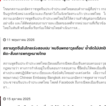
โฆษกสถานเอกอัครราชทูตจีนประจำประเทศไทยตอบคำถามผู้สื่อข่าว กรณ
จีนถูกกักขังหน่วงเหนี่ยวและเรียกค่าไถ่ในจังหวัดสระแก้ว ประเทศไทย โ
สถานเอกอัครราชทูตจีนประจำประเทศไทยได้ให้ความสำคัญต่อกรณีดังกล
อย่างยิ่ง และได้ติดต่อสอบถามรายละเอียดของคดีจากหน่วยงานที่เกี่ยวข้
ไทยในทันที พร้อมทั้งเรียกร้องให้ฝ่ายไทยดำเนินการส...
11 พฤษภาคม 2026
สถานทูตจีนในไทยเร่งสอบปม ‘คนจีนพกอาวุธเถื่อน’ ย้ำชัดไม่ปกป
ผิด-สั่งเคารพกฎหมายไทย
สถานทูตจีนประจำประเทศไทยเปิดเผยถึงกรณีพลเมืองจีนครอบครองอาวุธ
กฎหมายว่า ทางการกำลังอยู่ในขั้นตอนการสอบสวน ชี้ยึดมั่นให้พลเมืองที่
ต่างประเทศปฏิบัติตามระเบียบและข้อบังคับไทยอย่างเคร่งครัด เมื่อวานนี
พฤษภาคม) Chinese Embassy Bangkok สถานเอกอัครราชทูตสาธารณร
ประชาชนจีนประจำประเทศไทย โพสต์ Facebook ถึงกรณีพลเมืองจีนค
อา...
15 ตุลาคม 2025