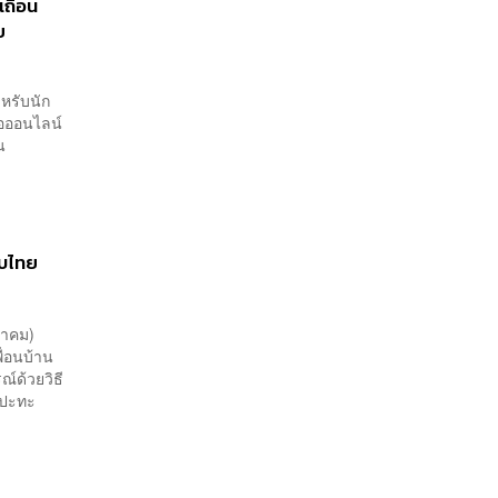
ถื่อน
ย
ำหรับนัก
โอออนไลน์
น
ับไทย
ลาคม)
ื่อนบ้าน
์ด้วยวิธี
ตุปะทะ