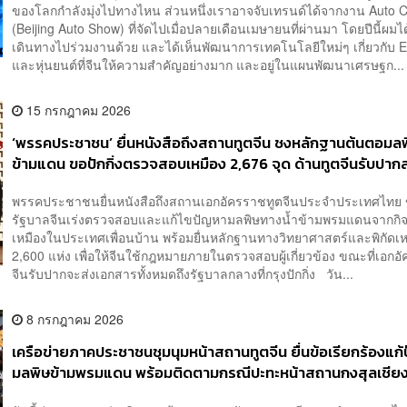
ของโลกกำลังมุ่งไปทางไหน ส่วนหนึ่งเราอาจจับเทรนด์ได้จากงาน Auto 
(Beijing Auto Show) ที่จัดไปเมื่อปลายเดือนเมษายนที่ผ่านมา โดยปีนี้ผมไ
เดินทางไปร่วมงานด้วย และได้เห็นพัฒนาการเทคโนโลยีใหม่ๆ เกี่ยวกับ EV
และหุ่นยนต์ที่จีนให้ความสำคัญอย่างมาก และอยู่ในแผนพัฒนาเศรษฐก...
15 กรกฎาคม 2026
‘พรรคประชาชน’ ยื่นหนังสือถึงสถานทูตจีน ชงหลักฐานต้นตอมลพ
ข้ามแดน ขอปักกิ่งตรวจสอบเหมือง 2,676 จุด ด้านทูตจีนรับปากส
ถึงรัฐบาลกลาง
พรรคประชาชนยื่นหนังสือถึงสถานเอกอัครราชทูตจีนประจำประเทศไทย 
รัฐบาลจีนเร่งตรวจสอบและแก้ไขปัญหามลพิษทางน้ำข้ามพรมแดนจากกิ
เหมืองในประเทศเพื่อนบ้าน พร้อมยื่นหลักฐานทางวิทยาศาสตร์และพิกัดเห
2,600 แห่ง เพื่อให้จีนใช้กฎหมายภายในตรวจสอบผู้เกี่ยวข้อง ขณะที่เอกอ
จีนรับปากจะส่งเอกสารทั้งหมดถึงรัฐบาลกลางที่กรุงปักกิ่ง วัน...
8 กรกฎาคม 2026
เครือข่ายภาคประชาชนชุมนุมหน้าสถานทูตจีน ยื่นข้อเรียกร้องแก
มลพิษข้ามพรมแดน พร้อมติดตามกรณีปะทะหน้าสถานกงสุลเชียง