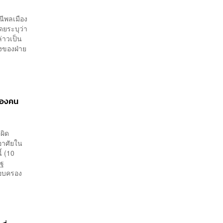
ีพลเมือง
ดยระบุว่า
่าวเป็น
องของฝ่าย
้องคน
ผิด
อาศัยใน
้ (10
ัฐ
รอบครอง