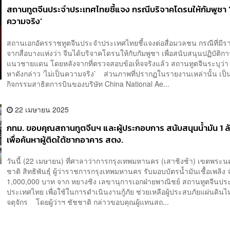
สถานทูตจีนประจำประเทศไทยชี้แจง กรณีบริจาคโดรนให้กัมพูชา ‘ไ
ความจริง’
สถานเอกอัครราชทูตจีนประจำประเทศไทยชี้แจงต่อสื่อมวลชน กรณีที่มี
จากสื่อบางแห่งว่า จีนได้บริจาคโดรนให้กับกัมพูชา เพื่อสนับสนุนปฏิบัติ
แนวชายแดน โดยหลังจากที่ตรวจสอบข้อเท็จจริงแล้ว สถานทูตจีนระบุว่า 
หาดังกล่าว ‘ไม่เป็นความจริง’ ส่วนภาพที่ปรากฏในรายงานเหล่านั้น เป
กิจกรรมสาธิตการบินของบริษัท China National Ae...
22 เมษายน 2025
กทม. ขอบคุณสถานทูตจีนฯ และผู้ประกอบการ สนับสนุนน้ำมัน 1 
เพื่อค้นหาผู้ติดใต้ซากอาคาร สตง.
วันนี้ (22 เมษายน) ที่ศาลาว่าการกรุงเทพมหานคร (เสาชิงช้า) เขตพระน
ชาติ สิทธิพันธุ์ ผู้ว่าราชการกรุงเทพมหานคร รับมอบบัตรน้ำมันเชื้อเพลิ
1,000,000 บาท จาก หยางชิง เลขานุการเอกฝ่ายพาณิชย์ สถานทูตจีนปร
ประเทศไทย เพื่อใช้ในการดำเนินงานกู้ภัย ช่วยเหลือผู้ประสบภัยแผ่นดิน
จตุจักร โดยผู้ว่าฯ ชัชชาติ กล่าวขอบคุณผู้แทนสถ...