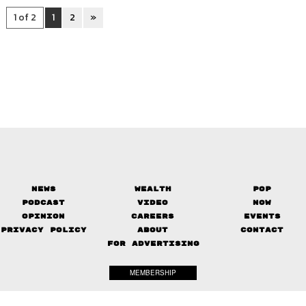
1 of 2
1
2
»
News
Wealth
Pop
Podcast
Video
Now
Opinion
Careers
Events
Privacy Policy
About
Contact
FOR ADVERTISING
MEMBERSHIP