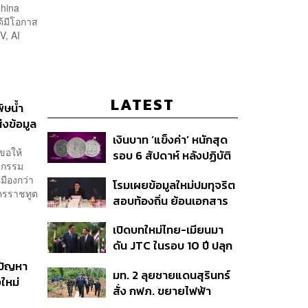
China
ด้มีโอกาส
,​ AI
LATEST
ิษน้ำ
่งข้อมูล
เงินบาท ‘แข็งค่า’ หนักสุด
ขอให้
รอบ 6 สัปดาห์ หลังปฏิบัติ
จกรรม
การแทรกแซงเยนของ
มืองกว่า
โรมเผยข้อมูลใหม่ปมทุจริต
สหรัฐฯ-ญี่ปุ่น Standard
ัครราชทูต
สอบท้องถิ่น ย้อนเอกสาร
Chartered เปิดเป้าสิ้นปีนี้
ประชุมปี 2567 พบชื่อ
จ่อแข็งต่อแตะ 32.50 บาท
เปิดบทใหม่ไทย-เมียนมา
อนุทิน จ่อสอบต่อเอี่ยว
ต่อดอลลาร์
ดัน JTC ในรอบ 10 ปี ปลุก
ตัดตอน ม.บูรพา หรือไม่
‘เส้นเลือดใหญ่’ ค้า
้ปัญหา
มท. 2 ลุยชายแดนสุรินทร์
ชายแดน ท่าเรือน้ำลึก
ใหม่
สั่ง กฟภ. ขยายไฟฟ้า
ทวาย
‘ปราสาทตาควาย–เนิน