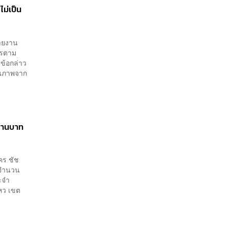
ม่เป็น
รายงาน
การตาม
ข้อกล่าว
็นภาพจาก
ล้านบาท
คร ชัช
ง จำนวน
ะจำ
ไหว เขต