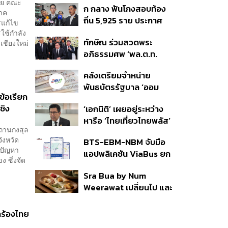
ทย คณะ
ก กลาง ฟันโกงสอบท้อง
350’ เสริมความมั่นคง
าค
ถิ่น 5,925 ราย ประกาศ
ชายแดน
รแก้ไข
บัญชีใหม่ 7 ส.ค. ส่วน 97
ใช้กำลัง
ทักษิณ ร่วมสวดพระ
เชียงใหม่
ราย รอ ป.ป.ช. ขีดเส้นแล้ว
อภิธรรมศพ ‘พล.ต.ท.
เสร็จ 31 ส.ค.
ผ่อน’ บิดา ‘พักตร์พิไล ทวี
คลังเตรียมจำหน่าย
สิน’ สิริอายุ 103 ปี แกนนำ
พันธบัตรรัฐบาล ‘ออม
เพื่อไทย-บุคคลหลาก
ข้อเรียก
พลัส’ รอบถัดไป เร็วสุด 4
วงการร่วมอาลัย
ชิง
‘เอกนิติ’ เผยอยู่ระหว่าง
ก.ย.นี้ อาจเพิ่มสัดส่วนการ
หารือ ‘ไทยเที่ยวไทยพลัส’
ขายแบบ Small Lot First
สถานกงสุล
มีสิทธิใช้งบจากเงินกู้ 4
มากขึ้น
ังหวัด
BTS-EBM-NBM จับมือ
แสนล้าน มั่นใจงบต่อ ‘ไทย
ขปัญหา
แอปพลิเคชัน ViaBus ยก
ช่วยไทย พลัส’ เฟส 2 มี
 ซึ่งจัด
ระดับการติดตามตำแหน่ง
เพียงพอ
Sra Bua by Num
รถไฟฟ้า 3 สายแบบเรียล
Weerawat เปลี่ยนไป และ
ไทม์
นี่คือเหตุผลที่เราควรกลับ
ไปอีกครั้ง
กร้องไทย