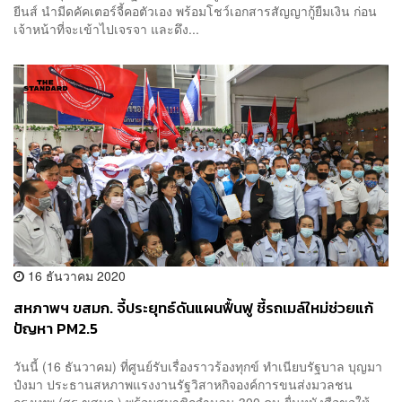
ยีนส์ นำมีดคัคเตอร์จี้คอตัวเอง พร้อมโชว์เอกสารสัญญากู้ยืมเงิน ก่อน
เจ้าหน้าที่จะเข้าไปเจรจา และดึง...
16 ธันวาคม 2020
สหภาพฯ ขสมก. จี้ประยุทธ์ดันแผนฟื้นฟู ชี้รถเมล์ใหม่ช่วยแก้
ปัญหา PM2.5
วันนี้ (16 ธันวาคม) ที่ศูนย์รับเรื่องราวร้องทุกข์ ทำเนียบรัฐบาล บุญมา
ป๋งมา ประธานสหภาพแรงงานรัฐวิสาหกิจองค์การขนส่งมวลชน
กรุงเทพ (สร.ขสมก.) พร้อมสมาชิกจำนวน 300 คน ยื่นหนังสือขอให้