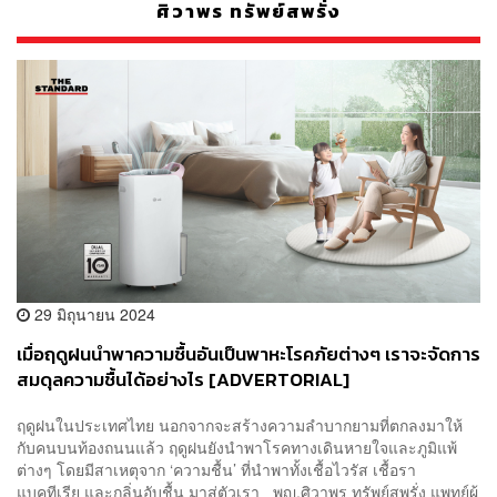
ศิวาพร ทรัพย์สพรั่ง
29 มิถุนายน 2024
เมื่อฤดูฝนนำพาความชื้นอันเป็นพาหะโรคภัยต่างๆ เราจะจัดการ
สมดุลความชื้นได้อย่างไร [ADVERTORIAL]
ฤดูฝนในประเทศไทย นอกจากจะสร้างความลำบากยามที่ตกลงมาให้
กับคนบนท้องถนนแล้ว ฤดูฝนยังนำพาโรคทางเดินหายใจและภูมิแพ้
ต่างๆ โดยมีสาเหตุจาก ‘ความชื้น’ ที่นำพาทั้งเชื้อไวรัส เชื้อรา
แบคทีเรีย และกลิ่นอับชื้น มาสู่ตัวเรา พญ.ศิวาพร ทรัพย์สพรั่ง แพทย์ผู้