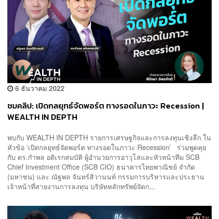
6 ธันวาคม 2022
ชมคลิป: เปิดกลยุทธ์จัดพอร์ต ทางรอดในภาวะ Recession |
WEALTH IN DEPTH
พบกับ WEALTH IN DEPTH รายการเศรษฐกิจและการลงทุนเชิงลึก ใน
หัวข้อ ‘เปิดกลยุทธ์จัดพอร์ต ทางรอดในภาวะ Recession’ ร่วมพูดคุย
กับ ดร.กำพล อดิเรกสมบัติ ผู้อำนวยการอาวุโสและหัวหน้าทีม SCB
Chief Investment Office (SCB CIO) ธนาคารไทยพาณิชย์ จำกัด
(มหาชน) และ ณัฐพล จันทร์สิวานนท์ กรรมการบริหารและประธาน
เจ้าหน้าที่สายงานการลงทุน บริษัทหลักทรัพย์จัดก...