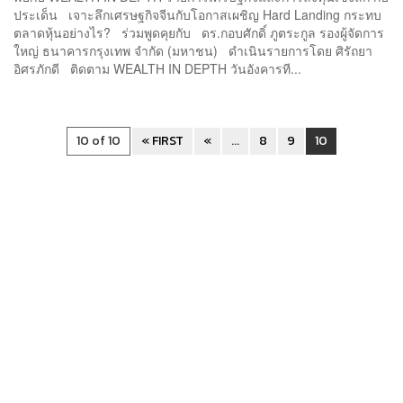
ประเด็น เจาะลึกเศรษฐกิจจีนกับโอกาสเผชิญ Hard Landing กระทบ
ตลาดหุ้นอย่างไร? ร่วมพูดคุยกับ ดร.กอบศักดิ์ ภูตระกูล รองผู้จัดการ
ใหญ่ ธนาคารกรุงเทพ จำกัด (มหาชน) ดำเนินรายการโดย ศิรัถยา
อิศรภักดี ติดตาม WEALTH IN DEPTH วันอังคารที...
10 of 10
« FIRST
«
...
8
9
10