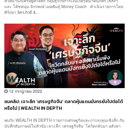
หัวหน้านักเศรษฐศาสตร์ กลุ่มธุรกิจการเงินเกียรตินาคินภัทร (KKP)
และ โค้ชหนุ่ม-จักรพงษ์ เมษพันธุ์ Money Coach ดำเนินรายการโดย
ศิรัถยา อิศรภักดี &...
12 กรกฎาคม 2022
ชมคลิป: เจาะลึก ‘เศรษฐกิจจีน’ ตลาดหุ้นแดนมังกรยังไปต่อได้
หรือไม่ | WEALTH IN DEPTH
พบกับ WEALTH IN DEPTH รายการเศรษฐกิจและการลงทุนเชิงลึก กับ
บันทึกสัมภาษณ์ในหัวข้อ เจาะลึก ‘เศรษฐกิจจีน’ โควิดกลับมา อสังหา