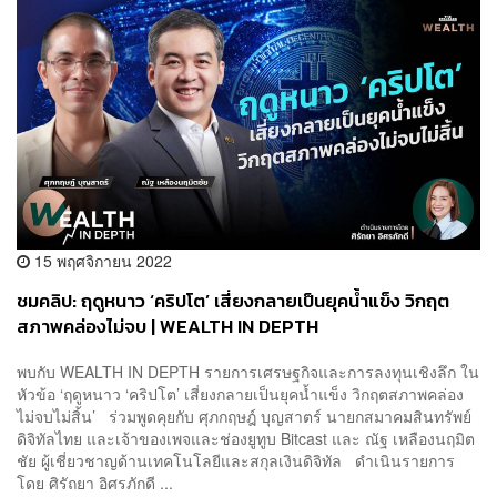
15 พฤศจิกายน 2022
ชมคลิป: ฤดูหนาว ‘คริปโต’ เสี่ยงกลายเป็นยุคน้ำแข็ง วิกฤต
สภาพคล่องไม่จบ | WEALTH IN DEPTH
พบกับ WEALTH IN DEPTH รายการเศรษฐกิจและการลงทุนเชิงลึก ใน
หัวข้อ ‘ฤดูหนาว ‘คริปโต’ เสี่ยงกลายเป็นยุคน้ำแข็ง วิกฤตสภาพคล่อง
ไม่จบไม่สิ้น’ ร่วมพูดคุยกับ ศุภกฤษฎ์ บุญสาตร์ นายกสมาคมสินทรัพย์
ดิจิทัลไทย และเจ้าของเพจและช่องยูทูบ Bitcast และ ณัฐ เหลืองนฤมิต
ชัย ผู้เชี่ยวชาญด้านเทคโนโลยีและสกุลเงินดิจิทัล ดำเนินรายการ
โดย ศิรัถยา อิศรภักดี ...