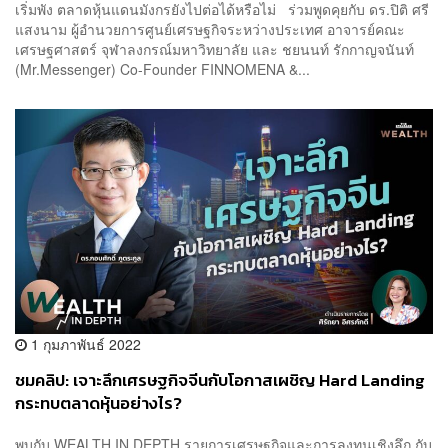
เริ่มพัง ตลาดหุ้นแดนมังกรยังไปต่อได้หรือไม่ ร่วมพูดคุยกับ ดร.ปิติ ศรี
แสงนาม ผู้อำนวยการศูนย์เศรษฐกิจระหว่างประเทศ อาจารย์คณะ
เศรษฐศาสตร์ จุฬาลงกรณ์มหาวิทยาลัย และ ชยนนท์ รักกาญจนันท์
(Mr.Messenger) Co-Founder FINNOMENA &...
1 กุมภาพันธ์ 2022
ชมคลิป: เจาะลึกเศรษฐกิจจีนกับโอกาสเผชิญ Hard Landing
กระทบตลาดหุ้นอย่างไร?
พบกับ WEALTH IN DEPTH รายการเศรษฐกิจและการลงทุนเชิงลึก กับ