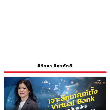
ศิรัถยา อิศรภักดี