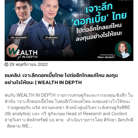
29 พฤศจิกายน 2022
ชมคลิป: เจาะลึกดอกเบี้ยไทย ไปต่ออีกไกลแค่ไหน ลงทุน
อย่างไรให้ชนะ | WEALTH IN DEPTH
พบกับ WEALTH IN DEPTH รายการเศรษฐกิจและการลงทุนเชิงลึก ใน
หัวข้อ ‘เจาะลึกดอกเบี้ยไทย ไปต่ออีกไกลแค่ไหน ลงทุนอย่างไรให้ชนะ’
ร่วมพูดคุยกับ นริศ สถาผลเดชา หัวหน้าศูนย์วิเคราะห์เศรษฐกิจทีทีบี
(ttb analytics) และ กวี ชูกิจเกษม Head of Research and Content
สายวิเคราะห์หลักทรัพย์ บล.พาย ดำเนินรายการโดย ศิรัถยา อิศรภักดี
ติดตาม WE...