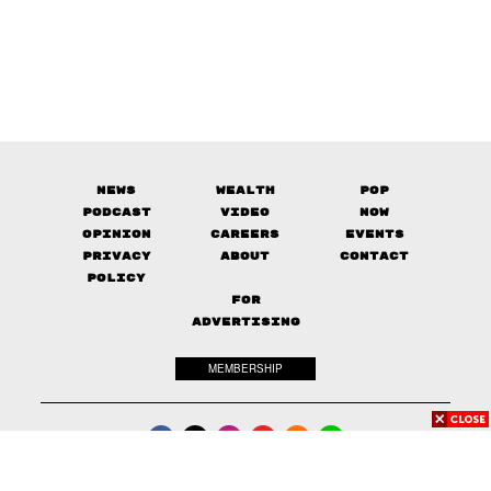
News
Wealth
Pop
Podcast
Video
Now
Opinion
Careers
Events
Privacy
About
Contact
Policy
FOR
ADVERTISING
MEMBERSHIP
© 2017-
2026
The Standard. All rights reserved.