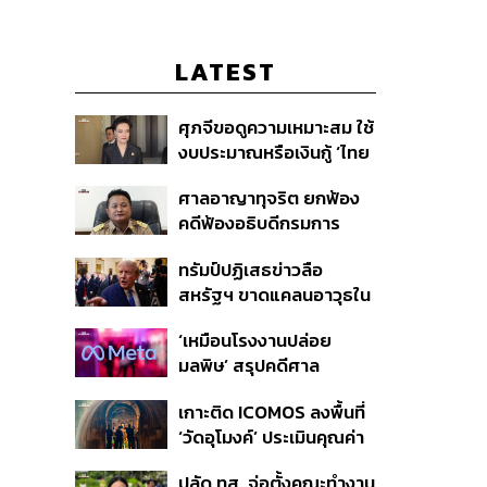
LATEST
ศุภจีขอดูความเหมาะสม ใช้
งบประมาณหรือเงินกู้ ‘ไทย
เที่ยวไทยพลัส’ บอกหากมี
ศาลอาญาทุจริต ยกฟ้อง
‘ไทยช่วยไทยพลัส เฟส 2’
คดีฟ้องอธิบดีกรมการ
ไม่จำเป็นต้องออกพร้อมกัน
ปกครอง ชี้ย้าย ‘อดีตปลัด
ทรัมป์ปฏิเสธข่าวลือ
จังหวัดภูเก็ต’ ชอบด้วยขั้น
สหรัฐฯ ขาดแคลนอาวุธใน
ตอน
การทำสงครามกับอิหร่าน
‘เหมือนโรงงานปล่อย
เผยกำลังล่าตัวคนปล่อย
มลพิษ’ สรุปคดีศาล
ข่าว
นิวเม็กซิโก สั่งปรับ Meta ชี้
เกาะติด ICOMOS ลงพื้นที่
กระทบสุขภาพจิตเด็ก คุม
‘วัดอุโมงค์’ ประเมินคุณค่า
เข้ม AI Chatbot
ล้านนา ดันเชียงใหม่สู่
ปลัด ทส. จ่อตั้งคณะทำงาน