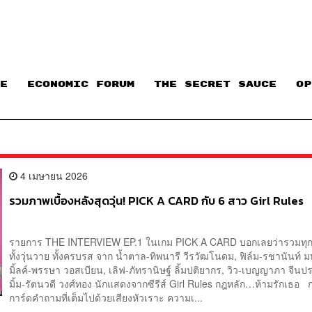
E
ECONOMIC FORUM
THE SECRET SAUCE​
OP
4 เมษายน 2026
รวมภาพเบื้องหลังสุดวุ่น! PICK A CARD กับ 6 สาว Girl Rules
รายการ THE INTERVIEW EP.1 ในเกม PICK A CARD บอกเลยว่ารวมทุก
ทั้งวุ่นวาย ทั้งครบรส จาก น้ำตาล-ทิพนารี วีรวัฒโนดม, ฟิล์ม-รชานันท์ 
มิ้ลค์-พรรษา วอสเบียน, เลิฟ-ภัทรานิษฐ์ ลิ้มปติยากร, วิว-เบญญาภา จีน
มิ้ม-รัตนวดี วงศ์ทอง นักแสดงจากซีรีส์ Girl Rules กฎหลัก…ห้ามรักเธอ 
การ์ดคำถามที่เต็มไปด้วยเสียงหัวเราะ ความเ...