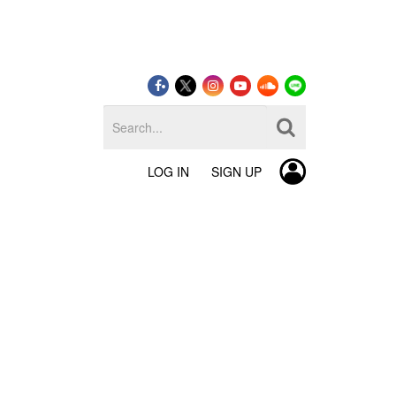
LOG IN
SIGN UP