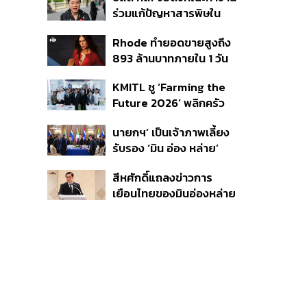
มรดกโลกปี 2570
ร่วมแก้ปัญหาสารพิษใน
แม่น้ำข้ามพรมแดนไทย-
Rhode ทำยอดขายสูงถึง
เมียนมา เล็งเริ่มถกนัดแรก
893 ล้านบาทภายใน 1 วัน
ส.ค.นี้
กับซัมเมอร์คอลเล็กชัน
KMITL ชู ‘Farming the
ล่าสุด
Future 2026’ พลิกครัว
โลก สู่เกษตร-อาหารยั่งยืน
นายกฯ’ เป็นเจ้าภาพเลี้ยง
ด้วย One Health
รับรอง ‘มิน อ่อง หล่าย’
พร้อมเชิญบิ๊กธุรกิจไทย
สีหศักดิ์แถลงข่าวการ
ร่วมงาน
เยือนไทยของมินอ่องหล่าย
ชี้หารือทวิภาคี ครอบคลุม
สร้างสรรค์ ตรงไปตรงมา
ย้ำต้องการให้เมียนมากลับ
สู่อาเซียน