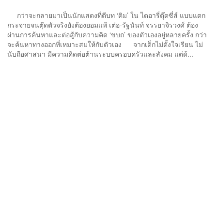
กว่าจะกลายมาเป็นนักแสดงที่ตีบท ‘คิม’ ใน ไดอารี่ตุ๊ดซี่ส์ แบบแตก
กระจายจนตุ๊ดตัวจริงยังต้องยอมแพ้ เต๋อ-รัฐนันท์ จรรยาจิรวงศ์ ต้อง
ผ่านการค้นหาและต่อสู้กับความคิด ‘ขบถ’ ของตัวเองอยู่หลายครั้ง กว่า
จะค้นหาทางออกที่เหมาะสมให้กับตัวเอง จากเด็กไม่ตั้งใจเรียน ไม่
นับถือศาสนา มีความคิดต่อต้านระบบครอบครัวและสังคม แต่ด้...