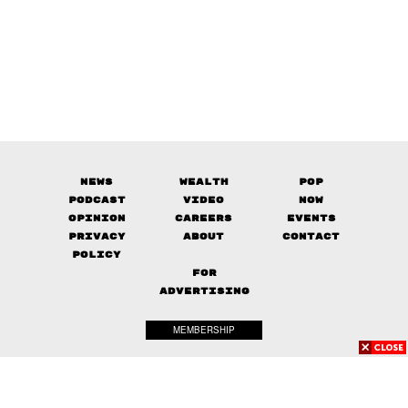
News
Wealth
Pop
Podcast
Video
Now
Opinion
Careers
Events
Privacy
About
Contact
Policy
FOR
ADVERTISING
MEMBERSHIP