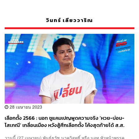
วินทร์ เลียววาริณ
28 เมษายน 2023
เลือกตั้ง 2566 : นอท ชูแคมเปญพูดความจริง ‘หวย-บ่อน-
โสเภณี’ เกลื่อนเมือง หวังสู้ศึกเลือกตั้ง โค้งสุดท้ายได้ ส.ส.
ปาร์ตี้ลิสต์ 7 ที่นั่ง
วานนี้ (27 เมษายน) พันธ์ธวัช นาควิสุทธิ์ หรือ นอท หัวหน้าพรรค