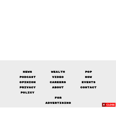
News
Wealth
Pop
Podcast
Video
Now
Opinion
Careers
Events
Privacy
About
Contact
Policy
FOR
ADVERTISING
MEMBERSHIP