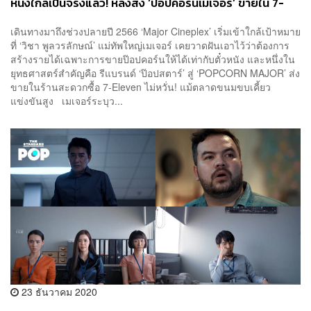
หนังใกล้เป็นจริงแล้ว! หลังส่ง ‘ป๊อปคอร์นเมเจอร์’ ขายใน 7-
Eleven ท่ามกลางธุรกิจโรงหนังยังไม่ฟื้น
เดินทางมาถึงช่วงปลายปี 2566 ‘Major Cineplex’ เริ่มเข้าใกล้เป้าหมาย
ที่ ‘วิชา พูลวรลักษณ์’ แม่ทัพใหญ่เมเจอร์ เคยวาดฝันเอาไว้ว่าต้องการ
สร้างรายได้เฉพาะการขายป๊อปคอร์นให้ได้เท่ากับตั๋วหนัง และหนึ่งใน
ยุทธศาสตร์สำคัญคือ รีแบรนด์ ‘ป๊อปสตาร์’ สู่ ‘POPCORN MAJOR’ ส่ง
ขายในร้านสะดวกซื้อ 7-Eleven ไม่หวั่น! แม้ตลาดขนมขบเคี้ยว
แข่งขันสูง เมเจอร์ระบุว...
23 ธันวาคม 2020