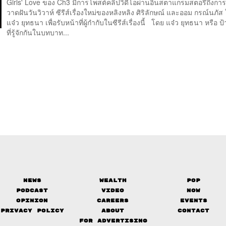
Girls' Love ของ Ch3 มีการโพสต์คลิปวิดีโอผ่านอินสตาแกรมสตอรีถึงก
วาดฝันวันวิวาห์ ซีรีส์เรื่องใหม่ของหลิงหลิง ศิริลักษณ์ และออม กรณ์นภัส 
แจ๋ว ยุทธนา เพื่อรับหน้าที่ผู้กำกับในซีรีส์เรื่องนี้ โดย แจ๋ว ยุทธนา หรือ ป
ที่รู้จักกันในบทบาท...
News
Wealth
Pop
Podcast
Video
Now
Opinion
Careers
Events
Privacy Policy
About
Contact
FOR ADVERTISING