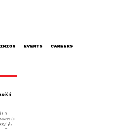
INION
EVENTS
CAREERS
ซีรีส์
 (In
งดาวรุ่ง
ีส์ ทั้ง