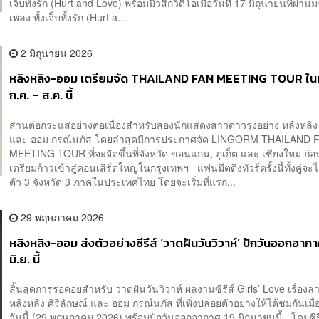
เจ็บทั้งรัก (Hurt and Love) พร้อมมิวสิกวิดีโอเมื่อวันที่ 17 มิถุนายนที่ผ่
เพลง ทั้งเจ็บทั้งรัก (Hurt a...
2 มิถุนายน 2026
หลิงหลิง-ออม เตรียมจัด THAILAND FAN MEETING TOUR ในเ
ก.ค. – ส.ค. นี้
สานต่อกระแสอย่างต่อเนื่องสำหรับสองนักแสดงสาวดาวรุ่งอย่าง หลิงหลิง ศ
และ ออม กรณ์นภัส โดยล่าสุดมีการประกาศจัด LINGORM THAILAND 
MEETING TOUR ที่จะจัดขึ้นที่จังหวัด ขอนแก่น, ภูเก็ต และ เชียงใหม่ ก่
เตรียมก้าวเข้าสู่คอนเสิร์ตใหญ่ในกรุงเทพฯ แฟนมีตติงทัวร์ครั้งนี้ทั้งคู่
ตัว 3 จังหวัด 3 ภาคในประเทศไทย โดยจะเริ่มที่แรก...
29 พฤษภาคม 2026
หลิงหลิง-ออม ส่งตัวอย่างซีรีส์ ‘วาดฝันวันวิวาห์’ ปักวันออกอาก
มิ.ย. นี้
สิ้นสุดการรอคอยสำหรับ วาดฝันวันวิวาห์ ผลงานซีรีส์ Girls’ Love เรื่องล
หลิงหลิง ศิริลักษณ์ และ ออม กรณ์นภัส ที่เพิ่งปล่อยตัวอย่างให้ได้ชมกันเมื่
วันนี้ (29 พฤษภาคม 2026) พร้อมปักวันออกอากาศ 19 มิถุนายนนี้ โดยซีรีส์