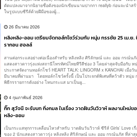
ดัดแปลงมาจากนิยายชื่อดังของนักเขียนนามปากกา reallyb ก่อนจะนำสร้
ในรูปแบบซีรีส์ด้วยฝีมือของผู้...
26 มีนาคม 2026
หลิงหลิง-ออม เตรียมจัดทอล์กโชว์ร่วมกับ หนุ่ม กรรชัย 25 เม.ย. 
รากอน ฮอลล์
สานต่อกระแสอย่างต่อเนื่องสำหรับ หลิงหลิง ศิริลักษณ์ และ ออม กรณ์นภ
แสดงสาวดาวรุ่งแห่งสถานีโทรทัศน์ไทยทีวีสีช่อง 3 โดยล่าสุดจับมือกับ หน
ประกาศจัดงานทอล์กโชว์ HEART TALK: LINGORM x KANCHAI เมื่อวันท
มีนาคมที่ผ่านมา โดยทอล์กโชว์ครั้งนี้ เป็นโปรเจกต์พิเศษที่คว้าตัว หนุ่ม
พิธีกรรายการดังอย่าง โหนกระแส มาเป็นผู...
4 กุมภาพันธ์ 2026
กิ๊ก สุวัจนี จะรับบท กิ่งกมล ในเรื่อง วาดฝันวันวิวาห์ ผลงานใหม่ข
หลิง-ออม
เป็นกระแสทุกการเคลื่อนไหวสำหรับ วาดฝันวันวิวาห์ ซีรีส์ Girls’ Love เรื
ของ 2 นักแสดงสาวดาวรุ่ง หลิงหลิง ศิริลักษณ์ และ ออม กรณ์นภัส ที่ล่าส