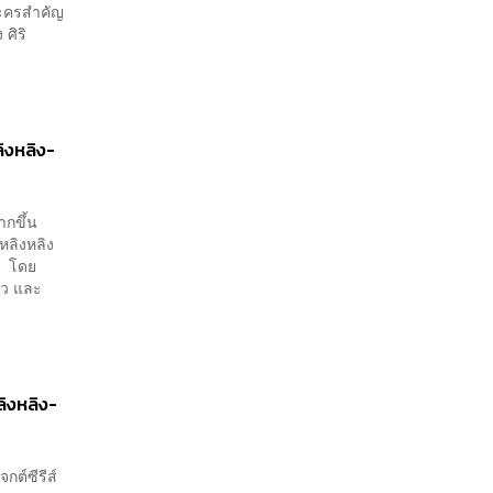
วละครสำคัญ
ศิริ
ลิงหลิง-
ากขึ้น
 หลิงหลิง
า โดย
้ว และ
หลิงหลิง-
กต์ซีรีส์