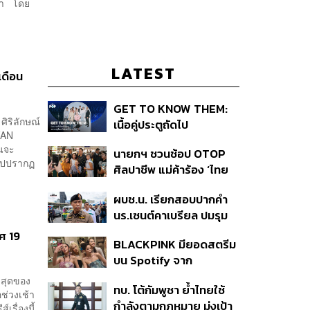
านมา โดย
LATEST
ดือน
GET TO KNOW THEM:
ิริลักษณ์
เนื้อคู่ประตูถัดไป
FAN
อนจะ
นายกฯ ชวนช้อป OTOP
จะไปปรากฏ
ศิลปาชีพ แม่ค้าร้อง ‘ไทย
ช่วยไทย พลัส’ สุดยอด
ผบช.น. เรียกสอบปากคำ
ถามมีต่อไหม นายกฯ ตอบ
นร.เซนต์คาเบรียล ปมรุม
‘เดี๋ยวจะพยายาม’
ทำร้ายเพื่อน-ใช้ปืนขู่ สั่ง
าศ 19
BLACKPINK มียอดสตรีม
ดำเนินคดีแล้ว
บน Spotify จาก
ประเทศไทยสูงถึง 536 ล้าน
่าสุดของ
ทบ. โต้กัมพูชา ย้ำไทยใช้
ครั้ง ตลอด 10 ปีที่ผ่านมา
อช่วงเช้า
กำลังตามกฎหมาย มุ่งเป้า
เรื่องนี้