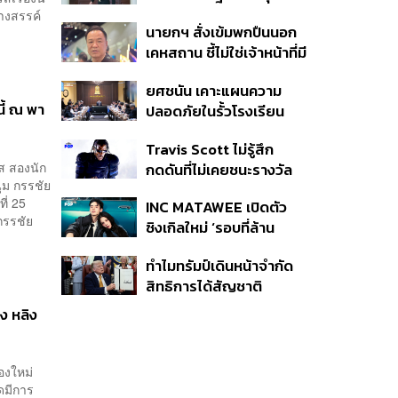
หมายทางทหาร ชี้ความเสีย
างสรรค์
นายกฯ สั่งเข้มพกปืนนอก
หายไทยไม่อาจลบด้วย
เคหสถาน ชี้ไม่ใช่เจ้าหน้าที่มี
ข้อมูลบิดเบือน
โทษอุกฉกรรจ์ ปืนถูกขโมย
ยศชนัน เคาะแผนความ
ก่อเหตุ เจ้าของร่วมรับผิด
นี้ ณ พา
ปลอดภัยในรั้วโรงเรียน
90 วัน ส่งนักสุขภาพจิต
Travis Scott ไม่รู้สึก
ดูแล-คุมเข้มคัดกรองสิ่ง
ัส สองนัก
กดดันที่ไม่เคยชนะรางวัล
ผิดกฎหมาย
ุ่ม กรรชัย
แกรมมี่ แม้มีชื่อเข้าชิงมา
ี่ 25
INC MATAWEE เปิดตัว
แล้ว 10 ครั้ง
 กรรชัย
ซิงเกิลใหม่ ‘รอบที่ล้าน
(Loop)’ ที่ได้ เน PERSES
ทำไมทรัมป์เดินหน้าจำกัด
มาแสดงในมิวสิกวิดีโอ
สิทธิการได้สัญชาติ
อเมริกันโดยกำเนิดอีกครั้ง
อง หลิง
แม้ศาลสูงสุดเคยตัดสิน
คัดค้าน
่องใหม่
ุดมีการ