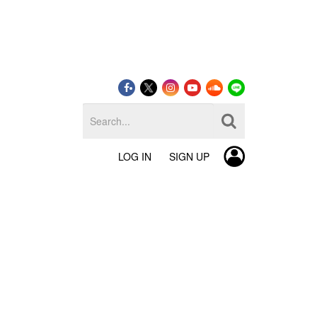
LOG IN
SIGN UP