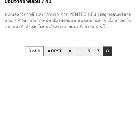
ป๊อปจากชายล้วน 7 คน
ฟังเพลง ‘วิภาวดี’ และ ‘ถ้าหาก’ จาก YENTED (เย็น-เต็ด) วงดนตรีชาย
ล้วน 7 ชีวิตจากภาคเหนือ ที่มาพร้อมแนวเพลงนิยามยาก เนื้อหาเข้าใจ
ง่าย และกำลังเติบโตบนเส้นทางสายดนตรีอย่างน่าสนใจ...
8 of 8
« FIRST
«
...
6
7
8