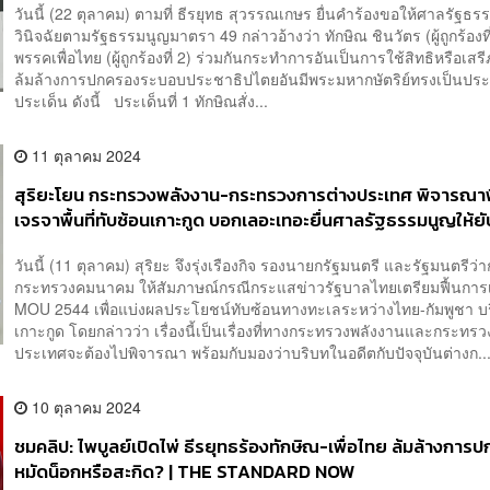
วันนี้ (22 ตุลาคม) ตามที่ ธีรยุทธ สุวรรณเกษร ยื่นคำร้องขอให้ศาลรัฐธร
วินิจฉัยตามรัฐธรรมนูญมาตรา 49 กล่าวอ้างว่า ทักษิณ ชินวัตร (ผู้ถูกร้องท
พรรคเพื่อไทย (ผู้ถูกร้องที่ 2) ร่วมกันกระทำการอันเป็นการใช้สิทธิหรือเสรี
ล้มล้างการปกครองระบอบประชาธิปไตยอันมีพระมหากษัตริย์ทรงเป็นประ
ประเด็น ดังนี้ ประเด็นที่ 1 ทักษิณสั่ง...
11 ตุลาคม 2024
สุริยะโยน​ กระทรวงพลังงาน-กระทรวงการต่างประเทศ พิจารณาฟ
เจรจาพื้นที่ทับซ้อนเกาะกูด บอกเลอะเทอะยื่นศาลรัฐธรรมนูญ​ให้ยับ
ทักษิณ​-​เพื่อไทย ล้มล้างการปกครอง
วันนี้ (11 ตุลาคม) สุริยะ จึงรุ่งเรืองกิจ รองนายกรัฐมนตรี​ และรัฐมนตรี​ว่า
กระทรวงคมนาคม ให้สัมภาษณ์กรณีกระแสข่าวรัฐบาลไทยเตรียมฟื้นการ
MOU 2544 เพื่อแบ่งผลประโยชน์ทับซ้อนทางทะเลระหว่างไทย-กัมพูชา บ
เกาะกูด โดยกล่าวว่า เรื่องนี้เป็นเรื่องที่ทางกระทรวงพลังงานและกระทร
ประเทศจะต้องไปพิจารณา พร้อมกับมองว่าบริบทในอดีตกับปัจจุบันต่างก..
10 ตุลาคม 2024
ชมคลิป: ไพบูลย์เปิดไพ่ ธีรยุทธร้องทักษิณ-เพื่อไทย ล้มล้างการ
หมัดน็อกหรือสะกิด? | THE STANDARD NOW