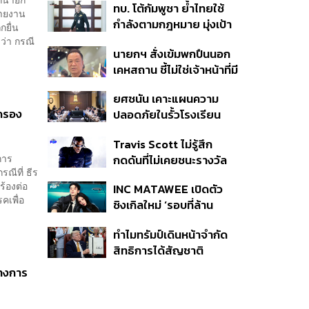
ทบ. โต้กัมพูชา ย้ำไทยใช้
ครั้ง ตลอด 10 ปีที่ผ่านมา
รายงาน
กำลังตามกฎหมาย มุ่งเป้า
กยื่น
หมายทางทหาร ชี้ความเสีย
่า​ กรณี
นายกฯ สั่งเข้มพกปืนนอก
หายไทยไม่อาจลบด้วย
เคหสถาน ชี้ไม่ใช่เจ้าหน้าที่มี
ข้อมูลบิดเบือน
โทษอุกฉกรรจ์ ปืนถูกขโมย
ยศชนัน เคาะแผนความ
ก่อเหตุ เจ้าของร่วมรับผิด
กครอง
ปลอดภัยในรั้วโรงเรียน
90 วัน ส่งนักสุขภาพจิต
Travis Scott ไม่รู้สึก
ดูแล-คุมเข้มคัดกรองสิ่ง
การ
กดดันที่ไม่เคยชนะรางวัล
ผิดกฎหมาย
ณีที่ ธีร
แกรมมี่ แม้มีชื่อเข้าชิงมา
ร้องต่อ
INC MATAWEE เปิดตัว
แล้ว 10 ครั้ง
รคเพื่อ
ซิงเกิลใหม่ ‘รอบที่ล้าน
(Loop)’ ที่ได้ เน PERSES
ทำไมทรัมป์เดินหน้าจำกัด
มาแสดงในมิวสิกวิดีโอ
สิทธิการได้สัญชาติ
อเมริกันโดยกำเนิดอีกครั้ง
้างการ
แม้ศาลสูงสุดเคยตัดสิน
คัดค้าน