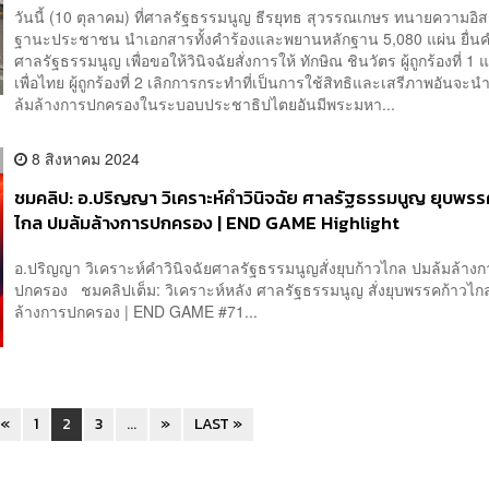
วันนี้ (10 ตุลาคม) ที่ศาลรัฐธรรมนูญ ธีรยุทธ สุวรรณเกษร ทนายความอิ
ฐานะประชาชน นำเอกสาร​ทั้งคำร้องและพยานหลักฐาน​ 5,080 แผ่น​ ยื่นค
ศาลรัฐธรรมนูญ​ เพื่อขอให้วินิจฉัยสั่งการให้ ทักษิณ ชินวัตร ผู้ถูกร้องที่ 
เพื่อไทย ผู้ถูกร้องที่ 2 เลิกการกระทำที่เป็นการใช้สิทธิและเสรีภาพอันจะน
ล้มล้างการปกครองในระบอบประชาธิปไตยอันมีพระมหา...
8 สิงหาคม 2024
ชมคลิป: อ.ปริญญา วิเคราะห์คำวินิจฉัย ศาลรัฐธรรมนูญ ยุบพรร
ไกล ปมล้มล้างการปกครอง | END GAME Highlight
อ.ปริญญา วิเคราะห์คำวินิจฉัยศาลรัฐธรรมนูญสั่งยุบก้าวไกล ปมล้มล้าง
ปกครอง ชมคลิปเต็ม: วิเคราะห์หลัง ศาลรัฐธรรมนูญ สั่งยุบพรรคก้าวไก
ล้างการปกครอง | END GAME #71...
«
1
2
3
...
»
LAST »