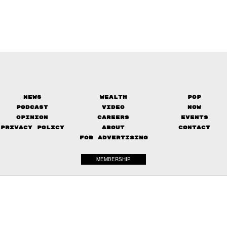
News
Wealth
Pop
Podcast
Video
Now
Opinion
Careers
Events
Privacy Policy
About
Contact
FOR ADVERTISING
MEMBERSHIP
© 2017-
2026
The Standard. All rights reserved.