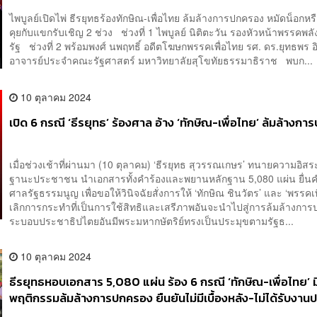
ไพบูลย์เปิดไพ่ ธีรยุทธร้องทักษิณ-เพื่อไทย ล้มล้างการปกครอง หมัดน็อกห
คุยกับแขกรับเชิญ 2 ช่วง ช่วงที่ 1 ไพบูลย์ นิติตะวัน รองหัวหน้าพรรคพ
รัฐ ช่วงที่ 2 พร้อมพงศ์ นพฤทธิ์ อดีตโฆษกพรรคเพื่อไทย รศ. ดร.ยุทธพร อ
อาจารย์ประจำคณะรัฐศาสตร์ มหาวิทยาลัยสุโขทัยธรรมาธิราช พบก...
10 ตุลาคม 2024
เปิด 6 กรณี ‘ธีรยุทธ’ ร้องศาล อ้าง ‘ทักษิณ-เพื่อไทย’ ล้มล้างกา
เมื่อช่วงเช้าที่ผ่านมา (10 ตุลาคม) ‘ธีรยุทธ สุวรรณเกษร’ ทนายความอิสร
ฐานะประชาชน นำเอกสาร​ทั้งคำร้องและพยานหลักฐาน​ 5,080 แผ่น​ ยื่นค
ศาลรัฐธรรมนูญ​ เพื่อขอให้วินิจฉัยสั่งการให้ ‘ทักษิณ ชินวัตร’ และ ‘พรรคเพ
เลิกการกระทำที่เป็นการใช้สิทธิและเสรีภาพอันจะนำไปสู่การล้มล้างกา
ระบอบประชาธิปไตยอันมีพระมหากษัตริย์ทรงเป็นประมุขตามรัฐธ...
10 ตุลาคม 2024
ธีรยุทธหอบเอกสาร​ 5,080 แผ่น​ ร้อง 6 กรณี ‘ทักษิณ-เพื่อไทย’ ม
พฤติกรรมล้มล้างการปกครอง​ ยืนยันไม่มีเบื้องหลัง​-ไม่ได้รับงาน