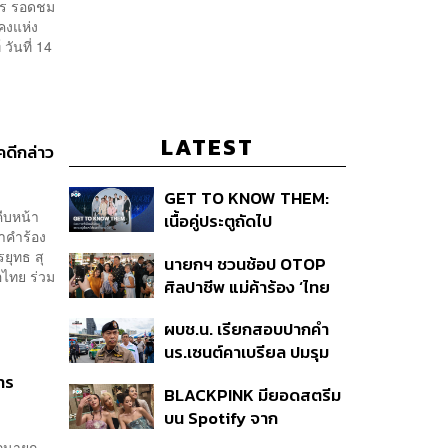
ศกร รอดชม
คงแห่ง
ันที่ 14
LATEST
ดีกล่าว
GET TO KNOW THEM:
ืบหน้า
เนื้อคู่ประตูถัดไป
ณาคำร้อง
ยุทธ สุ
นายกฯ ชวนช้อป OTOP
อไทย ร่วม
ศิลปาชีพ แม่ค้าร้อง ‘ไทย
ช่วยไทย พลัส’ สุดยอด
ผบช.น. เรียกสอบปากคำ
ถามมีต่อไหม นายกฯ ตอบ
นร.เซนต์คาเบรียล ปมรุม
‘เดี๋ยวจะพยายาม’
ทำร้ายเพื่อน-ใช้ปืนขู่ สั่ง
การ
BLACKPINK มียอดสตรีม
ดำเนินคดีแล้ว
บน Spotify จาก
ประเทศไทยสูงถึง 536 ล้าน
นักนายก