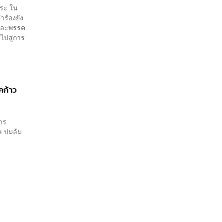
สระ ใน
ำร้องยัง
1 และพรรค
ำไปสู่การ
คก้าว
การ
ล ปมล้ม