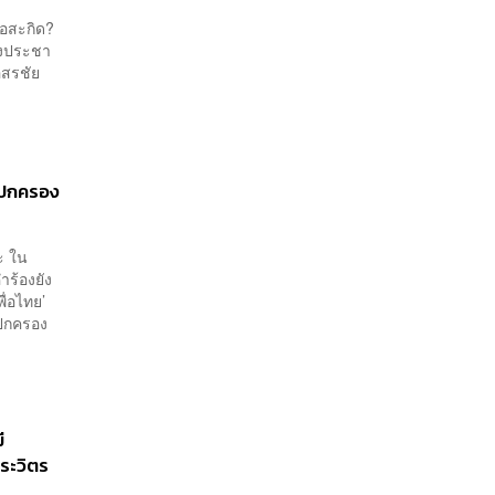
รือสะกิด?
ลังประชา
ิสรชัย
รปกครอง​
ะ ใน
ำร้องยัง
ื่อไทย’
รปกครอง
ี
ประวิตร