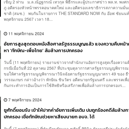
เชิญ 2 ท่าน ม.ล.ณัฏฐกรณ์ เทวกุล พิธีกรและผู้ประกาศข่าว พล.ท. พง
ภู อดีตรองหัวหน้าพรรคอนาคตใหม่ และอดีตรองเลขาธิการสภาความมั่น
ชาติ (สมช.) พบกันในรายการ THE STANDARD NOW กับ อ๊อฟ ชัยนนท์ ว
พฤศจิกายน 2567 เวลา 18...
11 พฤศจิกายน 2024
อัยการสูงสุดตอบหนังสือศาลรัฐธรรมนูญแล้ว แจงความคืบหน้าค
หา ‘ทักษิณ-เพื่อไทย’ ล้มล้างการปกครอง
วันนี้ (11 พฤศจิกายน) รายงานข่าวจากสำนักงานอัยการสูงสุดเรื่องความค
กรณีเมื่อวันที่ 22 ตุลาคม 2567 ที่ประชุมตุลาการศาลรัฐธรรมนูญพิจาร
ขอให้ศาลรัฐธรรมนูญพิจารณาวินิจฉัยตามรัฐธรรมนูญมาตรา 49 ของ ธีร
วรรณเกษร กล่าวอ้างว่า ทักษิณ ชินวัตร อดีตนายกรัฐมนตรี และพรรคเพื่
กันกระทำการอันเป็นการใช้สิทธิหรือเสรีภาพเพื่อล้มล้างการปกครองร...
7 พฤศจิกายน 2024
ชูศักดิ์​ยอมรับ ​เข้าให้ปากคำอัยการเพิ่มเติม ​ปมถูกร้อง​คดีล้มล้าง
ปกครอง​ เชื่อ​ทักษิณ​ช่วยหาเสียงนายก อบจ. ได้
วันนี้ (7 พฤศจิกายน) ที่ทำเนียบรัฐบาล ชูศักดิ์ ศิรินิล รัฐมนตรีประจำสำ