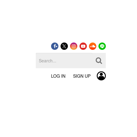
LOG IN
SIGN UP