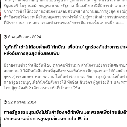
รัฐมนตรี​ ในฐานะฝ่ายกฎหมายของรัฐบาล ชี้แจงถึงกรณีที่มีการนำเสนอ
ข่าวการเข้าให้ถ้อยคำต่อพนักงานสอบสวนที่สำนักงานอัยการสูงสุด กรณีถู
คำร้องขอให้พรรคเพื่อไทยหยุดการกระทำที่นำไปสู่การล้มล้างการปกครอง​ว
ที่มีรายงานข่าวบอกว่าคณะทำงานของอัยการมีความเห็นแบบหนึ่ง แล...
6 พฤศจิกายน 2024
‘ชูศักดิ์’ เข้าให้ถ้อยคำคดี ‘ทักษิณ-เพื่อไทย’ ถูกร้องล้มล้างการป
หลังอัยการสูงสุดสั่งสอบเพิ่ม
มีรายงานข่าวว่าเมื่อวันที่ 28 ตุลาคมที่ผ่านมา สำนักงานอัยการพิเศษฝ่าย
สอบสวน 3 ได้มีหนังสือด่วนที่สุดถึงพรรคเพื่อไทย เชิญบุคคลมาให้ถ้อยคำ กร
ยุทธ สุวรรณเกษร ทนายความ ได้ยื่นคำร้องขอต่ออัยการสูงสุดขอให้ยื่นคำ
ศาลรัฐธรรมนูญเพื่อวินิจฉัยสั่งการให้ ทักษิณ ชินวัตร ผู้ถูกร้องที่ 1 และพร
ไทย ผู้ถูกร้องที่ 2 เลิกการกระทำที่เป็นการใช้ส...
22 ตุลาคม 2024
ศาลรัฐธรรมนูญยังไม่รับคำร้องคดีทักษิณและพรรคเพื่อไทยล้มล
ปกครอง รออัยการสูงสุดชี้แจงภายใน 15 วัน