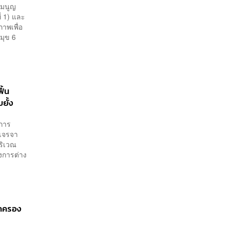
รมนูญ
ี่ 1) และ
ภาพเพื่อ
มุข 6
ื้น
ยั้ง
การ​
เจรจา
ริเวณ
วงการต่าง
.
ปกครอง