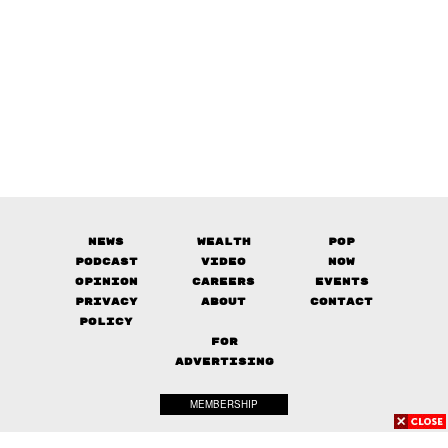
News
Wealth
Pop
Podcast
Video
Now
Opinion
Careers
Events
Privacy
About
Contact
Policy
FOR
ADVERTISING
MEMBERSHIP