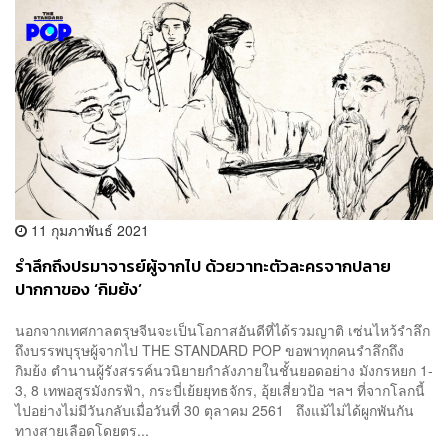
11 กุมภาพันธ์ 2021
รำลึกถึงปรมาจารย์ผู้จากไป ด้วยวาทะตัวละครจากปลาย
ปากกาของ ‘กิมย้ง’
นอกจากเทศกาลตรุษจีนจะเป็นโอกาสอันดีที่ได้รวมญาติ เซ่นไหว้รำลึก
ถึงบรรพบุรุษผู้จากไป THE STANDARD POP ขอพาทุกคนรำลึกถึง
กิมย้ง ตำนานผู้รังสรรค์นวนิยายกำลังภายในชั้นยอดอย่าง มังกรหยก 1-
3, 8 เทพอสูรมังกรฟ้า, กระบี่เย้ยยุทธจักร, อุ้ยเสี่ยวป้อ ฯลฯ ที่จากโลกนี้
ไปอย่างไม่มีวันกลับเมื่อวันที่ 30 ตุลาคม 2561 ถึงแม้ไม่ได้ผูกพันกัน
ทางสายเลือดโดยตร...