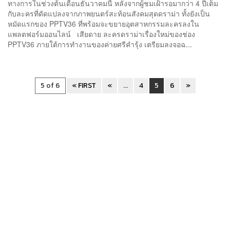
ทางการในช่วงต้นเดือนธันวาคมนี้ หลังจากผู้ชมเฝ้ารอมากว่า 4 ปีเต็ม
กับละครที่ดัดแปลงจากภาพยนตร์สะท้อนสังคมสุดดราม่า ทั้งยังเป็น
หมัดแรกของ PPTV36 ที่พร้อมจะขยายอุตสาหกรรมละครลงใน
แพลตฟอร์มออนไลน์ เสียดาย ละครดราม่าเรื่องใหม่ของช่อง
PPTV36 ภายใต้การทำงานของค่ายศรีคำรุ้ง เตรียมลงจอฉ...
5 of 6
« FIRST
«
...
4
5
6
»