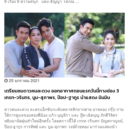
9 เรื่อง 9 ความสนุก แดง-ธัญญา โสภณ ...
25 มกราคม 2021
เตรียมชมดาวคนละดวง ออกอากาศตอนแรกวันนี้ทางช่อง 3
เกรท-วรินทร, บูม-สุภาพร, ป๊อป-ฐากูร นำแสดง มินมิน
BNK48 ร่วมสร้างความสนุก
ดาวคนละดวง ละครแอ็กชันระดับคลาสสิกจากค่าย อาหลอง กรุ๊ป ภาย
ใต้การดูแลของสองพี่น้อง แก้ว-บุญจิรา และ กู๊ด-เฉิดบุญ ภักดีวิจิตร
หยิบมาปัดฝุ่นทำใหม่อีกครั้ง โดยคราวนี้ได้ เกรท-วรินทร ปัญหกาญจน์,
ป๊อป-ฐากูร การทิพย์ และ บูม-สุภาพร วงษ์ถ้วยทอง มาร่วมแสดงนำ