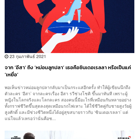
23 กุมภาพันธ์ 2021
จาก ‘อีสา’ ถึง ‘หม่อมลูกปลา’ เธอคือซินเดอเรลลา หรือเป็นแค่
‘เหยื่อ’
พอเห็นข่าวหม่อมลูกปลากลับมาเป็นกระแสอีกครั้ง ทำให้ผู้เขียนนึกถึง
ตัวละคร ‘อีสา’ จากละครเรื่อง อีสา รวีช่วงโชติ ขึ้นมาทันที เพราะผู้
หญิงในโลกจริงและโลกละคร สองคนนี้มีอะไรที่เหมือนกันหลายอย่าง
ทั้งกราฟชีวิตขึ้นสุดลงสุดเหมือนรถไฟเหาะ ได้ใช้ชีวิตคู่กับชายสูงวัยผู้
สูงศักดิ์ และมีช่วงชีวิตหนึ่งได้อยู่สุขสบายราวกับ ‘ซินเดอเรลลา’ แต่
แน่ใจแล้วเหรอว่านั่นคือช...