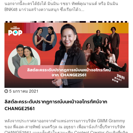
นอกจากนี้ละครได้ยังได้ มินมิน-รชยา ทัพพ์คุณานนต์ หรือ มินมิน
BNK48 มาร่วมสร้างความสนุก ซึ่งเรียกได้ว...
5 มกราคม 2021
ลิสต์ละครระดับปรากฏการณ์บนหน้าจอโทรทัศน์จาก
CHANGE2561
หลังจากประกาศลาออกจากตำแหน่งกรรมการบริษัท GMM Grammy
ของ พี่ฉอด-สายทิพย์ มนตรีกุล ณ อยุธยา เพื่อมานั่งเก้าอี้บริหารบริษัท
CHANGE2561 แบบเต็มตัวในฐานะทีม Content Creator บันเทิงที่ผลิต