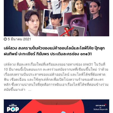
5 มีนาคม 2021
เล่ห์ลวง สงครามปั่นหัวของแม่ค้าออนไลน์และไลฟ์โค้ช ปุ๊กลุก
ฝนทิพย์ ปะทะเชียร์ ฑิฆัมพร ประเดิมละครช่อง one31
เล่ห์ลวง คือละครเรื่องใหม่ที่เตรียมลงจอฉายทางช่อง one31 ในวันที่
10 มีนาคมนี้เป็นตอนแรก ละครร่วมสมัยจากบทที่เขียนขึ้นใหม่ ว่าด้วย
เรื่องสงครามปั่นประสาทของแม่ค้าออนไลน์ และไลฟ์โค้ชที่ต้องฟาด
ฟัน เชือดเฉือน และใช้ทุกเล่ห์กลเพื่อเปิดโปงความร้ายของตัวละคร
หลัก ซึ่งความน่าสนใจที่สุดคือการหยิบเอาเรื่องไลฟ์โค้ชที่ค่อนข้างร่วม
สมัยขึ้นมาเล่า ...