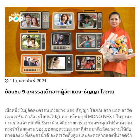
11 กุมภาพันธ์ 2021
ย้อนชม 9 ละครรสเด็ดจากผู้จัด แดง-ธัญญา โสภณ
เมื่อหนึ่งในผู้จัดละครคนเก่งอย่าง แดง-ธัญญา โสภณ จาก แอค อาร์ต
เจเนเรชั่น กำลังจะโผบินไปสู่บทบาทใหม่ๆ ที่ MONO NEXT ในฐานะ
ประธานเจ้าหน้าที่บริหารฝ่ายผลิตรายการ เราขอพาคุณไปย้อนความ
ทรงจำในผลงานของเธอตลอดระยะเวลาที่ผ่านมาที่ผลิตผลงานให้กับ
ทางช่อง 3 ทั้งละครน้ำดี ละครเรตติ้งสูง และละครล่ากล่องที่น่าจดจำ