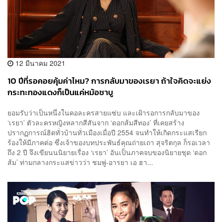
12 มีนาคม 2021
10 ปีที่รอคอยคุ้มค่าไหม? การกลับมาของเรยา ถ้าใจคิดจะแย่ง
กระทะทองแดงก็เป็นแค่หม้อชาบู
ยอมรับว่าเป็นหนึ่งในคอละครสายแซ่บ และเฝ้ารอการกลับมาของ
‘เรยา’ ตัวละครหญิงหลากสีสันจาก ‘ดอกส้มสีทอง’ ที่เคยสร้าง
ปรากฏการณ์ฮิตทั่วบ้านทั่วเมืองเมื่อปี 2554 จนทำให้เกิดกระแสเรียก
ร้องให้มีภาคต่อ ซึ่งเจ้าของบทประพันธ์คุณถ่ายเถา สุจริตกุล ก็รอเวลา
ถึง 2 ปี จึงเขียนนนิยายเรื่อง ‘เรยา’ อันเป็นภาคจบของนิยายชุด ‘ดอก
ส้ม’ ท่ามกลางกระแสข่าวว่า ชมพู่-อารยา เอ ฮา...