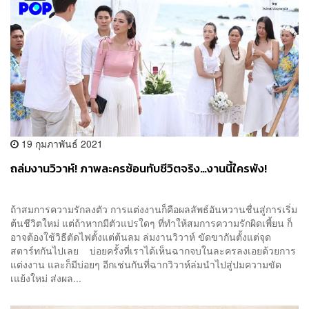
19 กุมภาพันธ์ 2021
ถล่มงานวิวาห์! ภาพละครซ้อนทับชีวิตจริง…งานนี้ใครพัง!
ถ้าสมการความรักลงตัว การแต่งงานก็คือผลลัพธ์อันหวานชื่นสู่การเริ่ม
ต้นชีวิตใหม่ แต่ถ้าหากมีตัวแปรใดๆ ที่ทำให้สมการความรักผิดเพี้ยน ก็
อาจต้องใช้วิธีตัดไฟตั้งแต่ต้นลม ล่มงานวิวาห์ ขัดขากันตั้งแต่จุด
สตาร์ทกันไปเลย บ่อยครั้งที่เราได้เห็นฉากจบในละครลงเอยด้วยการ
แต่งงาน และก็มีบ่อยๆ อีกเช่นกันที่ฉากวิวาห์ล่มนำไปสู่ปมความขัด
เแย้งใหม่ ส่งผล...