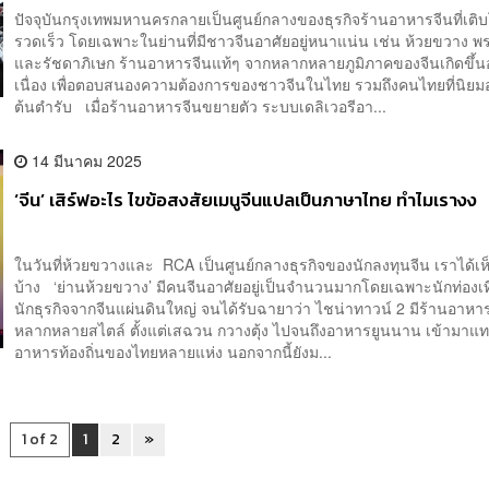
ปัจจุบันกรุงเทพมหานครกลายเป็นศูนย์กลางของธุรกิจร้านอาหารจีนที่เติ
รวดเร็ว โดยเฉพาะในย่านที่มีชาวจีนอาศัยอยู่หนาแน่น เช่น ห้วยขวาง 
และรัชดาภิเษก ร้านอาหารจีนแท้ๆ จากหลากหลายภูมิภาคของจีนเกิดขึ้นอ
เนื่อง เพื่อตอบสนองความต้องการของชาวจีนในไทย รวมถึงคนไทยที่นิย
ต้นตำรับ เมื่อร้านอาหารจีนขยายตัว ระบบเดลิเวอรีอา...
14 มีนาคม 2025
‘จีน’ เสิร์ฟอะไร ไขข้อสงสัยเมนูจีนแปลเป็นภาษาไทย ทำไมเรางง
ในวันที่ห้วยขวางและ RCA เป็นศูนย์กลางธุรกิจของนักลงทุนจีน เราได้เ
บ้าง ‘ย่านห้วยขวาง’ มีคนจีนอาศัยอยู่เป็นจำนวนมากโดยเฉพาะนักท่องเท
นักธุรกิจจากจีนแผ่นดินใหญ่ จนได้รับฉายาว่า ไชน่าทาวน์ 2 มีร้านอาหา
หลากหลายสไตล์ ตั้งแต่เสฉวน กวางตุ้ง ไปจนถึงอาหารยูนนาน เข้ามาแทน
อาหารท้องถิ่นของไทยหลายแห่ง นอกจากนี้ยังม...
1 of 2
1
2
»