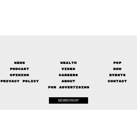
News
Wealth
Pop
Podcast
Video
Now
Opinion
Careers
Events
Privacy Policy
About
Contact
FOR ADVERTISING
MEMBERSHIP
© 2017-
2026
The Standard. All rights reserved.