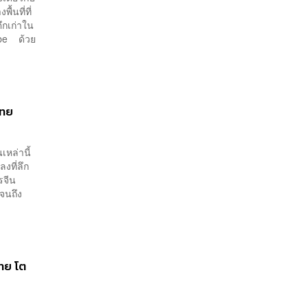
้นที่ที่
ึกเก่าใน
ibe ด้วย
ไทย
หล่านี้
งที่ลึก
รจีน
ปจนถึง
ไทย โต