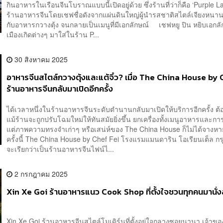
กินอาหารในเรือนจีนโบราณแบบนี้เปิดอยู่ด้วย ซึ่งร้านที่ว่าก็คือ ‘Purple La
ร้านอาหารจีนโดยเชฟชื่อดังจากแผ่นดินใหญ่ผู้นำรสชาติสไตล์เจียงหน
กับอาหารกวางตุ้ง จนกลายเป็นเมนูที่มีเอกลักษณ์ เชฟหยู ปิน หยิบเอกล
เมืองเกิดต่างๆ มาใส่ในร้าน P...
30 สิงหาคม 2025
อาหารจีนสไตล์กวางตุ้งและแต้จิ๋ว? เมื่อ The China House by 
ร้านอาหารจีนกลับมาเปิดอีกครั้ง
ได้เวลาหนึ่งในร้านอาหารจีนระดับตำนานกลับมาเปิดให้บริการอีกครั้ง ต้
แม้ร้านจะถูกปรับโฉมใหม่ให้ทันสมัยยิ่งขึ้น ยกเครื่องทั้งเมนูอาหารและก
แต่ภาพความทรงจำเก่าๆ หรือเสน่ห์ของ The China House ก็ไม่ได้จา
ครั้งนี้ The China House by Chef Fei โรงแรมแมนดาริน โอเรียนเต็ล กร
จะเรียกว่าเป็นร้านอาหารจีนไฟน์ไ...
2 กรกฎาคม 2025
Xin Xe Goi ร้านอาหารแนว Cook Shop ที่ตั้งใจชวนทุกคนมานั่ง
Xin Xe Goi ร้านอาหารจีนสไตล์โมเดิร์นที่ตั้งอยู่ใจกลางซอยนานา เจ้าขอ