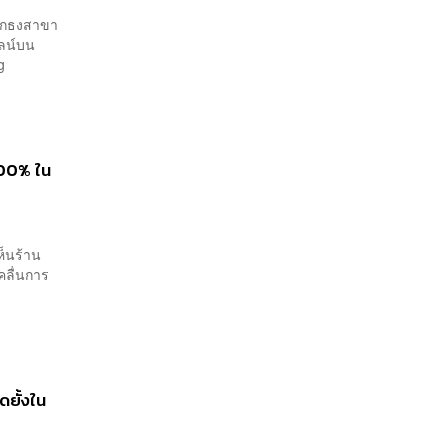
ปักธงสาขา
ไลน์บน
g
600% ใน
ห็นร้าน
คลื่นการ
ดยั้งใน