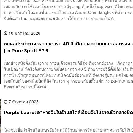
อีกคนที่หลงใหลในอาหารจีน และกำลังมองหาร้านใหม่ ๆ ที่ไม่ใช่แค่อร่อย 
เหมาะกับการใช้เวลาในบรรยากาศดีๆ Jǐng คือหนึ่งในจุดหมายที่ไม่ควรพ
อาหารจีนเปิดใหม่บนชั้น L ของโรงแรม Andaz One Bangkok ที่ถ่ายทอ
จีนต้นตำรับผ่านมุมมองร่วมสมัย ภายใต้บรรยากาศอบอุ่นเป็นกั...
10 มกราคม 2026
ชมคลิป: ภัตตาคารแมนดาริน 40 ปี เป็ดย่างหนังมันเงา ส่งตรงจ
| In Pure Spirit EP.5
เป็ดย่างหนังตึง มัน เงา ฟู กรอบ ด้วยกรรมวิธีดั้งเดิมจากฮ่องกง ‘ภัตต
รินเป็ดย่าง’ ที่จริงจังกับการย่างเป็ดมากว่า 40 ปี ด้วยกรรมวิธีดั้งเดิม เริ่มต
การนำเข้าสูตร อุปกรณ์และเทคนิคฉบับฮ่องกงแท้ ส่งตรงสู่ประเทศไทย จ
เอกลักษณ์ของหนังเป็ดที่ตึง มัน เงา ฟู กรอบ อร่อยตั้งแต่การมองผ่านสา
ติดตามเรื่องราวเบื้องหลั...
7 ธันวาคม 2025
Purple Laurel อาหารจีนในร้านสไตล์เรือนจีนโบราณใจกลางชิ
ใครจะเชื่อว่าด้านในเกษรอัมรินทร์มีร้านอาหารจีนบรรยากาศราวกับได้เข้