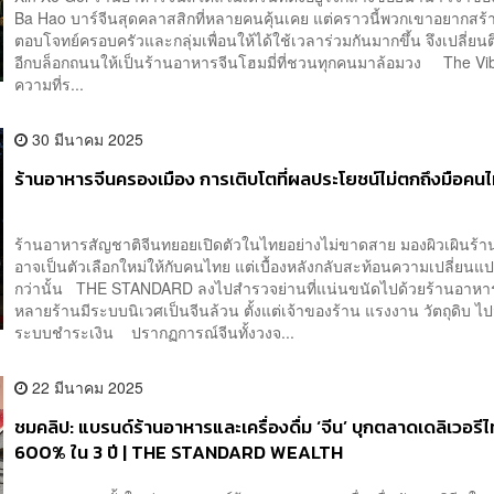
Ba Hao บาร์จีนสุดคลาสสิกที่หลายคนคุ้นเคย แต่คราวนี้พวกเขาอยากสร้างพื
ตอบโจทย์ครอบครัวและกลุ่มเพื่อนให้ได้ใช้เวลาร่วมกันมากขึ้น จึงเปลี่ยนต
อีกบล็อกถนนให้เป็นร้านอาหารจีนโฮมมี่ที่ชวนทุกคนมาล้อมวง The V
ความที่ร...
30 มีนาคม 2025
ร้านอาหารจีนครองเมือง การเติบโตที่ผลประโยชน์ไม่ตกถึงมือคน
ร้านอาหารสัญชาติจีนทยอยเปิดตัวในไทยอย่างไม่ขาดสาย มองผิวเผินร้านเ
อาจเป็นตัวเลือกใหม่ให้กับคนไทย แต่เบื้องหลังกลับสะท้อนความเปลี่ยนแปล
กว่านั้น THE STANDARD ลงไปสำรวจย่านที่แน่นขนัดไปด้วยร้านอาหา
หลายร้านมีระบบนิเวศเป็นจีนล้วน ตั้งแต่เจ้าของร้าน แรงงาน วัตถุดิบ ไ
ระบบชำระเงิน ปรากฏการณ์จีนทั้งวงจ...
22 มีนาคม 2025
ชมคลิป: แบรนด์ร้านอาหารและเครื่องดื่ม ‘จีน’ บุกตลาดเดลิเวอรี
600% ใน 3 ปี | THE STANDARD WEALTH