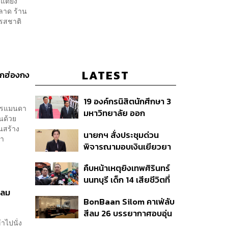
แต่ยัง
ลาด ร้าน
ดรสชาติ
LATEST
ากฮ่องกง
19 องค์กรนิสิตนักศึกษา 3
าคารแมนดา
มหาวิทยาลัย ออก
้นด้วย
แถลงการณ์ร่วม ค้าน
นสร้าง
นายกฯ สั่งประชุมด่วน
รัฐบาลต้อนรับ ‘มิน อ่อง
ยตา
พิจารณามอบเงินเยียวยา
หล่าย’
เหตุยิงใน รร. เสียชีวิต 1
คืบหน้าเหตุยิงเทพศิรินทร์
ลบ. ทุพพลภาพ 7 แสนบาท
นนทบุรี เด็ก 14 เสียชีวิตที่
บาดเจ็บสาหัส 2 แสนบาท
โรงพยาบาล สธ. ยืนยันครู
ดลม
บาดเจ็บเล็กน้อย 1 แสน
BonBaan Silom คาเฟ่ลับ
เสียชีวิต 5 ราย เจ็บ 22
บาท
สีลม 26 บรรยากาศอบอุ่น
ราย
าไปนั่ง
เหมือนบ้าน