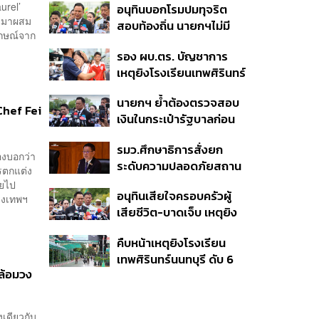
urel’
อนุทินบอกโรมปมทุจริต
านมาผสม
สอบท้องถิ่น นายกฯไม่มี
ักษณ์จาก
หน้าที่ดู TOR แต่มีหน้าที่หา
รอง ผบ.ตร. บัญชาการ
คนผิดมาลงโทษ
เหตุยิงโรงเรียนเทพศิรินทร์
นนทบุรี สั่งค้นหา 2 รอบ
นายกฯ ย้ำต้องตรวจสอบ
ยืนยันไร้คนติดค้าง พบศพ
Chef Fei
เงินในกระเป๋ารัฐบาลก่อน
ปู่-ย่าที่บ้านพักผู้ก่อเหตุ
เคาะลุยไทยช่วยไทย พลัส
รมว.ศึกษาธิการสั่งยก
เฟส 2 หรือปรับเกณฑ์
องบอกว่า
ระดับความปลอดภัยสถาน
50:50 ยันเงินคงคลัง
ารตกแต่ง
ศึกษาทั่วประเทศ ขอหยุด
รัฐบาลแข็งแรง
งหายไป
อนุทินเสียใจครอบครัวผู้
แชร์เพื่อระงับพฤติกรรม
ุงเทพฯ
เสียชีวิต-บาดเจ็บ เหตุยิง
เลียนแบบ หลังเหตุยิงใน
ใน รร. สั่งเยียวยาจิตใจ
โรงเรียน
คืบหน้าเหตุยิงโรงเรียน
เดินหน้าแก้ กม.คุมอาวุธปืน
เทพศิรินทร์นนทบุรี ดับ 6
ชี้ผู้ปกครองต้องร่วมรับผิด
ล้อมวง
ศพ โฆษก ตร. เร่งสอบปม
ชอบ
ขโมยปืนปู่ก่อเหตุ
งเดียวกับ