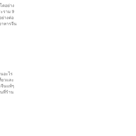
บโตอย่าง
พระราม 9
ย่างต่อ
มอาหารจีน
ห็นอะไร
ี่ยวและ
รจีนแท้ๆ
ที่ร้าน