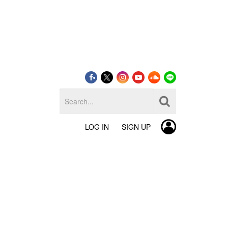
LOG IN
SIGN UP