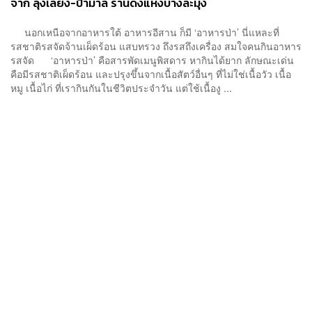
จาก ลุงเลียง-ป้ามาลี ร้านดังแห่งบางละมุง
นอกเหนือจากอาหารใต้ อาหารอีสาน ก็มี ‘อาหารป่า’ นี่แหละที่
รสชาติรสจัดจ้านเผ็ดร้อน แสบทรวง ถึงรสถึงเครื่อง สมใจคนกินอาหาร
รสจัด ‘อาหารป่า’ คือสารพัดเมนูพิสดาร หากินได้ยาก ลักษณะเด่น
คือมีรสชาติเผ็ดร้อน และปรุงขึ้นจากเนื้อสัตว์อื่นๆ ที่ไม่ใช่เนื้อวัว เนื้อ
หมู เนื้อไก่ ที่เรากินกันในชีวิตประจำวัน แต่ใช้เนื้องู ...