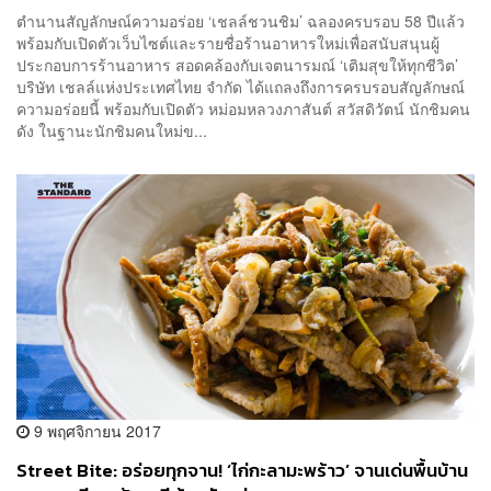
ตำนานสัญลักษณ์ความอร่อย ‘เชลล์ชวนชิม’ ฉลองครบรอบ 58 ปีแล้ว
พร้อมกับเปิดตัวเว็บไซต์และรายชื่อร้านอาหารใหม่เพื่อสนับสนุนผู้
ประกอบการร้านอาหาร สอดคล้องกับเจตนารมณ์ ‘เติมสุขให้ทุกชีวิต’
บริษัท เชลล์แห่งประเทศไทย จำกัด ได้แถลงถึงการครบรอบสัญลักษณ์
ความอร่อยนี้ พร้อมกับเปิดตัว หม่อมหลวงภาสันต์ สวัสดิวัตน์ นักชิมคน
ดัง ในฐานะนักชิมคนใหม่ข...
9 พฤศจิกายน 2017
Street Bite: อร่อยทุกจาน! ‘ไก่กะลามะพร้าว’ จานเด่นพื้นบ้าน