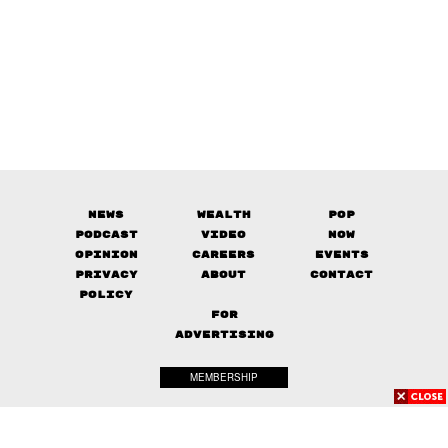
News
Wealth
Pop
Podcast
Video
Now
Opinion
Careers
Events
Privacy
About
Contact
Policy
FOR
ADVERTISING
MEMBERSHIP