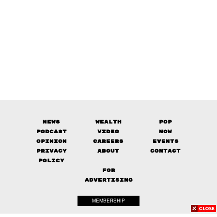
News
Wealth
Pop
Podcast
Video
Now
Opinion
Careers
Events
Privacy
About
Contact
Policy
FOR
ADVERTISING
MEMBERSHIP