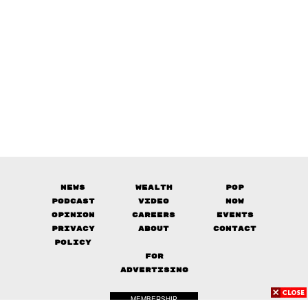
News
Wealth
Pop
Podcast
Video
Now
Opinion
Careers
Events
Privacy
About
Contact
Policy
FOR
ADVERTISING
MEMBERSHIP