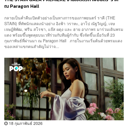
ณ Paragon Hall
กลายเป็นค่ำคืนเปิดตัวอย่างเป็นทางการของภาพยนตร์ ราคี (THE
STAIN) ที่ทัพนักแสดงนำอย่าง อิงฟ้า วราหะ, อาโป ณัฐวิญญ์, เจษ
เจษฎ์พิพัฒ, ฟรีน สโรชา, แจ๊ส ผดุง และ ฮาย อาภาพร มาร่วมเดินพรม
แดง พร้อมขึ้นพูดคุยบนเวทีร่วมกับทีมผู้กำกับ ซึ่งจัดขึ้นเมื่อวันที่ 23
กุมภาพันธ์ที่ผ่านมา ณ Paragon Hall ภายในงานเริ่มต้นด้วยพรมแดง
ของเหล่าแขกคนสำคัญไม่ว่าจ...
18 กุมภาพันธ์ 2026