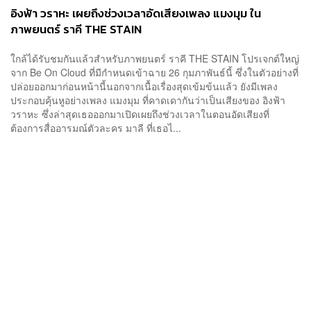
อิงฟ้า วราหะ เผยถึงช่วงเวลาอัดเสียงเพลง แมงมุม ใน
ภาพยนตร์ ราคี THE STAIN
ใกล้ได้รับชมกันแล้วสำหรับภาพยนตร์ ราคี THE STAIN โปรเจกต์ใหญ่
จาก Be On Cloud ที่มีกำหนดเข้าฉาย 26 กุมภาพันธ์นี้ ซึ่งในตัวอย่างที่
ปล่อยออกมาก่อนหน้านี้นอกจากเนื้อเรื่องสุดเข้มข้นแล้ว ยังมีเพลง
ประกอบคุ้นหูอย่างเพลง แมงมุม ที่คาดเดากันว่าเป็นเสียงของ อิงฟ้า
วราหะ ซึ่งล่าสุดเธอออกมาเปิดเผยถึงช่วงเวลาในตอนอัดเสียงที่
ต้องการสื่ออารมณ์ตัวละคร มาลี ที่เธอไ...