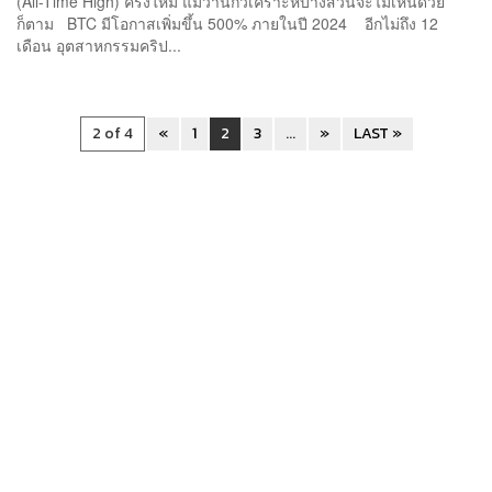
(All-Time High) ครั้งใหม่ แม้ว่านักวิเคราะห์บางส่วนจะไม่เห็นด้วย
ก็ตาม BTC มีโอกาสเพิ่มขึ้น 500% ภายในปี 2024 อีกไม่ถึง 12
เดือน อุตสาหกรรมคริป...
2 of 4
«
1
2
3
...
»
LAST »