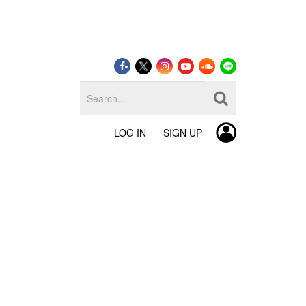
LOG IN
SIGN UP