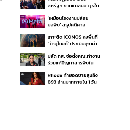
จังหวัดภูเก็ต’ ชอบด้วยขั้น
สหรัฐฯ ขาดแคลนอาวุธใน
ตอน
การทำสงครามกับอิหร่าน
‘เหมือนโรงงานปล่อย
เผยกำลังล่าตัวคนปล่อย
มลพิษ’ สรุปคดีศาล
ข่าว
นิวเม็กซิโก สั่งปรับ Meta ชี้
เกาะติด ICOMOS ลงพื้นที่
กระทบสุขภาพจิตเด็ก คุม
‘วัดอุโมงค์’ ประเมินคุณค่า
เข้ม AI Chatbot
ล้านนา ดันเชียงใหม่สู่
ปลัด ทส. จ่อตั้งคณะทำงาน
มรดกโลกปี 2570
ร่วมแก้ปัญหาสารพิษใน
แม่น้ำข้ามพรมแดนไทย-
Rhode ทำยอดขายสูงถึง
เมียนมา เล็งเริ่มถกนัดแรก
893 ล้านบาทภายใน 1 วัน
ส.ค.นี้
กับซัมเมอร์คอลเล็กชัน
ล่าสุด