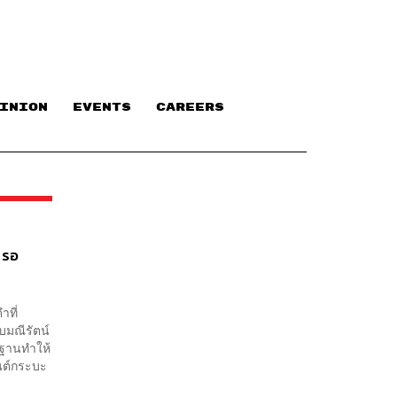
INION
EVENTS
CAREERS
 รอ
ำที่
บมณีรัตน์
ดฐานทำให้
ยนต์กระบะ