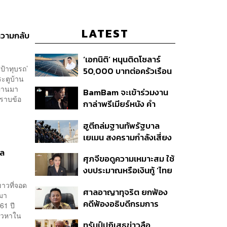
LATEST
งความกลับ
‘เอกนิติ’ หนุนติดโซลาร์
ป้าทุบรถ’
50,000 บาทต่อครัวเรือน
ระตูบ้าน
พร้อมดึง ‘ออมสิน-ธอส.’
่ผ่านมา
BamBam จะเข้าร่วมงาน
ปล่อยกู้ดอกเบี้ยต่ำ เร่ง
ทราบข้อ
กาล่าพรีเมียร์หนัง คำ
ออกโครงการภายใน 1
สารภาพของหมอผี
เดือน
ฮูตีถล่มฐานทัพรัฐบาล
เยเมน สงครามกำลังเสี่ยง
ปะทุอีกครั้งหรือไม่?
าล
ศุภจีขอดูความเหมาะสม ใช้
งบประมาณหรือเงินกู้ ‘ไทย
เที่ยวไทยพลัส’ บอกหากมี
ขาวที่จอด
ศาลอาญาทุจริต ยกฟ้อง
‘ไทยช่วยไทยพลัส เฟส 2’
อมา
คดีฟ้องอธิบดีกรมการ
ไม่จำเป็นต้องออกพร้อมกัน
61 ปี
ปกครอง ชี้ย้าย ‘อดีตปลัด
่าวหาใน
ทรัมป์ปฏิเสธข่าวลือ
..