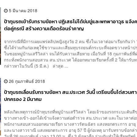
5 มีนาคม 2018
ป้าทุบรถเข้ารับทราบข้อหา ปฏิเสธไม่ได้ข่มขู่และพกพาอาวุธ แจ้
ต่อคู่กรณี สร้างความเดือดร้อนรำคาญ
จากกรณีที่มีการเผยแพร่คลิปหญิงสูงวัย 2 คน ซึ่งในเวลาต่อมาเรียกกันว่า ‘
ซึ่งได้ร่วมกันก่อเหตุใช้ขวานและเสียมทุบรถยนต์กระบะที่จอดขวางหน้าป
ในซอยหมู่บ้านเสรีวิลล่า จนได้รับความเสียหาย เมื่อวันที่ 18 กุมภาพันธ์ที
กระทั่งพนักงานสอบสวน สน.ประเวศ ได้ออกหมายเรียกครั้งที่ 2 ให้มารับ
กล่าวหาในวันนี้ (5 มี.ค.) ล่าสุด ...
26 กุมภาพันธ์ 2018
ป้าทุบรถเลื่อนรับทราบข้อหา สน.ประเวศ วันนี้ เตรียมขึ้นไต่สวนศ
ปกครอง 2 มีนาคม
หลังเกิดเหตุการณ์ป้าทุบรถที่หมู่บ้านเสรีวิลล่า โดยเจ้าของรถกระบะคันสี
ขวางทางเข้า-ออกได้เข้าแจ้งความต่อตำรวจ สน.ประเวศ และในเวลาต่
พนักงานสอบสวนออกหมายเรียก นางสาวรัตนฉัตร แสงหยกตระการ อายุ 
และนางสาวราณี แสงหยกตระการ อายุ 57 ปี ผู้ก่อเหตุ มารับทราบข้อกล
วันที่ 26 กุมภาพันธ์ เวลา 13.00 น. ซึ่ง 3 ข้อหาคือ ร่วมกันทำให้เสียทรัพย์.