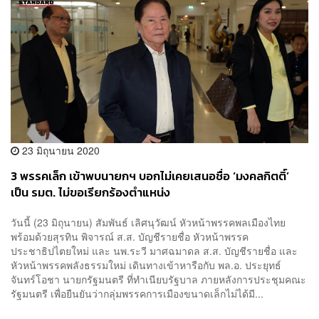
23 มิถุนายน 2020
3 พรรคเล็ก เข้าพบนายกฯ บอกไม่เคยเสนอชื่อ ‘มงคลกิตติ์’
เป็น รมต. ไม่ขอเรียกร้องตำแหน่ง
วันนี้ (23 มิถุนายน) สัมพันธ์ เลิศนุวัฒน์ หัวหน้าพรรคพลเมืองไทย
พร้อมด้วยสุรทิน พิจารณ์ ส.ส. บัญชีรายชื่อ หัวหน้าพรรค
ประชาธิปไตยใหม่ และ นพ.ระวี มาศฉมาดล ส.ส. บัญชีรายชื่อ และ
หัวหน้าพรรคพลังธรรมใหม่ เดินทางเข้าหารือกับ พล.อ. ประยุทธ์
จันทร์โอชา นายกรัฐมนตรี ที่ทำเนียบรัฐบาล ภายหลังการประชุมคณะ
รัฐมนตรี เพื่อยืนยันว่ากลุ่มพรรคการเมืองขนาดเล็กไม่ได้มี...