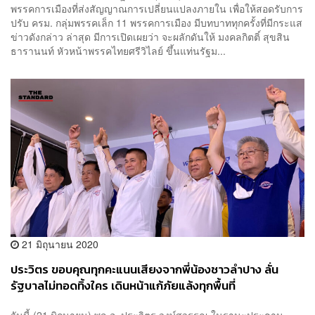
พรรคการเมืองที่ส่งสัญญาณการเปลี่ยนแปลงภายใน เพื่อให้สอดรับการ
ปรับ ครม. กลุ่มพรรคเล็ก 11 พรรคการเมือง มีบทบาททุกครั้งที่มีกระแส
ข่าวดังกล่าว ล่าสุด มีการเปิดเผยว่า จะผลักดันให้ มงคลกิตติ์ สุขสิน
ธารานนท์ หัวหน้าพรรคไทยศรีวิไลย์ ขึ้นแท่นรัฐม...
21 มิถุนายน 2020
ประวิตร ขอบคุณทุกคะแนนเสียงจากพี่น้องชาวลำปาง ลั่น
รัฐบาลไม่ทอดทิ้งใคร เดินหน้าแก้ภัยแล้งทุกพื้นที่
วันนี้ (21 มิถุนายน) พล.อ. ประวิตร วงษ์สุวรรณ ในฐานะประธาน