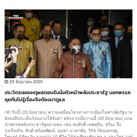
23 มิถุนายน 2020
ประวิตรเผยเหตุผลตอบรับนั่งหัวหน้าพลังประชารัฐ บอกพรรค
คุยกันไม่รู้เรื่องจึงต้องมาดูแล
เช้าวันนี้ (23 มิถุนายน) ความเคลื่อนไหวทางการเมืองในฟากฝั่งรัฐบาล
ยังคงมีประเด็นร้อนแรงให้จับตา หลังจากเมื่อวานนี้ (22 มิถุนายน) แกน
นำพรรคพลังประชารัฐหลายคน เช่น สมศักดิ์ เทพสุทิน, สุริยะ จึง
รุ่งเรืองกิจ, สันติ พร้อมพัฒน์, อนุชา นาคาศัย, วิรัช รัตนเศรษฐ,
ไพบูลย์ นิติตะวัน รวมกว่า 10 ชีวิต ได้ส่งเทียบเชิญ พล.อ. ประวิตร วงษ์