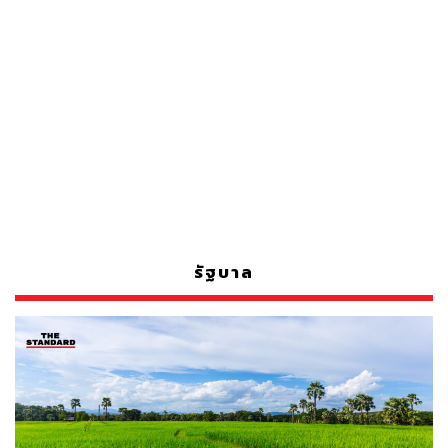
รัฐบาล