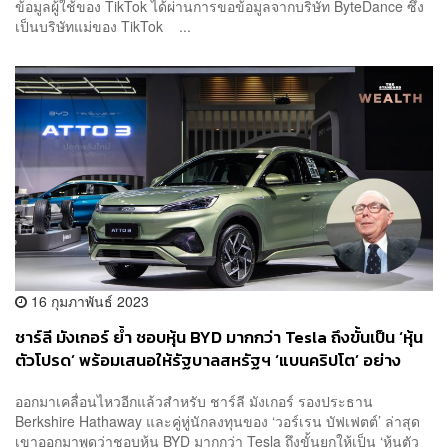
ข้อมูลผู้ใช้ของ TikTok ได้ผ่านการขอข้อมูลจากบริษัท ByteDance ซึ่ง
เป็นบริษัทแม่ของ TikTok ...
16 กุมภาพันธ์ 2023
ชาร์ลี มังเกอร์ ย้ำ ชอบหุ้น BYD มากกว่า Tesla ถึงขั้นเป็น ‘หุ้น
ตัวโปรด’ พร้อมเสนอให้รัฐบาลสหรัฐฯ ‘แบนคริปโต’ อย่าง
จริงจัง
ออกมาเคลื่อนไหวอีกแล้วสำหรับ ชาร์ลี มังเกอร์ รองประธาน
Berkshire Hathaway และคู่หู่นักลงทุนของ ‘วอร์เรน บัฟเฟตต์’ ล่าสุด
เขาออกมาพูดว่าชอบหุ้น BYD มากกว่า Tesla ถึงขั้นยกให้เป็น ‘หุ้นตัว