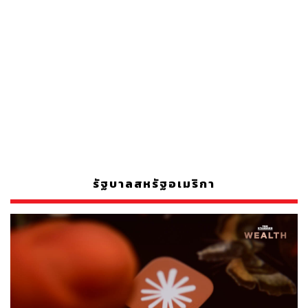
รัฐบาลสหรัฐอเมริกา