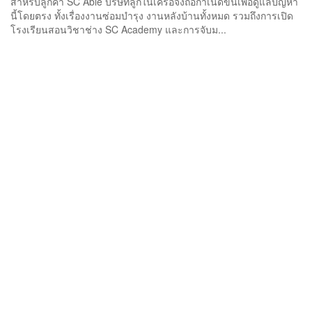
สำหรับลูกค้า SC Able บริษัทลูกในเครือจึงถือกำเนิดขึ้นเพื่อดูแลปัญหา
นี้โดยตรง ทั้งเรื่องงานซ่อมบำรุง งานหลังบ้านทั้งหมด รวมถึงการเปิด
โรงเรียนสอนวิชาช่าง SC Academy และการจับม...