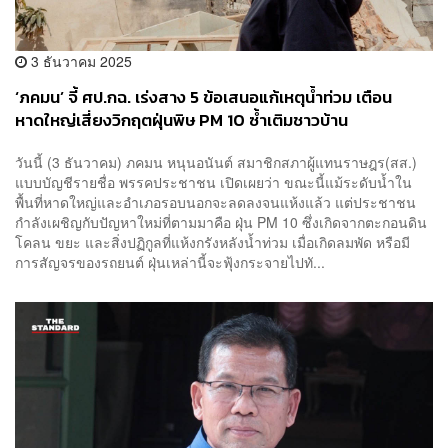
3 ธันวาคม 2025
​‘ภคมน’ จี้ ศป.กฉ. เร่งสาง 5 ข้อเสนอแก้เหตุน้ำท่วม เตือน
หาดใหญ่เสี่ยงวิกฤตฝุ่นพิษ PM 10 ซ้ำเติมชาวบ้าน
วันนี้ (3 ธันวาคม) ภคมน หนุนอนันต์ สมาชิกสภาผู้แทนราษฎร(สส.)
แบบบัญชีรายชื่อ พรรคประชาชน เปิดเผยว่า ขณะนี้แม้ระดับน้ำใน
พื้นที่หาดใหญ่และอำเภอรอบนอกจะลดลงจนแห้งแล้ว แต่ประชาชน
กำลังเผชิญกับปัญหาใหม่ที่ตามมาคือ ฝุ่น PM 10 ซึ่งเกิดจากตะกอนดิน
โคลน ขยะ และสิ่งปฏิกูลที่แห้งกรังหลังน้ำท่วม เมื่อเกิดลมพัด หรือมี
การสัญจรของรถยนต์ ฝุ่นเหล่านี้จะฟุ้งกระจายไปทั...