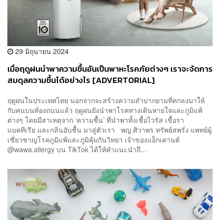
29 มิถุนายน 2024
เมื่อฤดูฝนนำพาความชื้นอันเป็นพาหะโรคภัยต่างๆ เราจะจัดการ
สมดุลความชื้นได้อย่างไร [ADVERTORIAL]
ฤดูฝนในประเทศไทย นอกจากจะสร้างความลำบากยามที่ตกลงมาให้
กับคนบนท้องถนนแล้ว ฤดูฝนยังนำพาโรคทางเดินหายใจและภูมิแพ้
ต่างๆ โดยมีสาเหตุจาก ‘ความชื้น’ ที่นำพาทั้งเชื้อไวรัส เชื้อรา
แบคทีเรีย และกลิ่นอับชื้น มาสู่ตัวเรา พญ.ศิวาพร ทรัพย์สพรั่ง แพทย์ผู้
เชี่ยวชาญโรคภูมิแพ้และภูมิคุ้มกันวิทยา เจ้าของแอ็กเคานต์
@wawa.allergy บน TikTok ได้ให้คำแนะนำถึ...