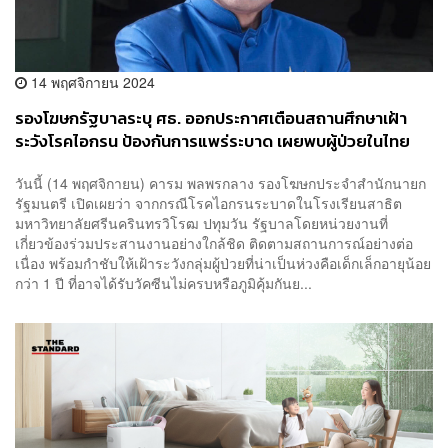
14 พฤศจิกายน 2024
รองโฆษกรัฐบาลระบุ ศธ. ออกประกาศเตือนสถานศึกษาเฝ้า
ระวังโรคไอกรน ป้องกันการแพร่ระบาด เผยพบผู้ป่วยในไทย
1,290 คน
วันนี้ (14 พฤศจิกายน) คารม พลพรกลาง รองโฆษกประจำสำนักนายก
รัฐมนตรี เปิดเผยว่า จากกรณีโรคไอกรนระบาดในโรงเรียนสาธิต
มหาวิทยาลัยศรีนครินทรวิโรฒ ปทุมวัน รัฐบาลโดยหน่วยงานที่
เกี่ยวข้องร่วมประสานงานอย่างใกล้ชิด ติดตามสถานการณ์อย่างต่อ
เนื่อง พร้อมกำชับให้เฝ้าระวังกลุ่มผู้ป่วยที่น่าเป็นห่วงคือเด็กเล็กอายุน้อย
กว่า 1 ปี ที่อาจได้รับวัคซีนไม่ครบหรือภูมิคุ้มกันย...