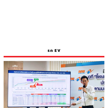
รถ EV