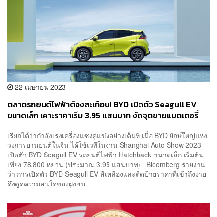
22 เมษายน 2023
ตลาดรถยนต์ไฟฟ้าต้องสะเทือน! BYD เปิดตัว Seagull EV
ขนาดเล็ก เคาะราคาเริ่ม 3.95 แสนบาท งัดจุดขายแบตเตอรี่
ถูก-ปลอดภัย เจาะกลุ่มวัยรุ่น
เรียกได้ว่ากำลังเร่งเครื่องแซงคู่แข่งอย่างเต็มที่ เมื่อ BYD ยักษ์ใหญ่แห่ง
วงการยานยนต์ในจีน ได้ใช้เวทีในงาน Shanghai Auto Show 2023
เปิดตัว BYD Seagull EV รถยนต์ไฟฟ้า Hatchback ขนาดเล็ก เริ่มต้น
เพียง 78,800 หยวน (ประมาณ 3.95 แสนบาท) Bloomberg รายงาน
ว่า การเปิดตัว BYD Seagull EV สีเหลืองและติดป้ายราคาที่เข้าถึงง่าย
ดึงดูดความสนใจของฝูงชน...