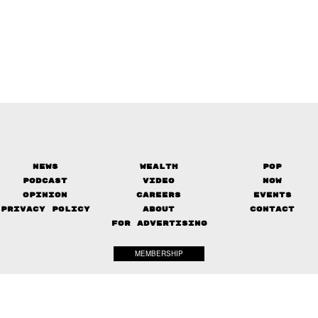
News
Wealth
Pop
Podcast
Video
Now
Opinion
Careers
Events
Privacy Policy
About
Contact
FOR ADVERTISING
MEMBERSHIP