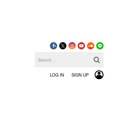
LOG IN
SIGN UP