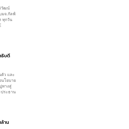
ิวัฒน์
บมจ.กัลฟ์
 ทุกวัน
E
ธิบดี
ตัว และ
ต่อนโยบาย
ทางสู่
และประธาน
นล้าน