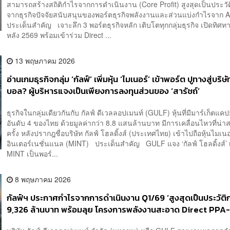
สามารถสร้างสถิติกำไรจากการดำเนินงาน (Core Profit) สูงสุดเป็นประวั
จากธุรกิจปัจจัยสนับสนุนของพอร์ตธุรกิจพลังงานและส่วนแบ่งกำไรจาก
ประเด็นสำคัญ เจาะลึก 3 พอร์ตธุรกิจหลัก เติบโตทุกกลุ่มธุรกิจ เปิดทิศทาง
หลัง 2569 พร้อมเข้าร่วม Direct ...
13 พฤษภาคม 2026
อ่านเกมธุรกิจกลุ่ม ‘กัลฟ์’ เพิ่มหุ้น ‘ไมเนอร์’ เข้าพอร์ต ปูทางสู่บริษ
บอล? ผู้บริหารแจงเป็นเพียงการลงทุนส่วนของ ‘สารัชถ์’
ธุรกิจในกลุ่มเดียวกันกับ กัลฟ์ ดีเวลลอปเมนท์ (GULF) หุ้นที่มีมาร์เก็ตแคป
อันดับ 4 ของไทย ด้วยมูลค่ากว่า 8.8 แสนล้านบาท มีการเคลื่อนไหวที่น่า
ครั้ง หลังปรากฎชื่อบริษัท กัลฟ์ โฮลดิ้งส์ (ประเทศไทย) เข้าไปถือหุ้นไมเนอ
อินเตอร์เนชั่นแนล (MINT) ประเด็นสำคัญ GULF แจง ‘กัลฟ์ โฮลดิ้งส์’ เข
MINT เป็นพอร์...
8 พฤษภาคม 2026
กัลฟ์ฯ ประกาศกำไรจากการดำเนินงาน Q1/69 ‘สูงสุดเป็นประวัติกา
9,326 ล้านบาท พร้อมลุย โครงการพลังงานสะอาด Direct PPA-
ฟาร์มชุมชน