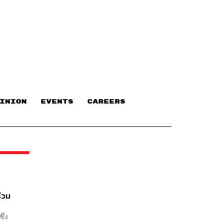
INION
EVENTS
CAREERS
่วม
ึ่ง