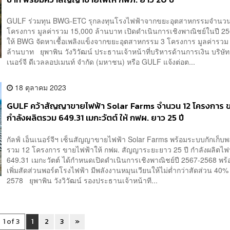
GULF ร่วมทุน BWG-ETC รุกลงทุนโรงไฟฟ้าจากขยะอุตสาหกรรมจำนว
โครงการ มูลค่ารวม 15,000 ล้านบาท เปิดดำเนินการเชิงพาณิชย์ในปี 25
ให้ BWG จัดหาเชื้อเพลิงแข็งจากขยะอุตสาหกรรม 3 โครงการ มูลค่ารวม
ล้านบาท ยุพาพิน วังวิวัฒน์ ประธานเจ้าหน้าที่บริหารด้านการเงิน บริษัท 
เนอร์จี ดีเวลลอปเมนท์ จำกัด (มหาชน) หรือ GULF แจ้งต่อต...
18 ตุลาคม 2023
GULF คว้าสัญญาขายไฟฟ้า Solar Farms จำนวน 12 โครงการ 
กำลังผลิตรวม 649.31 เมกะวัตต์ ให้ กฟผ. ยาว 25 ปี
กัลฟ์ เอ็นเนอร์จีฯ เซ็นสัญญาขายไฟฟ้า Solar Farms พร้อมระบบกักเก็บพ
รวม 12 โครงการ ขายไฟฟ้าให้ กฟผ. สัญญาระยะยาว 25 ปี กำลังผลิตไฟ
649.31 เมกะวัตต์ ได้กำหนดเปิดดำเนินการเชิงพาณิชย์ปี 2567-2568 พร้อม
เพิ่มสัดส่วนพอร์ตโรงไฟฟ้า มีพลังงานหมุนเวียนให้ไม่ต่ำกว่าสัดส่วน 40
2578 ยุพาพิน วังวิวัฒน์ รองประธานเจ้าหน้าที...
1 of 3
1
2
3
»