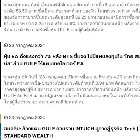
ราคาหุ้น บมจ.กัลฟ์ เอ็นเนอร์จี ดีเวลลอปเมนท์ วานนี้ (9 ตุลาคม) เปิดการซ
ระดับ 58.50 บาท ซึ่งเป็นระดับราคาต่ำสุดของวัน โดยช่วงระหว่างการซื
ของวันราคาบวกขึ้นแตะระดับสูงสุดที่ 62.25 บาท ก่อนจะมาปิดการซื้อ-ขา
61.75 บาท บวก 3.25 บาท หรือ 5.56% จากราคาปิดวันก่อนหน้า หลังจาก 
รัตนาวะดี ประกาศรับซื้อหุ้น GULF จากผู้ถือหุ้นที่คัดค้า...
26 กรกฎาคม 2024
หุ้น EA ดิ่งแรงกว่า 7% หลัง BTS ชี้แจง ไม่มีแผนลงทุนใน ‘ไทย ส
บัส’ ส่วน GULF ไร้แผนเทกโอเวอร์ EA
ราคาหุ้น EA วันนี้ (26 กรกฎาคม) เปิดการซื้อ-ขาย ที่ระดับ 4.20 บาท ติ
โดยระหว่างการซื้อ-ขายร่วงไปแตะระดับต่ำสุดที่ 3.94 บาท ติดลบกว่า 7
ราคาสูงสุดอยู่ที่ 4.32 บาท บวก 1.89% จากราคาปิดวันก่อนหน้า หลังจากที่
GULF กับ BTS ออกมาปฏิเสธข่าวลือว่าไม่มีแผนจะลงทุนในส่วนที่เกี่ยวข
โดยผู้สื่อข่าวรายงานว่า จากรณีก่อนหน้าน...
23 กรกฎาคม 2024
ชมคลิป: ล้วงแผน GULF ควบรวม INTUCH ปูทางสู่ธุรกิจ Tech |
STANDARD WEALTH