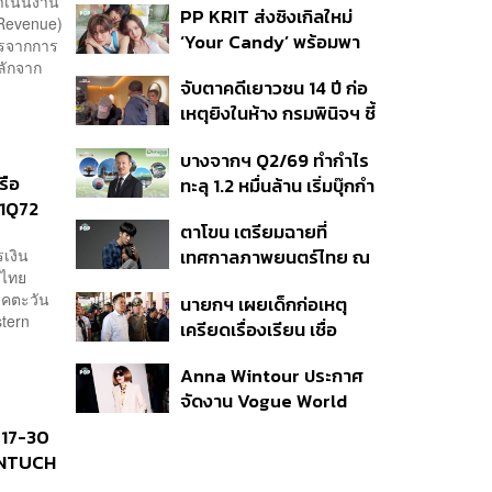
ำเนินงาน
PP KRIT ส่งซิงเกิลใหม่
ปมค้นประวัติคดีกราดยิงที่
 Revenue)
‘Your Candy’ พร้อมพา
สหรัฐฯ
ำไรจากการ
ต้าเหนิง และ ณิชา ร่วมมิว
หลักจาก
จับตาคดีเยาวชน 14 ปี ก่อ
สิกวิดีโอ
เหตุยิงในห้าง กรมพินิจฯ ชี้
ประพฤติดี-รับการรักษาต่อ
บางจากฯ Q2/69 ทำกำไร
เนื่อง ประเมินปล่อยตัว
รือ
ทะลุ 1.2 หมื่นล้าน เริ่มบุ๊กกำ
 1Q72
ไร ‘SAF’ เชิงพาณิชย์ครั้ง
ตาโขน เตรียมฉายที่
แรก หนุนรายได้ครึ่งปีทะลุ
รเงิน
เทศกาลภาพยนตร์ไทย ณ
3.2 แสนล้าน
ศไทย
ประเทศบราซิล
าคตะวัน
นายกฯ เผยเด็กก่อเหตุ
tern
เครียดเรื่องเรียน เชื่อ
เตรียมการเป็นขั้นตอน ชี้มี
Anna Wintour ประกาศ
กระสุนอีกกว่า 30 นัด หาก
จัดงาน Vogue World
ไม่จบชีวิตตัวเองอาจสูญ
2027 ที่ซานฟรานซิสโก
เสียเพิ่ม
่ 17-30
บ INTUCH