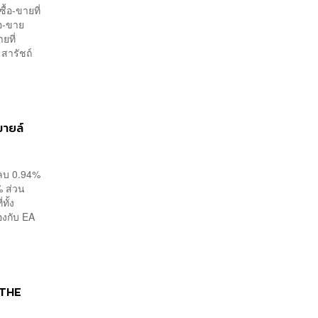
ื้อ-ขายที่
้อ-ขาย
ยที่
สารัชถ์
มายล์
ดลบ 0.94%
% ส่วน
ทั้ง
้องกับ EA
 THE