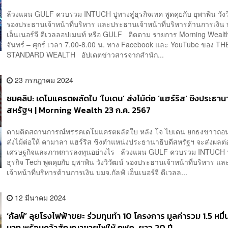
ล้วงแผน GULF ควบรวม INTUCH ปูทางสู่ธุรกิจเทค พูดคุยกับ ยุพาพิน วังว
รองประธานเจ้าหน้าที่บริหาร และประธานเจ้าหน้าที่บริหารด้านการเงิน 
เอ็นเนอร์จี ดีเวลลอปเมนท์ หรือ GULF ติดตาม รายการ Morning Wealth
จันทร์ – ศุกร์ เวลา 7.00-8.00 น. ทาง Facebook และ YouTube ของ TH
STANDARD WEALTH อัปเดตข่าวสารจากสำนัก...
23 กรกฎาคม 2024
ชมคลิป: เดโมแครตผลัดใบ ‘ไบเดน’ ส่งไม้ต่อ ‘แฮร์ริส’ ชิงประธานา
สหรัฐฯ | Morning Wealth 23 ก.ค. 2567
ตามติดสถานการณ์พรรคเดโมแครตผลัดใบ หลัง โจ ไบเดน ยกธงขาวถอน
ส่งไม้ต่อให้ คามาลา แฮร์ริส ชิงตำแหน่งประธานาธิบดีสหรัฐฯ จะส่งผล
เศรษฐกิจและภาพการลงทุนอย่างไร ล้วงแผน GULF ควบรวม INTUCH ปู
ธุรกิจ Tech พูดคุยกับ ยุพาพิน วังวิวัฒน์ รองประธานเจ้าหน้าที่บริหาร 
เจ้าหน้าที่บริหารด้านการเงิน บมจ.กัลฟ์ เอ็นเนอร์จี ดีเวลล...
12 มีนาคม 2024
‘กัลฟ์’ ลุยโรงไฟฟ้าขยะ ร่วมทุนทำ 10 โครงการ มูลค่ารวม 1.5 หมื่
บาท พร้อมคว้าสัญญาขายไฟให้ กฟภ. ยาว 20 ปี