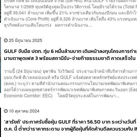
บริษัท กัลฟ์ ดีเวลลอปเมนท์ จำกัด (มหาชน) หรือ GULF รายงานผลการด
ไตรมาส 1/2569 ทุบสถิติสูงสุดเป็นประวัติการณ์ โดยมีรายได้รวม (Total
อยู่ที่ 39,041 ล้านบาท เพิ่มขึ้น 21% จากช่วงเดียวกันของปีก่อน และมีก
ดำเนินงาน (Core Profit) อยู่ที่ 9,326 ล้านบาท เติบโตถึง 43% แรงหนุน
ธุรกิจพลังงานเติบโตแกร่ง ผลการดำเนินงาน...
25 มิถุนายน 2025
GULF จับมือ ปตท. ทุ่ม 6 หมื่นล้านบาท เดินหน้าลงทุนโครงการท่าเ
มาบตาพุดเฟส 3 พร้อมสถานีรับ-จ่ายก๊าซธรรมชาติ คาดเสร็จใน
วานนี้ (24 มิถุนายน) ยุพาพิน วังวิวัฒน์ ประธานเจ้าหน้าที่บริหารด้านกา
บมจ.กัลฟ์ ดีเวลลอปเมนท์ หรือ GULF แจ้งต่อตลาดหลักทรัพย์แห่งประเท
(ตลท.) ระบุว่า ตามที่สำนักงานคณะกรรมการนโยบายเขตพัฒนาพิเศษภ
ออกได้วางแผนยุทธศาสตร์การพัฒนาเขตพัฒนาพิเศษภาคตะวันออก (Eas
Economic Corridor: EEC) โดยมีวัตถุประสงค์ในการพัฒนา...
10 ตุลาคม 2024
‘สารัชถ์’ ประกาศรับซื้อหุ้น GULF ที่ราคา 56.50 บาท ระหว่างวันที
ต.ค. นี้ ต่ำกว่าราคากระดาน จากผู้ถือหุ้นที่คัดค้านดีลควบรวมกั