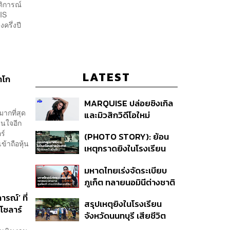
ติการณ์
 AIS
ครึ่งปี
LATEST
ัทโก
MARQUISE ปล่อยซิงเกิล
มากที่สุด
และมิวสิกวิดีโอใหม่
สนใจอีก
IRONIC ที่เสียดสีความ
ร์
(PHOTO STORY): ย้อน
สัมพันธ์สุด Toxic
้าถือหุ้น
เหตุกราดยิงในโรงเรียน
ต่างประเทศ ที่ผู้ก่อเหตุเป็น
มหาดไทยเร่งจัดระเบียบ
นักเรียน
ภูเก็ต ทลายนอมินีต่างชาติ
คุมเจ็ตสกี สางบริษัทฮุบ
รณ์’ ที่
สรุปเหตุยิงในโรงเรียน
ที่ดิน เคลียร์ใบอนุญาต
โซลาร์
จังหวัดนนทบุรี เสียชีวิต
โรงแรมค้าง 7 ปี
รวม 8 ราย โฆษก ตร. เผย