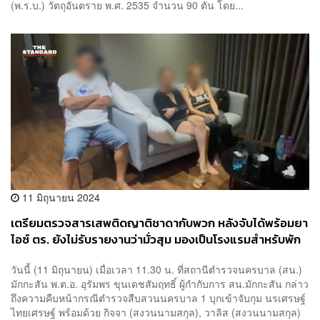
(พ.ร.บ.) วัตถุอันตราย พ.ศ. 2535 จำนวน 90 ตัน โดย...
11 มิถุนายน 2024
เตรียมตรวจสารเสพติดญาติชาดากับพวก หลังจับได้พร้อมยา
ไอซ์ ตร. ยังไม่รับรายงานว่ามั่วสุม มองเป็นโรงแรมสำหรับพัก
ผ่อนกับครอบครัว
วันนี้ (11 มิถุนายน) เมื่อเวลา 11.30 น. ที่สถานีตำรวจนครบาล (สน.)
มักกะสัน พ.ต.อ. อุรัมพร ขุนเดชสัมฤทธิ์ ผู้กำกับการ สน.มักกะสัน กล่าว
ถึงความคืบหน้ากรณีตำรวจสืบสวนนครบาล 1 บุกเข้าจับกุม นรเศรษฐ์
ไทยเศรษฐ์ พร้อมด้วย กิจจา (สงวนนามสกุล), วาลิส (สงวนนามสกุล)