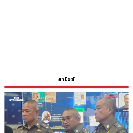
ยาไอซ์