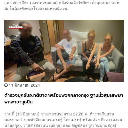
และ อัญชลีพร (สงวนนามสกุล) หลังรับแจ้งว่ามีการมั่วสุมเสพยาเสพ
ติดในห้องพักของโรงแรมแห่งหนึ่ง เข...
11 มิถุนายน 2024
ตำรวจบุกจับญาติชาดาพร้อมพวกกลางกรุง ฐานมั่วสุมเสพยา
พกพาอาวุธปืน
วานนี้ (10 มิถุนายน) ช่วงเวลาประมาณ 22.20 น. ตำรวจสืบสวน
นครบาล 1 บุกเข้าจับกุม นรเศรษฐ์ ไทยเศรษฐ์ พร้อมด้วย กิจจา (สงวน
นามสกุล), วาลิส (สงวนนามสกุล) และ อัญชลีพร (สงวนนามสกุล)