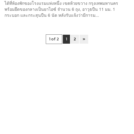
ได้ที่ห้องพักของโรงแรมแห่งหนึ่ง เขตห้วยขวาง กรุงเทพมหานคร
พร้อมยึดของกลางเป็นยาไอซ์ จำนวน 6 ถุง, อาวุธปืน 11 มม. 1
กระบอก และกระสุนปืน 6 นัด หลังรับแจ้งว่ามีการม...
1 of 2
1
2
»