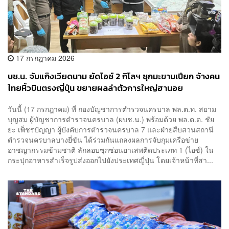
17 กรกฎาคม 2026
บช.น. จับแก๊งเวียดนาม ยัดไอซ์ 2 กิโลฯ ซุกมะขามเปียก จ้างคน
ไทยหิ้วบินตรงญี่ปุ่น ขยายผลล่าตัวการใหญ่ฮานอย
วันนี้ (17 กรกฎาคม) ที่ กองบัญชาการตำรวจนครบาล พล.ต.ท. สยาม
บุญสม ผู้บัญชาการตำรวจนครบาล (ผบช.น.) พร้อมด้วย พล.ต.ต. ชัย
ยะ เพ็ชรปัญญา ผู้บังคับการตำรวจนครบาล 7 และฝ่ายสืบสวนสถานี
ตำรวจนครบาลบางยี่ขัน ได้ร่วมกันแถลงผลการจับกุมเครือข่าย
อาชญากรรมข้ามชาติ ลักลอบซุกซ่อนยาเสพติดประเภท 1 (ไอซ์) ใน
กระปุกอาหารสำเร็จรูปส่งออกไปยังประเทศญี่ปุ่น โดยเจ้าหน้าที่สา...