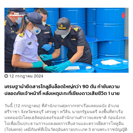
12 กรกฎาคม 2024
เศรษฐานำยึดสารโทลูอีนล็อตใหญ่กว่า 90 ตัน กำชับความ
ปลอดภัยเจ้าหน้าที่ หลังเหตุปะทะที่เชียงดาวเสียชีวิต 1 นาย
วันนี้ (12 กรกฎาคม) ที่สำนักงานศุลกากรท่าเรือแหลมฉบัง อำเภอ
ศรีราชา จังหวัดชลบุรี เศรษฐา ทวีสิน นายกรัฐมนตรี ลงพื้นที่ท่าเรือ
แหลมฉบังโดยเฮลิคอปเตอร์ของสำนักงานตำรวจแห่งชาติ ก่อนนั่งรถ
ไปเพื่อเป็นประธานการแถลงผลการสืบสวนและตรวจยึดสารโทลูอีน
(Toluene) เคมีภัณฑ์ที่เป็นวัตถุอันตรายประเภท 3 ตามพระราชบัญญัติ