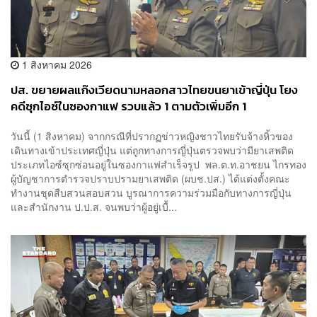
1 สิงหาคม 2026
ปส. ขยายผลแก๊งเวียดนามหลอกสาวไทยขนยาเข้าญี่ปุ่น โยง
คดีซุกไอซ์ในซองกาแฟ รวบแล้ว 1 ตามตัวเพิ่มอีก 1
วันนี้ (1 สิงหาคม) จากกรณีที่ปรากฏข่าวหญิงชาวไทยรับจ้างหิ้วของ
เดินทางเข้าประเทศญี่ปุ่น แต่ถูกทางการญี่ปุ่นตรวจพบว่ามียาเสพติด
ประเภทไอซ์ซุกซ่อนอยู่ในซองกาแฟสำเร็จรูป ​พล.ต.ท.อาชยน ไกรทอง
ผู้บัญชาการตำรวจปราบปรามยาเสพติด (ผบช.ปส.) ได้แต่งตั้งคณะ
ทำงานชุดสืบสวนสอบสวน บูรณาการความร่วมมือกับทางการญี่ปุ่น
และสำนักงาน ป.ป.ส. จนพบว่าผู้อยู่เบื้...