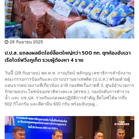
29 กันยายน 2025
ป.ป.ส. แถลงผลยึดไอซ์ล็อตใหญ่กว่า 500 กก. ซุกห้องอับเฉา
เรือไดร์ฟวิ่งภูเก็ต รวบผู้ต้องหา 4 ราย
วันนี้ (29 กันยายน) พล.ต.ท. ภาณุรัตน์ หลักบุญ เลขาธิการสำนักงาน
คณะกรรมการป้องกันและปราบปรามยาเสพติด (ป.ป.ส.) พร้อมด้วยผู้
แทนจากหน่วยงานที่เกี่ยวข้อง อาทิ กองทัพเรือภาคที่ 3, ศูนย์อำนวยการ
รักษาผลประโยชน์ของชาติทางทะเล (ศรชล.), กองบังคับการตำรวจ
น้ำ และ บช.ปส. ร่วมกันแถลงผลปฏิบัติการสำคัญ ยึดไอซ์ได้มากถึง
502 กิโลกรัม และคีตามีน 600 กรัม พร้อมจับกุมผู...