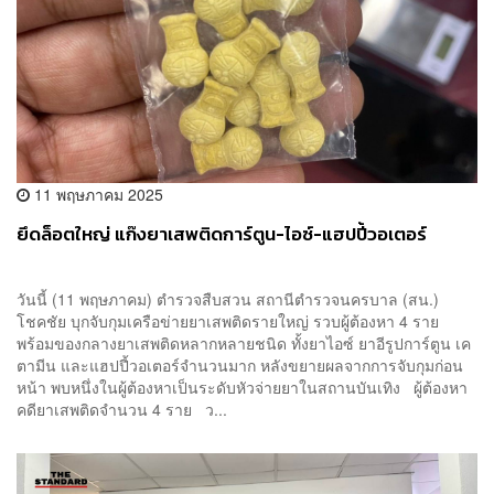
11 พฤษภาคม 2025
ยึดล็อตใหญ่ แก๊งยาเสพติดการ์ตูน-ไอซ์-แฮปปี้วอเตอร์
วันนี้ (11 พฤษภาคม) ตำรวจสืบสวน สถานีตำรวจนครบาล (สน.)
โชคชัย บุกจับกุมเครือข่ายยาเสพติดรายใหญ่ รวบผู้ต้องหา 4 ราย
พร้อมของกลางยาเสพติดหลากหลายชนิด ทั้งยาไอซ์ ยาอีรูปการ์ตูน เค
ตามีน และแฮปปี้วอเตอร์จำนวนมาก หลังขยายผลจากการจับกุมก่อน
หน้า พบหนึ่งในผู้ต้องหาเป็นระดับหัวจ่ายยาในสถานบันเทิง ผู้ต้องหา
คดียาเสพติดจำนวน 4 ราย ว...