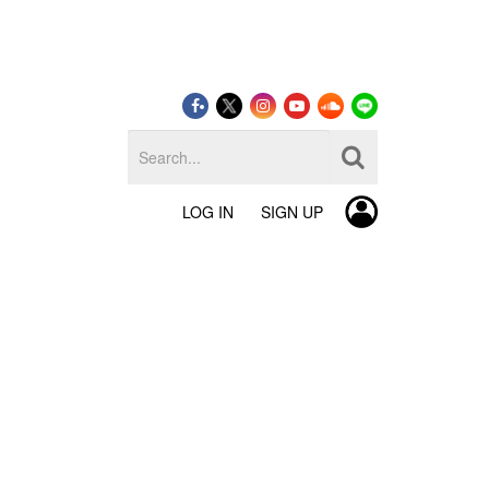
LOG IN
SIGN UP