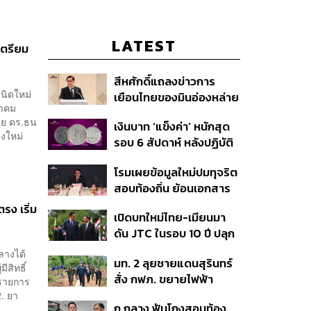
LATEST
เตรียม
สีหศักดิ์แถลงข่าวการ
นิดใหม่
เยือนไทยของมินอ่องหล่าย
หาคม
ชี้หารือทวิภาคี ครอบคลุม
ดย ดร.ธน
เงินบาท ‘แข็งค่า’ หนักสุด
สร้างสรรค์ ตรงไปตรงมา
ยงใหม่
รอบ 6 สัปดาห์ หลังปฏิบัติ
ย้ำต้องการให้เมียนมากลับ
การแทรกแซงเยนของ
สู่อาเซียน
โรมเผยข้อมูลใหม่ปมทุจริต
สหรัฐฯ-ญี่ปุ่น Standard
สอบท้องถิ่น ย้อนเอกสาร
Chartered เปิดเป้าสิ้นปีนี้
ประชุมปี 2567 พบชื่อ
จ่อแข็งต่อแตะ 32.50 บาท
รง เริ่ม
เปิดบทใหม่ไทย-เมียนมา
อนุทิน จ่อสอบต่อเอี่ยว
ต่อดอลลาร์
ดัน JTC ในรอบ 10 ปี ปลุก
ตัดตอน ม.บูรพา หรือไม่
‘เส้นเลือดใหญ่’ ค้า
กลางได้
มท. 2 ลุยชายแดนสุรินทร์
ชายแดน ท่าเรือน้ำลึก
สิทธิ์
สั่ง กฟภ. ขยายไฟฟ้า
ทวาย
 รายการ
‘ปราสาทตาควาย–เนิน
. ยา
ก กลาง ฟันโกงสอบท้อง