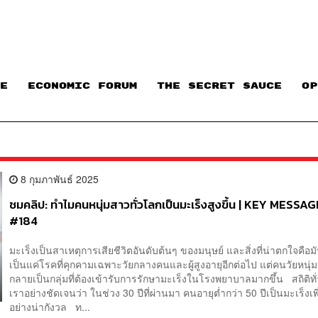
E
ECONOMIC FORUM
THE SECRET SAUCE​
OP
8 กุมภาพันธ์ 2025
ชมคลิป: ทำไมคนหนุ่มสาวทั่วโลกเป็นมะเร็งสูงขึ้น | KEY MESSA
#184
มะเร็งเป็นสาเหตุการเสียชีวิตอันดับต้นๆ ของมนุษย์ และสิ่งที่น่าตกใจคือมั
เป็นแค่โรคที่คุกคามเฉพาะวัยกลางคนและผู้สูงอายุอีกต่อไป แต่คนวัยหนุ่
กลายเป็นกลุ่มที่ต้องเข้ารับการรักษามะเร็งในโรงพยาบาลมากขึ้น สถิติท
เราอย่างชัดเจนว่า ในช่วง 30 ปีที่ผ่านมา คนอายุต่ำกว่า 50 ปีเป็นมะเร็งเพิ่
อย่างน่ากังวล ท...