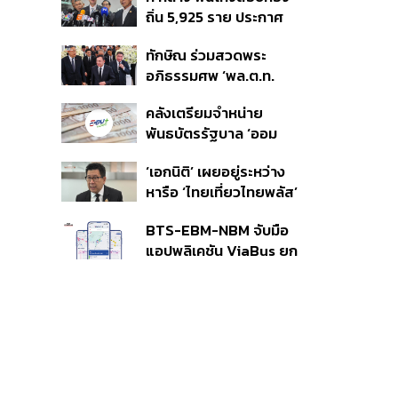
350’ เสริมความมั่นคง
ถิ่น 5,925 ราย ประกาศ
ชายแดน
บัญชีใหม่ 7 ส.ค. ส่วน 97
ทักษิณ ร่วมสวดพระ
ราย รอ ป.ป.ช. ขีดเส้นแล้ว
อภิธรรมศพ ‘พล.ต.ท.
เสร็จ 31 ส.ค.
ผ่อน’ บิดา ‘พักตร์พิไล ทวี
คลังเตรียมจำหน่าย
สิน’ สิริอายุ 103 ปี แกนนำ
พันธบัตรรัฐบาล ‘ออม
เพื่อไทย-บุคคลหลาก
พลัส’ รอบถัดไป เร็วสุด 4
วงการร่วมอาลัย
‘เอกนิติ’ เผยอยู่ระหว่าง
ก.ย.นี้ อาจเพิ่มสัดส่วนการ
หารือ ‘ไทยเที่ยวไทยพลัส’
ขายแบบ Small Lot First
มีสิทธิใช้งบจากเงินกู้ 4
มากขึ้น
BTS-EBM-NBM จับมือ
แสนล้าน มั่นใจงบต่อ ‘ไทย
แอปพลิเคชัน ViaBus ยก
ช่วยไทย พลัส’ เฟส 2 มี
ระดับการติดตามตำแหน่ง
เพียงพอ
รถไฟฟ้า 3 สายแบบเรียล
ไทม์