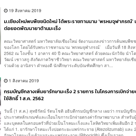
19 สิงหาคม 2019
ม.เชียงใหม่พบพืชชนิดใหม่ ได้พระราชทานนาม ‘พรหมจุฬาภรณ์’ 
ต่อยอดพัฒนายาต้านมะเร็ง
คณะวิทยาศาสตร์ มหาวิทยาลัยเชียงใหม่ จัดงานแถลงข่าวการค้นพบพืชช
ของโลก โดยได้รับพระราชทานนาม ‘พรหมจุฬาภรณ์’ เมื่อวันที่ 18 สิง
2562 ณ โถงชั้น 1 อาคาร 40 ปี คณะวิทยาศาสตร์ ด้วยคณะนักวิจัย นำโ
วัฒน์ เชาวสกู สังกัดภาควิชาชีววิทยา คณะวิทยาศาสตร์ มหาวิทยาลัยเชี
ร่วมด้วย อานิสรา ดำทองดี นักศึกษาระดับบัณฑิตศึกษา สา...
1 สิงหาคม 2019
กรมบัญชีกลางเพิ่มยารักษามะเร็ง 2 รายการ ในโครงการเบิกจ่ายต
ใช้สิทธิ์ 1 ส.ค. 2562
วันนี้ (1 ส.ค.) สุทธิรัตน์ รัตนโชติ อธิบดีกรมบัญชีกลาง เผยว่า กรมบัญชี
ประกาศหลักเกณฑ์และเงื่อนไขการเบิกจ่ายตรงค่ารักษาพยาบาล สำหรับผู้มี
และบุคคลในครอบครัวที่ป่วยเป็นโรคมะเร็งและโลหิตวิทยาเพิ่มเติมอีก 2
ได้แก่ 1. ยารักษาโรคมะเร็งปอดระยะแพร่กระจาย (Atezolizumab) และ 2
รักษาโรคมะเร็งเต้านมระยะแพร่กระจาย (Ribociclib) ซึ่งเป็นรายก...