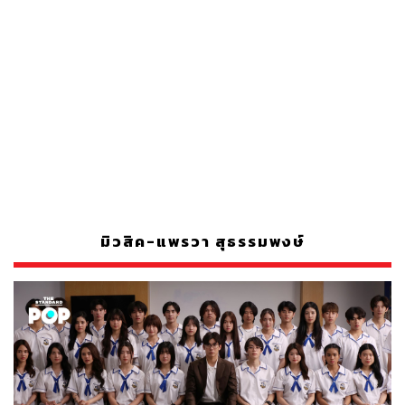
มิวสิค-แพรวา สุธรรมพงษ์