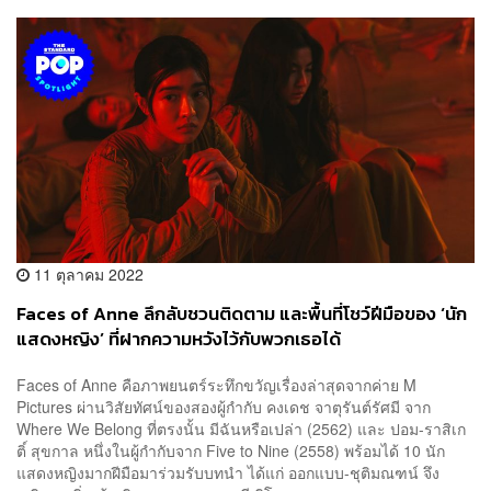
11 ตุลาคม 2022
Faces of Anne ลึกลับชวนติดตาม และพื้นที่โชว์ฝีมือของ ‘นัก
แสดงหญิง’ ที่ฝากความหวังไว้กับพวกเธอได้
Faces of Anne คือภาพยนตร์ระทึกขวัญเรื่องล่าสุดจากค่าย M
Pictures ผ่านวิสัยทัศน์ของสองผู้กำกับ คงเดช จาตุรันต์รัศมี จาก
Where We Belong ที่ตรงนั้น มีฉันหรือเปล่า (2562) และ ปอม-ราสิเก
ติ์ สุขกาล หนึ่งในผู้กำกับจาก Five to Nine (2558) พร้อมได้ 10 นัก
แสดงหญิงมากฝีมือมาร่วมรับบทนำ ได้แก่ ออกแบบ-ชุติมณฑน์ จึง