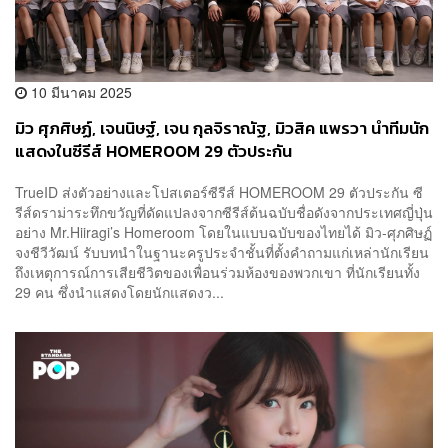
10 มีนาคม 2025
มิว ศุภศิษฏ์, เจนนิษฐ์, เจน กุลจิราณัฐ, มิวสิค แพรวา นำทีมนัก
แสดงในซีรีส์ HOMEROOM 29 ตัวประกัน
TrueID ส่งตัวอย่างและโปสเตอร์ซีรีส์ HOMEROOM 29 ตัวประกัน ซี
รีส์ดราม่าระทึกขวัญที่ดัดแปลงจากซีรีส์ต้นฉบับชื่อดังจากประเทศญี่ปุ่น
อย่าง Mr.Hiiragi’s Homeroom โดยในแบบฉบับของไทยได้ มิว-ศุภศิษฏ์
จงชีวีวัฒน์ รับบทนำในฐานะครูประจำชั้นที่ตั้งคำถามแก่เหล่านักเรียน
ถึงเหตุการณ์การเสียชีวิตของเพื่อนร่วมห้องของพวกเขา ที่นักเรียนทั้ง
29 คน ซึ่งนำแสดงโดยนักแสดงว...