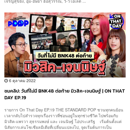
เจริญสุขยิ่ง, อุ้ม-อิษยา ฮอสุวรรณ, วี-วิโอเลต ...
6 ตุลาคม 2022
ชมคลิป: วันที่ไม่มี BNK48 ต่อท้าย มิวสิค-เจนนิษฐ์ | ON THAT
DAY EP.19
รายการ On That Day EP.19 THE STANDARD POP ชวนทุกคนย้อน
เวลากลับไปสำรวจทุกเรื่องราวที่ซ่อนอยู่ในทุกช่วงชีวิต ไปพร้อมกับ
มิวสิค-แพรวา สุธรรมพงษ์ และ เจนนิษฐ์ โอ่ประเสริฐ เริ่มต้นตั้งแต่
นิสัยการเล่นโซเชียลมีเดียที่เปลี่ยนแปลงไป, จุดเริ่มต้นการเป็น