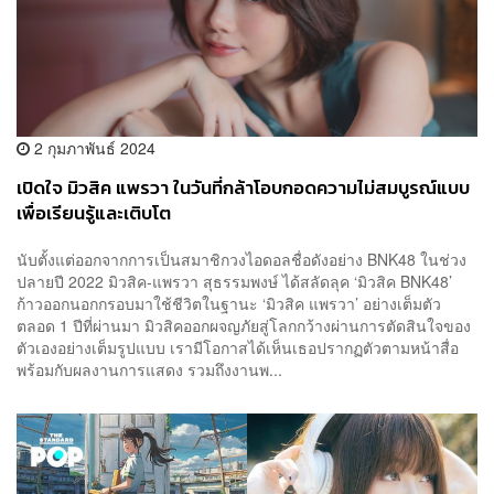
2 กุมภาพันธ์ 2024
เปิดใจ มิวสิค แพรวา ในวันที่กล้าโอบกอดความไม่สมบูรณ์แบบ
เพื่อเรียนรู้และเติบโต
นับตั้งแต่ออกจากการเป็นสมาชิกวงไอดอลชื่อดังอย่าง BNK48 ในช่วง
ปลายปี 2022 มิวสิค-แพรวา สุธรรมพงษ์ ได้สลัดลุค ‘มิวสิค BNK48’
ก้าวออกนอกกรอบมาใช้ชีวิตในฐานะ ‘มิวสิค แพรวา’ อย่างเต็มตัว
ตลอด 1 ปีที่ผ่านมา มิวสิคออกผจญภัยสู่โลกกว้างผ่านการตัดสินใจของ
ตัวเองอย่างเต็มรูปแบบ เรามีโอกาสได้เห็นเธอปรากฏตัวตามหน้าสื่อ
พร้อมกับผลงานการแสดง รวมถึงงานพ...