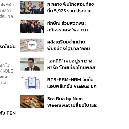
ก กลาง ฟันโกงสอบท้อง
ls ที่นำ
350’ เสริมความมั่นคง
ุ่มสาว
ถิ่น 5,925 ราย ประกาศ
ชายแดน
al, ชุด
บัญชีใหม่ 7 ส.ค. ส่วน 97
ทักษิณ ร่วมสวดพระ
ราย รอ ป.ป.ช. ขีดเส้นแล้ว
อภิธรรมศพ ‘พล.ต.ท.
เสร็จ 31 ส.ค.
ผ่อน’ บิดา ‘พักตร์พิไล ทวี
คลังเตรียมจำหน่าย
สิน’ สิริอายุ 103 ปี แกนนำ
ารณ์แผ่น
พันธบัตรรัฐบาล ‘ออม
เพื่อไทย-บุคคลหลาก
พลัส’ รอบถัดไป เร็วสุด 4
วงการร่วมอาลัย
‘เอกนิติ’ เผยอยู่ระหว่าง
ก.ย.นี้ อาจเพิ่มสัดส่วนการ
ัก ได้
หารือ ‘ไทยเที่ยวไทยพลัส’
ขายแบบ Small Lot First
G)I-DLE
มีสิทธิใช้งบจากเงินกู้ 4
มากขึ้น
ือและ
BTS-EBM-NBM จับมือ
แสนล้าน มั่นใจงบต่อ ‘ไทย
ย และ
แอปพลิเคชัน ViaBus ยก
ช่วยไทย พลัส’ เฟส 2 มี
ระดับการติดตามตำแหน่ง
เพียงพอ
Sra Bua by Num
รถไฟฟ้า 3 สายแบบเรียล
Weerawat เปลี่ยนไป และ
ไทม์
นี่คือเหตุผลที่เราควรกลับ
นกับ TEN
ไปอีกครั้ง