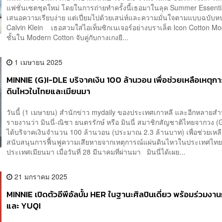
แฟชั่นเซตชุดใหม่ โดยในการถ่ายทำครั้งนี้เธอมาในลุค Summer Essentia
เสนอความเรียบง่าย แต่เปี่ยมไปด้วยเสน่ห์และความมั่นใจตามแบบฉบับหน
Calvin Klein เธอสวมใส่ไอเท็มซิกเนเจอร์อย่างบราเล็ต Icon Cotton Mod
ชั้นใน Modern Cotton จับคู่กับกางเกงยี...
1 เมษายน 2025
MINNIE (G)I-DLE บริจาคเงิน 100 ล้านวอน เพื่อช่วยเหลือเหตุก
ดินไหวในไทยและเมียนมา
วันนี้ (1 เมษายน) สำนักข่าว mydaily ของประเทศเกาหลี และอีกหลายสำน
รายงานว่า มินนี่-ณิชา ยนตรรักษ์ หรือ มินนี่ สมาชิกสัญชาติไทยจากวง (
ได้บริจาคเงินจำนวน 100 ล้านวอน (ประมาณ 2.3 ล้านบาท) เพื่อช่วยเหล
สนับสนุนการฟื้นฟูความเสียหายจากเหตุการณ์แผ่นดินไหวในประเทศไท
ประเทศเมียนมา เมื่อวันที่ 28 มีนาคมที่ผ่านมา มินนี่ได้เผย...
21 มกราคม 2025
MINNIE เปิดตัวอีพีอัลบั้ม HER ในฐานะศิลปินเดี่ยว พร้อมร่วมงา
และ YUQI