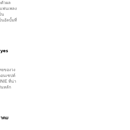
ดตัวผล
ห้แฟนเพลง
ป็น
ัลบั้มที่
Eyes
ไทยของวง
บคอนเซปต์
IE ที่น่า
็นหลัก
ราคม