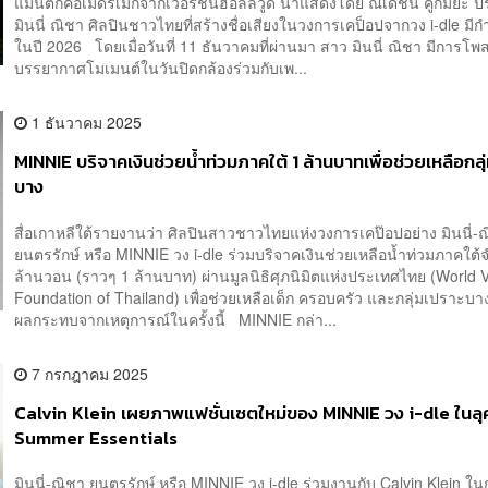
แมนติกคอเมดี้รีเมกจากเวอร์ชันฮอลลีวูด นำแสดงโดย ณเดชน์ คูกิมิยะ ปร
มินนี่ ณิชา ศิลปินชาวไทยที่สร้างชื่อเสียงในวงการเคป็อปจากวง i-dle ม
ในปี 2026 โดยเมื่อวันที่ 11 ธันวาคมที่ผ่านมา สาว มินนี่ ณิชา มีการโพ
บรรยากาศโมเมนต์ในวันปิดกล้องร่วมกับเพ...
1 ธันวาคม 2025
MINNIE บริจาคเงินช่วยน้ำท่วมภาคใต้ 1 ล้านบาทเพื่อช่วยเหลือกลุ
บาง
สื่อเกาหลีใต้รายงานว่า ศิลปินสาวชาวไทยแห่งวงการเคป๊อปอย่าง มินนี่-
ยนตรรักษ์ หรือ MINNIE วง i-dle ร่วมบริจาคเงินช่วยเหลือน้ำท่วมภาคใต
ล้านวอน (ราวๆ 1 ล้านบาท) ผ่านมูลนิธิศุภนิมิตแห่งประเทศไทย (World V
Foundation of Thailand) เพื่อช่วยเหลือเด็ก ครอบครัว และกลุ่มเปราะบางท
ผลกระทบจากเหตุการณ์ในครั้งนี้ MINNIE กล่า...
7 กรกฎาคม 2025
Calvin Klein เผยภาพแฟชั่นเซตใหม่ของ MINNIE วง i-dle ในลุ
Summer Essentials
มินนี่-ณิชา ยนตรรักษ์ หรือ MINNIE วง i-dle ร่วมงานกับ Calvin Klein ใ