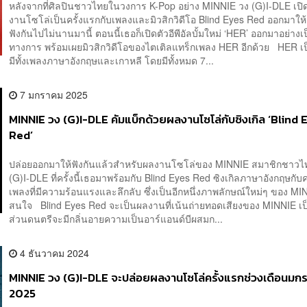
หลังจากที่ศิลปินชาวไทยในวงการ K-Pop อย่าง MINNIE วง (G)I-DLE เปิ
งานโซโล่เป็นครั้งแรกกับเพลงและมิวสิกวิดีโอ Blind Eyes Red ออกมาใ
ฟังกันไปไม่นานมานี้ ตอนนี้เธอก็เปิดตัวอีพีอัลบั้มใหม่ ‘HER’ ออกมาอย่างเ
ทางการ พร้อมเผยมิวสิกวิดีโอของไตเติลแทร็กเพลง HER อีกด้วย HER เป็นอ
มีทั้งเพลงภาษาอังกฤษและเกาหลี โดยมีทั้งหมด 7...
7 มกราคม 2025
MINNIE วง (G)I-DLE คัมแบ็กด้วยผลงานโซโล่กับซิงเกิล ‘Blind 
Red’
ปล่อยออกมาให้ฟังกันแล้วสำหรับผลงานโซโล่ของ MINNIE สมาชิกชาว
(G)I-DLE ที่ครั้งนี้เธอมาพร้อมกับ Blind Eyes Red ซิงเกิลภาษาอังกฤษกั
เพลงที่มีความร้อนแรงและลึกลับ ซึ่งเป็นอีกหนึ่งภาพลักษณ์ใหม่ๆ ของ MINN
สนใจ Blind Eyes Red จะเป็นผลงานที่เน้นถ่ายทอดเสียงของ MINNIE เป
ส่วนดนตรีจะมีกลิ่นอายความเป็นอาร์แอนด์บีผสมก...
4 ธันวาคม 2024
MINNIE วง (G)I-DLE จะปล่อยผลงานโซโล่ครั้งแรกช่วงเดือนมก
2025