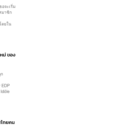
อจะเริ่ม
สมาชิก
 โดยใน
หม่ ของ
ูก
w EDP
Idôle
ทศไทยคน