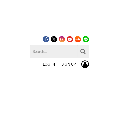
LOG IN
SIGN UP