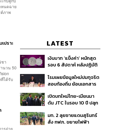
ะกบคู่กับ
ีกำหนดฉาย
สต์ภาพ
LATEST
่มเปราะ
เงินบาท ‘แข็งค่า’ หนักสุด
ณิชา
รอบ 6 สัปดาห์ หลังปฏิบัติ
้จำนวน 50
การแทรกแซงเยนของ
ision
โรมเผยข้อมูลใหม่ปมทุจริต
สหรัฐฯ-ญี่ปุ่น Standard
ี่ได้รับ
สอบท้องถิ่น ย้อนเอกสาร
Chartered เปิดเป้าสิ้นปีนี้
ประชุมปี 2567 พบชื่อ
จ่อแข็งต่อแตะ 32.50 บาท
เปิดบทใหม่ไทย-เมียนมา
อนุทิน จ่อสอบต่อเอี่ยว
ต่อดอลลาร์
ดัน JTC ในรอบ 10 ปี ปลุก
ตัดตอน ม.บูรพา หรือไม่
‘เส้นเลือดใหญ่’ ค้า
ค
มท. 2 ลุยชายแดนสุรินทร์
ชายแดน ท่าเรือน้ำลึก
สั่ง กฟภ. ขยายไฟฟ้า
ทวาย
‘ปราสาทตาควาย–เนิน
นการถ่าย