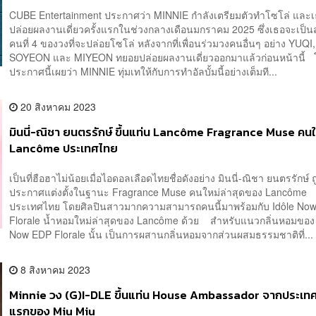
CUBE Entertainment ประกาศว่า MINNIE กำลังเตรียมตัวทำโซโล่ และเธ
ปล่อยผลงานเดี่ยวครั้งแรกในช่วงกลางเดือนมกราคม 2025 ซึ่งเธอจะเป็น
คนที่ 4 ของวงที่จะปล่อยโซโล่ หลังจากที่เพื่อนร่วมวงคนอื่นๆ อย่าง YUQI,
SOYEON และ MIYEON ทยอยปล่อยผลงานเดี่ยวออกมาแล้วก่อนหน้านี้
ประกาศนี้เผยว่า MINNIE ทุ่มเทให้กับการทำอัลบั้มนี้อย่างเต็มที...
20 สิงหาคม 2023
มินนี่-ณิชา ยนตรรักษ์ ขึ้นแท่น Lancôme Fragrance Muse คนใ
Lancôme ประเทศไทย
เป็นที่ฮือฮาไม่น้อยเมื่อไอดอลเลือดไทยชื่อดังอย่าง มินนี่-ณิชา ยนตรรักษ์ ถ
ประกาศแต่งตั้งในฐานะ Fragrance Muse คนใหม่ล่าสุดของ Lancôme
ประเทศไทย โดยศิลปินสาวมากความสามารถคนนี้มาพร้อมกับ Idôle No
Florale น้ำหอมใหม่ล่าสุดของ Lancôme ด้วย สำหรับแนวกลิ่นหอมของ 
Now EDP Florale นั้น เป็นการผสานกลิ่นหอมจากส่วนผสมธรรมชาติที่...
8 สิงหาคม 2023
Minnie วง (G)I-DLE ขึ้นแท่น House Ambassador จากประเ
แรกของ Miu Miu