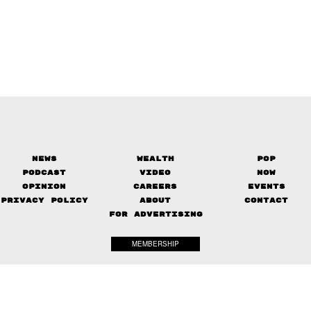
News
Wealth
Pop
Podcast
Video
Now
Opinion
Careers
Events
Privacy Policy
About
Contact
FOR ADVERTISING
MEMBERSHIP