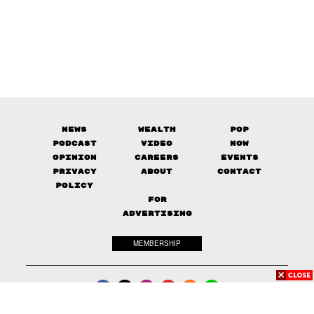
News
Wealth
Pop
Podcast
Video
Now
Opinion
Careers
Events
Privacy
About
Contact
Policy
FOR
ADVERTISING
MEMBERSHIP