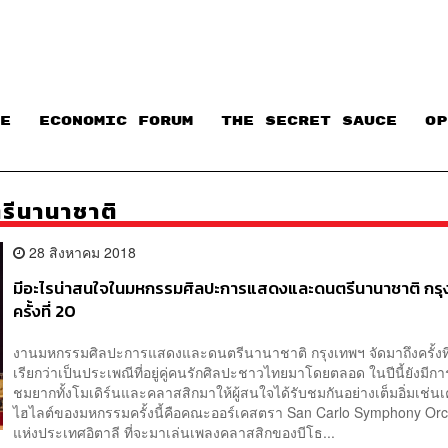
E
ECONOMIC FORUM
THE SECRET SAUCE​
OP
ีนานาชาติ
28 สิงหาคม 2018
มีอะไรน่าสนใจในมหกรรมศิลปะการแสดงและดนตรีนานาชาติ กร
ครั้งที่ 20
งานมหกรรมศิลปะการแสดงและดนตรีนานาชาติ กรุงเทพฯ จัดมาถึงครั้งที่
เรียกว่าเป็นประเพณีที่อยู่คู่คนรักศิลปะชาวไทยมาโดยตลอด ในปีนี้ยังมี
ชมยากทั้งโมเดิร์นและคลาสสิกมาให้ผู้สนใจได้รับชมกันอย่างเต็มอิ่มเช่
ไฮไลต์ของมหกรรมครั้งนี้คือคณะออร์เคสตรา San Carlo Symphony Orc
แห่งประเทศอิตาลี ที่จะมาเล่นเพลงคลาสสิกของบีโธ...