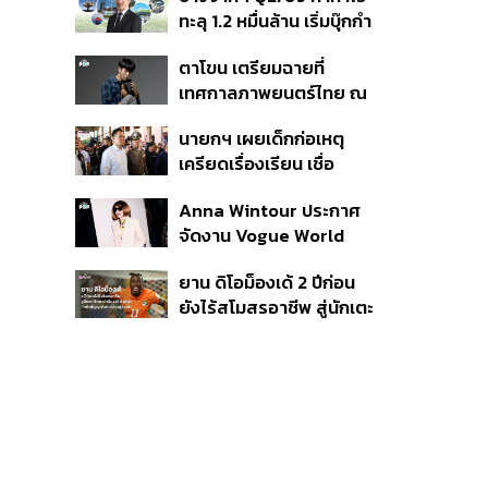
เนื่อง ประเมินปล่อยตัว
ทะลุ 1.2 หมื่นล้าน เริ่มบุ๊กกำ
ไร ‘SAF’ เชิงพาณิชย์ครั้ง
ตาโขน เตรียมฉายที่
แรก หนุนรายได้ครึ่งปีทะลุ
เทศกาลภาพยนตร์ไทย ณ
3.2 แสนล้าน
ประเทศบราซิล
นายกฯ เผยเด็กก่อเหตุ
เครียดเรื่องเรียน เชื่อ
เตรียมการเป็นขั้นตอน ชี้มี
Anna Wintour ประกาศ
กระสุนอีกกว่า 30 นัด หาก
จัดงาน Vogue World
ไม่จบชีวิตตัวเองอาจสูญ
2027 ที่ซานฟรานซิสโก
เสียเพิ่ม
ยาน ดิโอม็องเด้ 2 ปีก่อน
ยังไร้สโมสรอาชีพ สู่นักเตะ
ค่าตัว 125 ล้านยูโร กับคำ
สัญญาถึงน้องสาวผู้ล่วง
ลับ