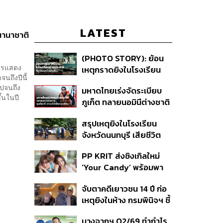
LATEST
นานาชาติ
(PHOTO STORY): ย้อน
การแสดง
เหตุกราดยิงในโรงเรียน
นถึงปีนี้
ต่างประเทศ ที่ผู้ก่อเหตุเป็น
ไปจนถึง
มหาดไทยเร่งจัดระเบียบ
นักเรียน
้นในปี
ภูเก็ต ทลายนอมินีต่างชาติ
คุมเจ็ตสกี สางบริษัทฮุบ
สรุปเหตุยิงในโรงเรียน
ที่ดิน เคลียร์ใบอนุญาต
จังหวัดนนทบุรี เสียชีวิต
โรงแรมค้าง 7 ปี
รวม 8 ราย โฆษก ตร. เผย
PP KRIT ส่งซิงเกิลใหม่
ปมค้นประวัติคดีกราดยิงที่
‘Your Candy’ พร้อมพา
สหรัฐฯ
ต้าเหนิง และ ณิชา ร่วมมิว
จับตาคดีเยาวชน 14 ปี ก่อ
สิกวิดีโอ
เหตุยิงในห้าง กรมพินิจฯ ชี้
ประพฤติดี-รับการรักษาต่อ
บางจากฯ Q2/69 ทำกำไร