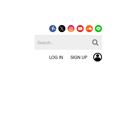
LOG IN
SIGN UP