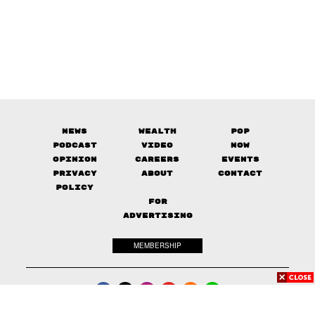
News
Wealth
Pop
Podcast
Video
Now
Opinion
Careers
Events
Privacy
About
Contact
Policy
FOR
ADVERTISING
MEMBERSHIP