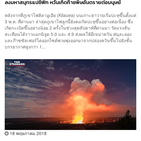
ลงมหาสมุทรแปซิฟิก หวั่นเกิดก๊าซพิษอันตรายต่อมนุษย์
หลังจากที่ภูเขาไฟคิลาอูเอีย (Kilauea) บนเกาะฮาวายเริ่มปะทุขึ้นตั้งแต่
3 พ.ค. ที่ผ่านมา ล่าสุดภูเขาไฟลูกนี้ยังคงเกิดปะทุขึ้นอย่างต่อเนื่อง ซึ่ง
เกิดระเบิดขึ้นอย่างน้อย 2 ครั้งในช่วงสุดสัปดาห์ที่ผ่านมา วัดแรงสั่น
สะเทือนได้ราวแมกนิจูด 5.0 และ 4.9 ส่งผลให้มีเขม่าควัน ฝ่นุละออง
และก๊าซซัลเฟอร์ไดออกไซด์พวยพุ่งออกมาจากปล่องควันขึ้นไปยังชั้น
บรรยากาศสูงกว่า 1...
18 พฤษภาคม 2018