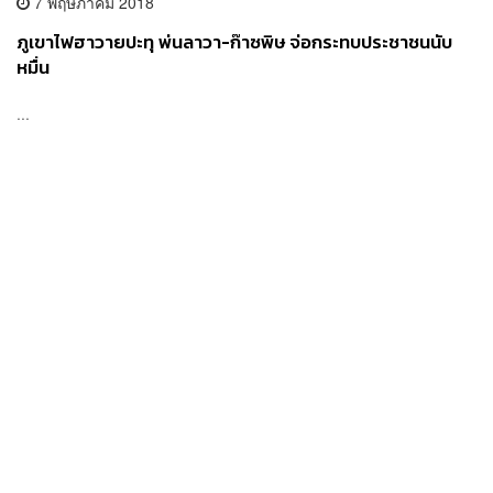
7 พฤษภาคม 2018
ภูเขาไฟฮาวายปะทุ พ่นลาวา-ก๊าซพิษ จ่อกระทบประชาชนนับ
หมื่น
...