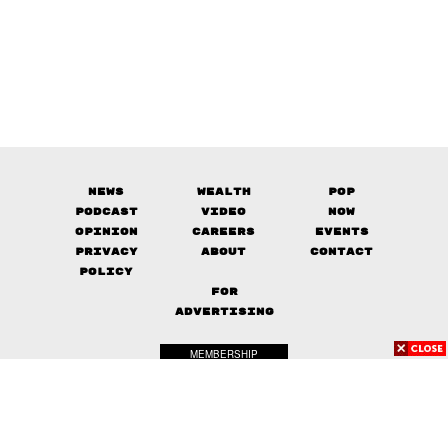
News
Wealth
Pop
Podcast
Video
Now
Opinion
Careers
Events
Privacy
About
Contact
Policy
FOR
ADVERTISING
MEMBERSHIP