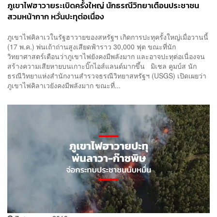
ภูเขาไฟฮาวายระเบิดครั้งใหญ่ นักธรณีวิทยาเตือนประชาชน
สวมหน้ากาก หวั่นปะทุต่อเนื่อง
ภูเขาไฟคิลาเวในรัฐฮาวายของสหรัฐฯ เกิดการปะทุครั้งใหญ่เมื่อวานนี้
(17 พ.ค.) พ่นเถ้าถ่านสูงเสียดฟ้าราว 30,000 ฟุต ขณะที่นัก
วิทยาศาสตร์เตือนว่าภูเขาไฟยังคงมีพลังมาก และอาจปะทุต่อเนื่องจน
สร้างความเสียหายบนเกาะบิ๊กไอส์แลนด์มากขึ้น มิเชล คูมบ์ส นัก
ธรณีวิทยาแห่งสำนักงานสำรวจธรณีวิทยาสหรัฐฯ (USGS) เปิดเผยว่า
ภูเขาไฟคิลาเวยังคงมีพลังมาก ขณะที่...