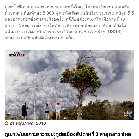
ภูเขาไฟคิลาเวบนเกาะฮาวายปะทุครั้งใหญ่ โดยพ่นเถ้าถ่านและควัน
ดำปกคลุมท้องฟ้าสูง 8,000 ฟุต หลังเกิดแผ่นดินไหวขนาดแมกนิจูด 5.5
และอาฟเตอร์ช็อกหลายร้อยครั้งใกล้กับปล่องภูเขาไฟเมื่อวานนี้ (3
มิ.ย.) วิกฤตการณ์ภูเขาไฟคิลาเวที่ปะทุต่อเนื่องหลายสัปดาห์ยังไม่
คลี่คลาย ล่าสุดสำนักสำรวจธรณีวิทยาแห่งชาติสหรัฐฯ (USGS)
รายงานว่าเกิดแผ่นดินไหวบนเกาะบิ๊ก...
21 พฤษภาคม 2018
ภูเขาไฟบนเกาะฮาวายปะทุต่อเนื่องสัปดาห์ที่ 3 ล่าสุดลาวาไหล