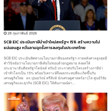
28 กุมภาพันธ์ 2026
SCB EIC ประเมินภาษีนำเข้าใหม่สหรัฐฯ 15% สร้างความไม่
แน่นอนสูง หวั่นลามฉุดรั้งการลงทุนในประเทศไทย
SCB EIC ประเมินทิศทางนโยบายภาษีของสหรัฐฯ ภายหลังศาลสูงสุดมี
คำวินิจฉัยว่านโยบายภาษีเดิมไม่ชอบด้วยกฎหมาย ส่งผลให้
ประธานาธิบดีสหรัฐฯโดนัลด์ ทรัมป์ ประกาศปรับโครงสร้างภาษีนำ
เข้าทั่วโลกเป็น 15% พร้อมวิเคราะห์ถึงผลกระทบที่จะเกิดขึ้นกับ
เศรษฐกิจไทย ดร.ปุณยวัจน์ ศรีสิงห์ นักเศรษฐศาสตร์อาวุโส ศูนย์วิจัย
เศรษฐกิจและธุรกิจ (SCB EIC) ให้สัมภาษณ์ผ่า...