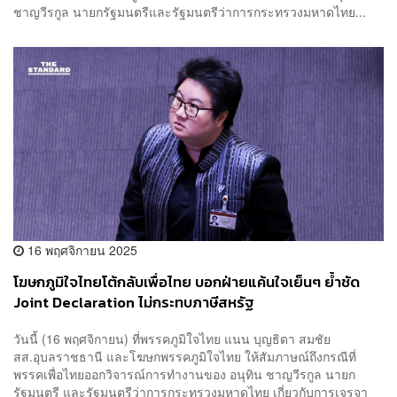
ชาญวีรกูล นายกรัฐมนตรีและรัฐมนตรีว่าการกระทรวงมหาดไทย...
16 พฤศจิกายน 2025
โฆษกภูมิใจไทยโต้กลับเพื่อไทย บอกฝ่ายแค้นใจเย็นๆ ย้ำชัด
Joint Declaration ไม่กระทบภาษีสหรัฐ
วันนี้ (16 พฤศจิกายน) ที่พรรคภูมิใจไทย แนน บุญธิดา สมชัย
สส.อุบลราชธานี และโฆษกพรรคภูมิใจไทย ให้สัมภาษณ์ถึงกรณีที่
พรรคเพื่อไทยออกวิจารณ์การทำงานของ อนุทิน ชาญวีรกูล นายก
รัฐมนตรี และรัฐมนตรีว่าการกระทรวงมหาดไทย เกี่ยวกับการเจรจา