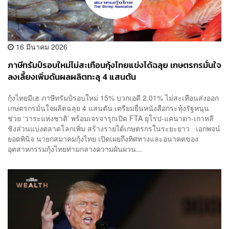
16 มีนาคม 2026
ภาษีทรัมป์รอบใหม่ไม่สะเทือนกุ้งไทยแข่งได้ฉลุย เกษตรกรมั่นใจ
ลงเลี้ยงเพิ่มดันผลผลิตทะลุ 4 แสนตัน
กุ้งไทยมีเฮ ภาษีทรัมป์รอบใหม่ 15% บวกเอดี 2.01% ไม่สะเทือนส่งออก
เกษตรกรมั่นใจผลิตฉลุย 4 แสนตัน เตรียมยื่นหนังสือกระทุ้งรัฐหนุน
ช่วย ‘วาระแห่งชาติ’ พร้อมเจรจารุกเปิด FTA ยุโรป-แคนาดา-เกาหลี
ชิงส่วนแบ่งตลาดโลกเพิ่ม สร้างรายได้เกษตรกรในระยะยาว เอกพจน์
ยอดพินิจ นายกสมาคมกุ้งไทย เปิดเผยถึงทิศทางและอนาคตของ
อุตสาหกรรมกุ้งไทยท่ามกลางความผันผวน...