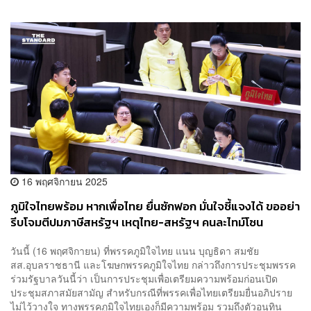
16 พฤศจิกายน 2025
ภูมิใจไทยพร้อม หากเพื่อไทย ยื่นซักฟอก มั่นใจชี้แจงได้ ขออย่า
รีบโจมตีปมภาษีสหรัฐฯ เหตุไทย-สหรัฐฯ คนละไทม์โซน
วันนี้ (16 พฤศจิกายน) ที่พรรคภูมิใจไทย แนน บุญธิดา สมชัย
สส.อุบลราชธานี และโฆษกพรรคภูมิใจไทย กล่าวถึงการประชุมพรรค
ร่วมรัฐบาลวันนี้ว่า เป็นการประชุมเพื่อเตรียมความพร้อมก่อนเปิด
ประชุมสภาสมัยสามัญ สำหรับกรณีที่พรรคเพื่อไทยเตรียมยื่นอภิปราย
ไม่ไว้วางใจ ทางพรรคภูมิใจไทยเองก็มีความพร้อม รวมถึงตัวอนุทิน