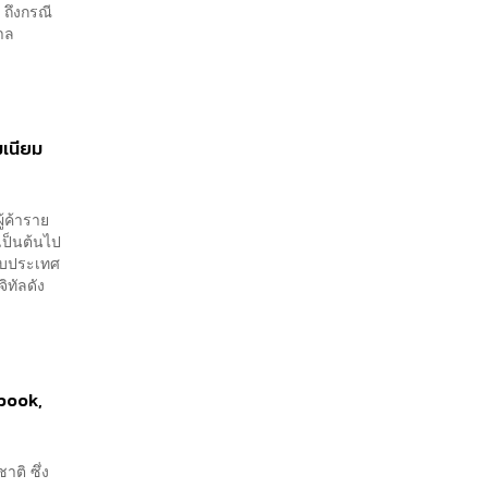
 ถึงกรณี
บาล
มเนียม
้ค้าราย
เป็นต้นไป
กับประเทศ
จิทัลดัง
ebook,
าติ ซึ่ง