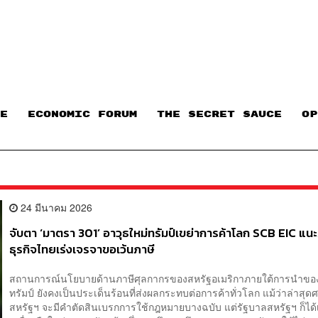
E
ECONOMIC FORUM
THE SECRET SAUCE​
OP
24 มีนาคม 2026
จับตา ‘มาตรา 301’ อาวุธใหม่ทรัมป์เขย่าการค้าโลก SCB EIC แน
ธุรกิจไทยเร่งเจรจาขอเว้นภาษี
สถานการณ์นโยบายด้านภาษีศุลกากรของสหรัฐอเมริกาภายใต้การนำของ
ทรัมป์ ยังคงเป็นประเด็นร้อนที่ส่งผลกระทบต่อการค้าทั่วโลก แม้ว่าล่าสุด
สหรัฐฯ จะมีคำตัดสินเบรกการใช้กฎหมายบางฉบับ แต่รัฐบาลสหรัฐฯ ก็ได้