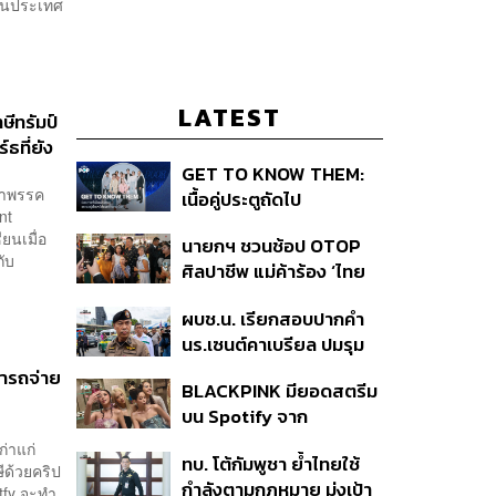
สวนประเทศ
LATEST
ษีทรัมป์
ธที่ยัง
GET TO KNOW THEM:
น้าพรรค
เนื้อคู่ประตูถัดไป
nt
ยนเมื่อ
นายกฯ ชวนช้อป OTOP
กับ
ศิลปาชีพ แม่ค้าร้อง ‘ไทย
ช่วยไทย พลัส’ สุดยอด
ผบช.น. เรียกสอบปากคำ
ถามมีต่อไหม นายกฯ ตอบ
นร.เซนต์คาเบรียล ปมรุม
‘เดี๋ยวจะพยายาม’
ทำร้ายเพื่อน-ใช้ปืนขู่ สั่ง
มารถจ่าย
BLACKPINK มียอดสตรีม
ดำเนินคดีแล้ว
บน Spotify จาก
ประเทศไทยสูงถึง 536 ล้าน
ก่าแก่
ทบ. โต้กัมพูชา ย้ำไทยใช้
ครั้ง ตลอด 10 ปีที่ผ่านมา
ด้วยคริป
กำลังตามกฎหมาย มุ่งเป้า
tfy จะทำ