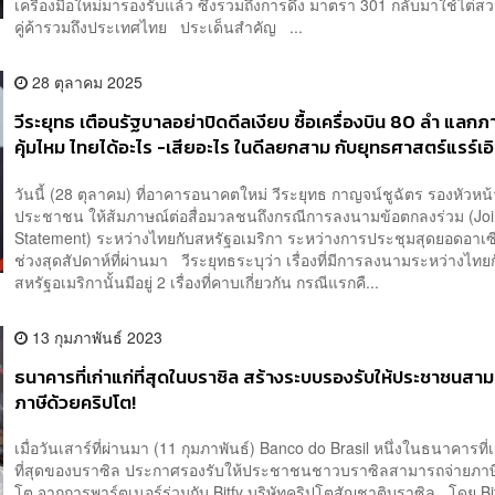
เครื่องมือใหม่มารองรับแล้ว ซึ่งรวมถึงการดึง มาตรา 301 กลับมาใช้ไต่
คู่ค้ารวมถึงประเทศไทย ประเด็นสำคัญ ...
28 ตุลาคม 2025
วีระยุทธ เตือนรัฐบาลอย่าปิดดีลเงียบ ซื้อเครื่องบิน 80 ลำ แลกภา
คุ้มไหม ไทยได้อะไร -เสียอะไร ในดีลยกสาม กับยุทธศาสตร์แรร์เอิร์
ไม่ชัด
วันนี้ (28 ตุลาคม) ที่อาคารอนาคตใหม่ วีระยุทธ กาญจน์ชูฉัตร รองหัวห
ประชาชน ให้ส้มภาษณ์ต่อสื่อมวลชนถึงกรณีการลงนามข้อตกลงร่วม (Joi
Statement) ระหว่างไทยกับสหรัฐอเมริกา ระหว่างการประชุมสุดยอดอาเซี
ช่วงสุดสัปดาห์ที่ผ่านมา วีระยุทธระบุว่า เรื่องที่มีการลงนามระหว่างไทย
สหรัฐอเมริกานั้นมีอยู่ 2 เรื่องที่คาบเกี่ยวกัน กรณีแรกคื...
13 กุมภาพันธ์ 2023
ธนาคารที่เก่าแก่ที่สุดในบราซิล สร้างระบบรองรับให้ประชาชนสา
ภาษีด้วยคริปโต!
เมื่อวันเสาร์ที่ผ่านมา (11 กุมภาพันธ์) Banco do Brasil หนึ่งในธนาคารที่เ
ที่สุดของบราซิล ประกาศรองรับให้ประชาชนชาวบราซิลสามารถจ่ายภาษี
โต จากการพาร์ตเนอร์ร่วมกับ Bitfy บริษัทคริปโตสัญชาติบราซิล โดย Bi