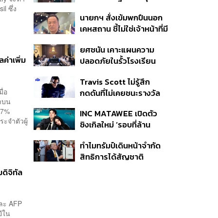
หมายทางทหาร ชี้ความเสีย
l ซึ่ง
นายกฯ สั่งเข้มพกปืนนอก
หายไทยไม่อาจลบด้วย
เคหสถาน ชี้ไม่ใช่เจ้าหน้าที่มี
ข้อมูลบิดเบือน
โทษอุกฉกรรจ์ ปืนถูกขโมย
ยศชนัน เคาะแผนความ
ก่อเหตุ เจ้าของร่วมรับผิด
ค่าเพิ่ม
ปลอดภัยในรั้วโรงเรียน
90 วัน ส่งนักสุขภาพจิต
Travis Scott ไม่รู้สึก
ดูแล-คุมเข้มคัดกรองสิ่ง
ื่อ
กดดันที่ไม่เคยชนะรางวัล
ผิดกฎหมาย
ณาบน
แกรมมี่ แม้มีชื่อเข้าชิงมา
ี่ 7%
INC MATAWEE เปิดตัว
แล้ว 10 ครั้ง
ะจำตัวผู้
ซิงเกิลใหม่ ‘รอบที่ล้าน
(Loop)’ ที่ได้ เน PERSES
ทำไมทรัมป์เดินหน้าจำกัด
มาแสดงในมิวสิกวิดีโอ
สิทธิการได้สัญชาติ
อเมริกันโดยกำเนิดอีกครั้ง
ดิจิทัล
แม้ศาลสูงสุดเคยตัดสิน
คัดค้าน
และ AFP
ยีใน