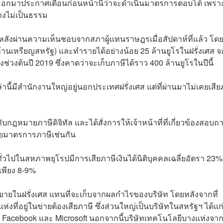
ี่ออกมาประกาศเตือนก่อนหน้านี้ว่าจะดำเนินมาตรการตอบโต้ เพรา
างไม่เป็นธรรม
 หลังผ่านความเห็นชอบจากสภาผู้แทนราษฎรเมื่อสัปดาห์ที่แล้ว โด
0 ล้านเหรียญสหรัฐ) และทำรายได้อย่างน้อย 25 ล้านยูโรในฝรั่งเศส จ
ช่วงต้นปี 2019 ซึ่งคาดว่าจะเก็บภาษีได้ราว 400 ล้านยูโรในปีนี้
านี้มีสำนักงานใหญ่อยู่นอกประเทศฝรั่งเศส แต่ที่ผ่านมาไม่เคยเสีย
บกฎหมายภาษีดิจิทัล และได้สั่งการให้เจ้าหน้าที่ที่เกี่ยวข้องสอบ
วยมาตรการภาษีเช่นกัน
่วไปในสหภาพยุโรปมีการเสียภาษีเงินได้นิติบุคคลเฉลี่ยอัตรา 23
เพียง 8-9%
ดขายในฝรั่งเศส แทนที่จะเก็บจากผลกำไรของบริษัท โดยหลังจากที่
ที่อยู่ในข่ายต้องเสียภาษี ซึ่งส่วนใหญ่เป็นบริษัทในสหรัฐฯ ได้แก
, Facebook และ Microsoft นอกจากนี้บริษัทเทคโนโลยีบางแห่งจาก