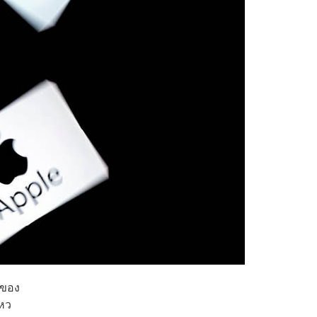
นของ
ไหว