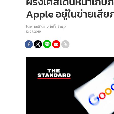
ฝรั่งเศสเดินหน้าเก็บ
Apple อยู่ในข่ายเสีย
โดย
คมปทิต คงศักดิ์ศรีสกุล
12.07.2019