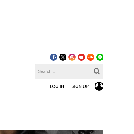
LOG IN
SIGN UP