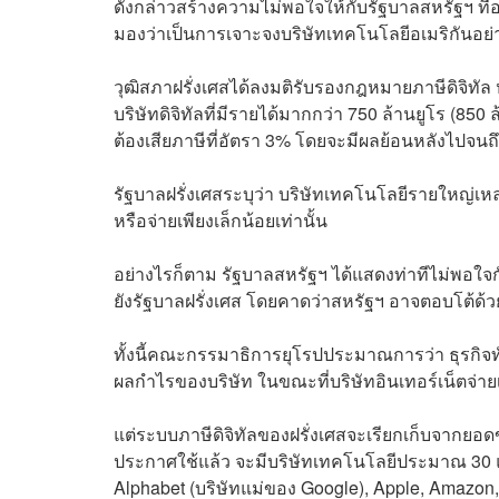
ดังกล่าวสร้างความไม่พอใจให้กับรัฐบาลสหรัฐฯ ท
มองว่าเป็นการเจาะจงบริษัทเทคโนโลยีอเมริกันอย่
วุฒิสภาฝรั่งเศสได้ลงมติรับรองกฎหมายภาษีดิจิทัล
บริษัทดิจิทัลที่มีรายได้มากกว่า 750 ล้านยูโร (85
ต้องเสียภาษีที่อัตรา 3% โดยจะมีผลย้อนหลังไปจนถึง
รัฐบาลฝรั่งเศสระบุว่า บริษัทเทคโนโลยีรายใหญ่เหล่
หรือจ่ายเพียงเล็กน้อยเท่านั้น
อย่างไรก็ตาม รัฐบาลสหรัฐฯ ได้แสดงท่าทีไม่พอใจกั
ยังรัฐบาลฝรั่งเศส โดยคาดว่าสหรัฐฯ อาจตอบโต้ด้
ทั้งนี้คณะกรรมาธิการยุโรปประมาณการว่า ธุรกิจทั
ผลกำไรของบริษัท ในขณะที่บริษัทอินเทอร์เน็ตจ่าย
แต่ระบบภาษีดิจิทัลของฝรั่งเศสจะเรียกเก็บจากยอ
ประกาศใช้แล้ว จะมีบริษัทเทคโนโลยีประมาณ 30 แห่ง
Alphabet (บริษัทแม่ของ Google), Apple, Amazon