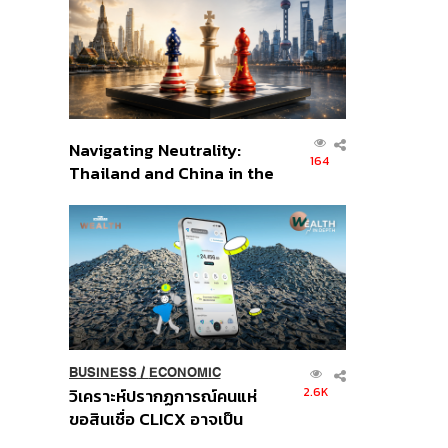
อินโดนีเซีย
Navigating Neutrality:
164
Thailand and China in the
Age of a New Global
Order
BUSINESS
/
ECONOMIC
2.6K
วิเคราะห์ปรากฏการณ์คนแห่
ขอสินเชื่อ CLICX อาจเป็น
เพียงยอดภูเขาน้ำแข็ง ของ