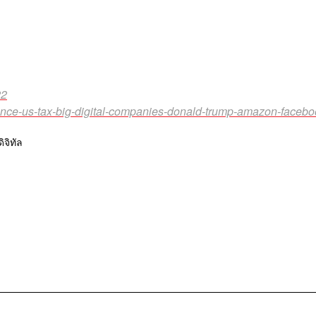
22
ance-us-tax-big-digital-companies-donald-trump-amazon-facebo
ิจิทัล