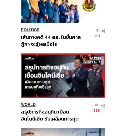
POLITICS
191
เส้นทางคดี 44 สส. ในชั้นศาล
ฎีกา จะรู้ผลเมื่อไร
WORLD
533
สรุปภารกิจอนุทิน เยือน
อินโดนีเซีย ขับเคลื่อนการทูต
เศรษฐกิจเชิงรุก ประกาศหุ้น
ส่วนยุทธศาสตร์ไทย –