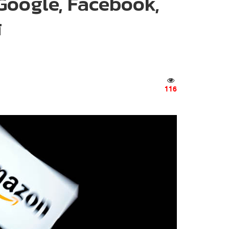
ิ Google, Facebook,
ส
116