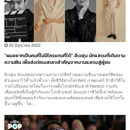
20 มิถุนายน 2022
“ผมอยากเป็นคนที่ไม่มีใครแทนที่ได้” อีเจฮุน นักแสดงที่เดินตาม
ความฝัน เพื่อส่งต่อเมสเสจสำคัญจากงานแสดงสู่ผู้ชม
อีเจฮุน นักแสดงมากความสามารถที่สร้างผลงานชิ้นมาสเตอร์พีซของ
ตัวเองเอาไว้ซ้ำแล้วซ้ำเล่า ทั้งซีรีส์ทางโทรทัศน์ ภาพยนตร์ มิวสิกวิดีโอ
รวมไปถึงบทบาทใหม่ในการก่อตั้งโปรดักชันเฮาส์ Hardcut ร่วมกับ
เพื่อนสนิทที่เป็นผู้กำกับและโปรดิวเซอร์ นั่นแปลว่าชีวิตนี้เขาพร้อมจะ
ทุ่มเทให้ทั้งหมดแล้วกับงานแสดงและผลิตคอนเทนต์ เพื่อช่วยให้โลกใบ
นี้น่าอยู่ขึ้น โด...