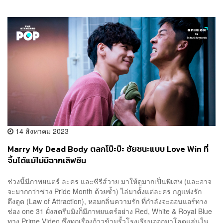
14 สิงหาคม 2023
Marry My Dead Body ตลกโบ๊ะบ๊ะ ชัยชนะแบบ Love Win ที่
จิ้นได้แม้ไม่มีฉากเลิฟซีน
ช่วงนี้มีภาพยนตร์ ละคร และซีรีส์วาย มาให้ดูมากเป็นพิเศษ (และอาจ
จะมากกว่าช่วง Pride Month ด้วยซ้ำ) ไล่มาตั้งแต่ละคร กฎแห่งรัก
ดึงดูด (Law of Attraction), หอมกลิ่นความรัก ที่กำลังจะออนแอร์ทาง
ช่อง one 31 ฝั่งสตรีมมิงก็มีภาพยนตร์อย่าง Red, White & Royal Blue
ทาง Prime Video ซึ่งทุกเรื่องก้าวข้ามรั้วโรงเรียนออกมาโลดแล่นใน