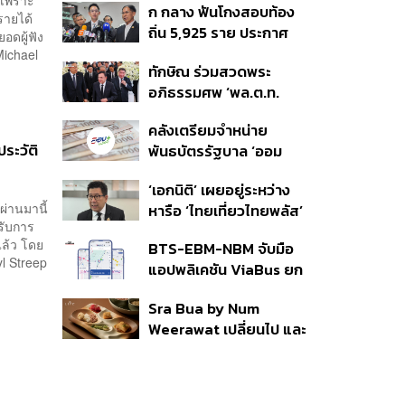
ก กลาง ฟันโกงสอบท้อง
350’ เสริมความมั่นคง
รายได้
ถิ่น 5,925 ราย ประกาศ
ชายแดน
อดผู้ฟัง
บัญชีใหม่ 7 ส.ค. ส่วน 97
Michael
ทักษิณ ร่วมสวดพระ
ราย รอ ป.ป.ช. ขีดเส้นแล้ว
อภิธรรมศพ ‘พล.ต.ท.
เสร็จ 31 ส.ค.
ผ่อน’ บิดา ‘พักตร์พิไล ทวี
คลังเตรียมจำหน่าย
สิน’ สิริอายุ 103 ปี แกนนำ
ระวัติ
พันธบัตรรัฐบาล ‘ออม
เพื่อไทย-บุคคลหลาก
พลัส’ รอบถัดไป เร็วสุด 4
วงการร่วมอาลัย
‘เอกนิติ’ เผยอยู่ระหว่าง
ก.ย.นี้ อาจเพิ่มสัดส่วนการ
ผ่านมานี้
หารือ ‘ไทยเที่ยวไทยพลัส’
ขายแบบ Small Lot First
รับการ
มีสิทธิใช้งบจากเงินกู้ 4
มากขึ้น
แล้ว โดย
BTS-EBM-NBM จับมือ
แสนล้าน มั่นใจงบต่อ ‘ไทย
yl Streep
แอปพลิเคชัน ViaBus ยก
ช่วยไทย พลัส’ เฟส 2 มี
ระดับการติดตามตำแหน่ง
เพียงพอ
Sra Bua by Num
รถไฟฟ้า 3 สายแบบเรียล
Weerawat เปลี่ยนไป และ
ไทม์
นี่คือเหตุผลที่เราควรกลับ
ไปอีกครั้ง