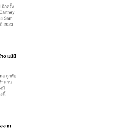
ีกครั้ง
Cartney
โดย Sam
ปี 2023
าง แม้มี
na ถูกพับ
ับตำนาน
งมี
องนี้
องจาก