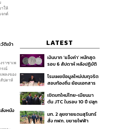
บ
มาให้
เจกต์
LATEST
ัติเข้า
เงินบาท ‘แข็งค่า’ หนักสุด
ของราชาเพ
รอบ 6 สัปดาห์ หลังปฏิบัติ
ารณ์
การแทรกแซงเยนของ
ีมเพลงของ
โรมเผยข้อมูลใหม่ปมทุจริต
สหรัฐฯ-ญี่ปุ่น Standard
นสัปดาห์
สอบท้องถิ่น ย้อนเอกสาร
Chartered เปิดเป้าสิ้นปีนี้
ประชุมปี 2567 พบชื่อ
จ่อแข็งต่อแตะ 32.50 บาท
เปิดบทใหม่ไทย-เมียนมา
อนุทิน จ่อสอบต่อเอี่ยว
ต่อดอลลาร์
ดัน JTC ในรอบ 10 ปี ปลุก
ตัดตอน ม.บูรพา หรือไม่
‘เส้นเลือดใหญ่’ ค้า
ลังหนัง
มท. 2 ลุยชายแดนสุรินทร์
ชายแดน ท่าเรือน้ำลึก
สั่ง กฟภ. ขยายไฟฟ้า
ทวาย
‘ปราสาทตาควาย–เนิน
 เพราะ