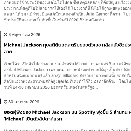
ภาพยนตร์ชีวประวัติของเธอไม่ได้ไปต่อ ซึ่งเหตุผลหลักๆ ก็คือปัญหาเรื่องง
ประมาณที่สตูดิโอไม่สามารถให้เธอได้ โปรเจกต์นี้จึงไม่ได้ถูกเผยแพร่ออก
แฟนๆ ได้ชม แม้ว่าจะมีแคสต์นักแสดงหลักเป็น Julia Garner ก็ตาม โปร
ชีวประวัติของเธอเริ่มต้นขึ้นในช่วงปี 2020 ซึ่งเธอนั่งแท่น...
8 พฤษภาคม 2026
Michael Jackson ทุบสถิติยอดสตรีมของตัวเอง หลังหนังชีวประว
ฉาย
เรียกได้ว่าเปิดตัวไปอย่างสวยงามสำหรับ Michael ภาพยนตร์ชีวประวัติ
ลงป๊อป Michael Jackson เพราะนอกจากหนังจะทำรายได้สูงเป็นประวัติก
สำหรับหนังแนวดนตรีแล้ว ล่าสุด Billboard ยังรายงานว่าตอนนี้ยอดสตร
ศิลปินเองก็พุ่งทะยานทุบสถิติสูงสุดเดิมที่เคยทำไว้ถึง 2 เท่าอีกด้วย โดยใ
วันที่ 24-30 เมษายน 2026 ยอดสตรีมเพลงในสหรัฐอ...
30 เมษายน 2026
ยอดผู้ฟังของ Michael Jackson บน Spotify พุ่งขึ้น 5 ล้านคน ห
‘Michael’ เปิดตัวสัปดาห์แรก
Michael ภาพยนตร์ชีวประวัติของราชาเพลงป๊อปสร้างตำนานใหม่อีกครั้ง