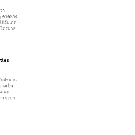
ว่า
ๆ คาดหวัง
ได้อัปเดต
ในไตรมาส
tles
ะดับตำนาน
ย่างเป็น
 4 คน
inn จะมา