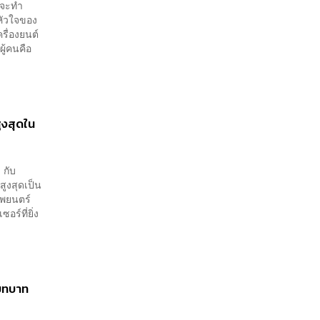
ากจะทำ
 หัวใจของ
รื่องยนต์
ู้คนคือ
ูงสุดใน
 กับ
ูงสุดเป็น
าพยนตร์
อร์ที่ยิ่ง
นบทบาท