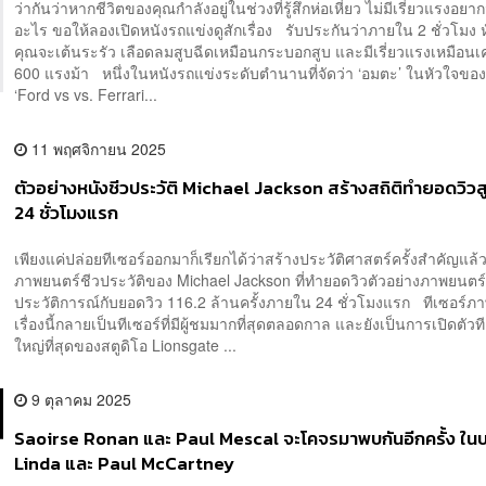
ว่ากันว่าหากชีวิตของคุณกำลังอยู่ในช่วงที่รู้สึกห่อเหี่ยว ไม่มีเรี่ยวแรงอย
อะไร ขอให้ลองเปิดหนังรถแข่งดูสักเรื่อง รับประกันว่าภายใน 2 ชั่วโมง
คุณจะเต้นระรัว เลือดลมสูบฉีดเหมือนกระบอกสูบ และมีเรี่ยวแรงเหมือนเค
600 แรงม้า หนึ่งในหนังรถแข่งระดับตำนานที่จัดว่า ‘อมตะ’ ในหัวใจของผ
‘Ford vs vs. Ferrari...
11 พฤศจิกายน 2025
ตัวอย่างหนังชีวประวัติ Michael Jackson สร้างสถิติทำยอดวิวส
24 ชั่วโมงแรก
เพียงแค่ปล่อยทีเซอร์ออกมาก็เรียกได้ว่าสร้างประวัติศาสตร์ครั้งสำคัญแล้ว
ภาพยนตร์ชีวประวัติของ Michael Jackson ที่ทำยอดวิวตัวอย่างภาพยนตร์ส
ประวัติการณ์กับยอดวิว 116.2 ล้านครั้งภายใน 24 ชั่วโมงแรก ทีเซอร์ภ
เรื่องนี้กลายเป็นทีเซอร์ที่มีผู้ชมมากที่สุดตลอดกาล และยังเป็นการเปิดตัวทีเซ
ใหญ่ที่สุดของสตูดิโอ Lionsgate ...
9 ตุลาคม 2025
Saoirse Ronan และ Paul Mescal จะโคจรมาพบกันอีกครั้ง ใ
Linda และ Paul McCartney