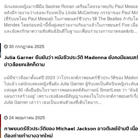
นักแสดงหญิงมากฝีมือ Saoirse Ronan เตรียมโคจรมาพบกับ Paul Mescal อ
หลังมีรายงานว่าเธอจะรับบทเป็น Linda McCartney ภรรยาของ Paul Mc
(ที่รับบทโดย Paul Mescal) ในภาพยนตร์ชีวประวัติ The Beatles กำกับ
Mendes โดยก่อนหน้านี้ทั้งคู่เคยร่วมงานกันมาแล้วในภาพยนตร์ Foe เมื่อ
และยังคงรักษาความสัมพันธ์อันดีในฐานะเพื่อนร่วมวงการมาตลอด&nb...
30 กรกฎาคม 2025
Julia Garner ยืนยันว่า หนังชีวประวัติ Madonna ยังคงมีแผนสร้
ข่าวลือยกเลิกก็ตาม
แม้มีข่าวลือมาตั้งแต่ปี 2023 ว่าโปรเจกต์ภาพยนตร์ชีวประวัติของ Madon
ไปแล้ว แต่นักแสดงหญิงชื่อดัง Julia Garner ผู้รับบทเป็นศิลปินหญิงระด
แห่งยุค 80 เพิ่งยืนยันในรายการพอดแคสต์สัมภาษณ์ SmartLess ว่า “มันยั
แผนการสร้างอยู่” เพราะเธอยังคงมีสัญญาแสดงในโปรเจกต์ภาพยนตร์เรื่
Julia Garner เล่าว่า เธอเป็นแฟนตัวยงที่เติบโตมาก...
24 พฤษภาคม 2025
ภาพยนตร์ชีวประวัติของ Michael Jackson อาจดีเลย์ข้ามปี เนื่
ต้องถ่ายทำบางฉากใหม่