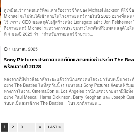
ดูเหมือนว่าภาพยนตร์ที่จะเล่าเรื่องราวชีวิตของ Michael Jackson ที่ใช้ชื่อ
Michael จะไม่ทันได้เข้าฉายในโรงภาพยนตร์ภายในปี 2025 อย่างที่แฟน
ไว้ เพราะ CEO ของสตูดิโอผู้สร้างหนัง Lionsgate อย่าง Jon Feltheimer 
ถึงภาพยนตร์ Michael ระหว่างการประชุมทางโทรศัพท์ถึงแพลนสตูดิโอ
ที่ 4 ของปี 2025 ว่า “สำหรับภาพยนตร์ชีวประว...
1 เมษายน 2025
Sony Pictures ประกาศแคสต์นักแสดงหนังชีวประวัติ The Bea
พร้อมฉายปี 2028
หลังจากที่มีข่าวลือมาสักระยะแล้วว่านักแสดงคนใดจะมารับบทเป็นวงร
อย่าง The Beatles ในที่สุดวันนี้ (1 เมษายน) Sony Pictures ก็คอนเฟิร์มอ
ทางการในงาน CinemaCon ณ Los Angeles ว่านักแสดงชายมากฝีมือทั้ง
อย่าง Paul Mescal, Harris Dickinson, Barry Keoghan และ Joseph Qu
รับบทเป็นสมาชิกวง The Beatles โปรเจกต์ภาพยน...
1
2
3
...
»
LAST »