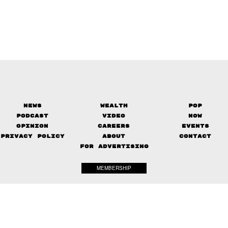
News
Wealth
Pop
Podcast
Video
Now
Opinion
Careers
Events
Privacy Policy
About
Contact
FOR ADVERTISING
MEMBERSHIP
© 2017-
The Standard. All rights reserved.