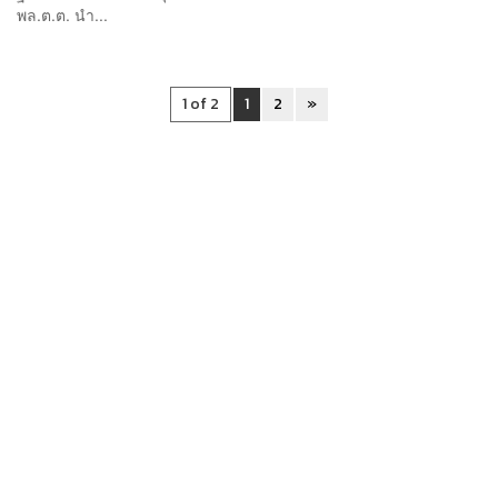
พล.ต.ต. นำ...
1 of 2
1
2
»