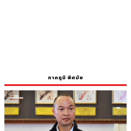
ภาคภูมิ พิศมัย