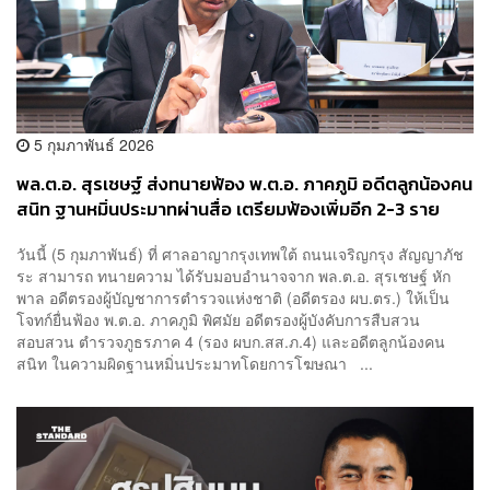
5 กุมภาพันธ์ 2026
พล.ต.อ. สุรเชษฐ์ ส่งทนายฟ้อง พ.ต.อ. ภาคภูมิ อดีตลูกน้องคน
สนิท ฐานหมิ่นประมาทผ่านสื่อ เตรียมฟ้องเพิ่มอีก 2-3 ราย
สัปดาห์หน้า
วันนี้ (5 กุมภาพันธ์) ที่ ศาลอาญากรุงเทพใต้ ถนนเจริญกรุง สัญญาภัช
ระ สามารถ ทนายความ ได้รับมอบอำนาจจาก พล.ต.อ. สุรเชษฐ์ หัก
พาล อดีตรองผู้บัญชาการตำรวจแห่งชาติ (อดีตรอง ผบ.ตร.) ให้เป็น
โจทก์ยื่นฟ้อง พ.ต.อ. ภาคภูมิ พิศมัย อดีตรองผู้บังคับการสืบสวน
สอบสวน ตำรวจภูธรภาค 4 (รอง ผบก.สส.ภ.4) และอดีตลูกน้องคน
สนิท ในความผิดฐานหมิ่นประมาทโดยการโฆษณา ...