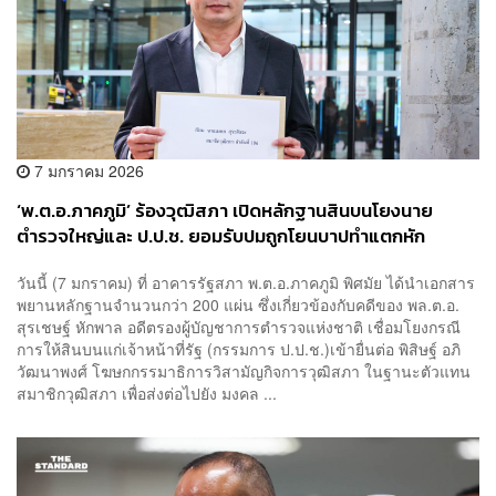
7 มกราคม 2026
‘พ.ต.อ.ภาคภูมิ’ ร้องวุฒิสภา เปิดหลักฐานสินบนโยงนาย
ตำรวจใหญ่และ ป.ป.ช. ยอมรับปมถูกโยนบาปทำแตกหัก
วันนี้ (7 มกราคม) ที่ อาคารรัฐสภา พ.ต.อ.ภาคภูมิ พิศมัย ได้นำเอกสาร
พยานหลักฐานจำนวนกว่า 200 แผ่น ซึ่งเกี่ยวข้องกับคดีของ พล.ต.อ.
สุรเชษฐ์ หักพาล อดีตรองผู้บัญชาการตำรวจแห่งชาติ เชื่อมโยงกรณี
การให้สินบนแก่เจ้าหน้าที่รัฐ (กรรมการ ป.ป.ช.)เข้ายื่นต่อ พิสิษฐ์ อภิ
วัฒนาพงศ์ โฆษกกรรมาธิการวิสามัญกิจการวุฒิสภา ในฐานะตัวแทน
สมาชิกวุฒิสภา เพื่อส่งต่อไปยัง มงคล ...