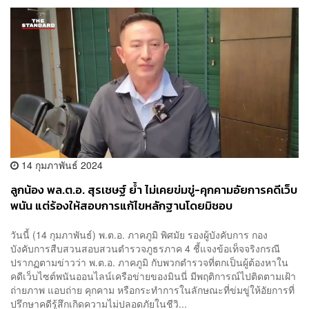
14 กุมภาพันธ์ 2024
ลูกน้อง พล.ต.อ. สุรเชษฐ์ ย้ำ ไม่เคยข่มขู่-คุกคามอัยการคดีเว็บ
พนัน แต่ร้องให้สอบการแก้ไขหลักฐานโดยมิชอบ
วันนี้ (14 กุมภาพันธ์) พ.ต.อ. ภาคภูมิ พิศมัย รองผู้บังคับการ กอง
บังคับการสืบสวนสอบสวนตำรวจภูธรภาค 4 ชี้แจงข้อเท็จจริงกรณี
ปรากฏตามข่าวว่า พ.ต.อ. ภาคภูมิ กับพวกตำรวจที่ตกเป็นผู้ต้องหาใน
คดีเว็บไซต์พนันออนไลน์เครือข่ายของมินนี่ มีพฤติการณ์ไปติดตามเฝ้า
ถ่ายภาพ แอบถ่าย คุกคาม หรือกระทำการในลักษณะที่ข่มขู่ให้อัยการที่
ปรึกษาคดีรู้สึกเกิดความไม่ปลอดภัยในชีวิ...