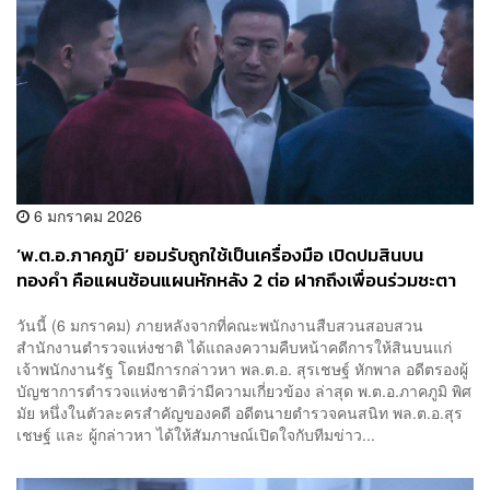
6 มกราคม 2026
‘พ.ต.อ.ภาคภูมิ’ ยอมรับถูกใช้เป็นเครื่องมือ เปิดปมสินบน
ทองคำ คือแผนซ้อนแผนหักหลัง 2 ต่อ ฝากถึงเพื่อนร่วมชะตา
กรรม “ประตูกรงเปิดแล้ว อยู่ที่ใครจะกล้าเดินออกมา”
วันนี้ (6 มกราคม) ภายหลังจากที่คณะพนักงานสืบสวนสอบสวน
สำนักงานตำรวจแห่งชาติ ได้แถลงความคืบหน้าคดีการให้สินบนแก่
เจ้าพนักงานรัฐ โดยมีการกล่าวหา พล.ต.อ. สุรเชษฐ์ หักพาล อดีตรองผู้
บัญชาการตำรวจแห่งชาติว่ามีความเกี่ยวข้อง ล่าสุด พ.ต.อ.ภาคภูมิ พิศ
มัย หนึ่งในตัวละครสำคัญของคดี อดีตนายตำรวจคนสนิท พล.ต.อ.สุร
เชษฐ์ และ ผู้กล่าวหา ได้ให้สัมภาษณ์เปิดใจกับทีมข่าว...