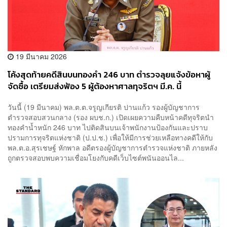
19 มีนาคม 2026
โค้งสุดท้ายคดีสินบนทองคำ 246 บาท ตำรวจลุยแจ้งข้อหาผู้
จัดซื้อ เตรียมส่งฟ้อง 5 ผู้ต้องหาศาลทุจริตฯ มี.ค. นี้
วันนี้ (19 มีนาคม) พล.ต.ต.จรูญเกียรติ ปานแก้ว รองผู้บัญชาการ
ตำรวจสอบสวนกลาง (รอง ผบช.ก.) เปิดเผยความคืบหน้าคดีทุจริตนำ
ทองคำน้ำหนัก 246 บาท ไปติดสินบนเจ้าพนักงานป้องกันและปราบ
ปรามการทุจริตแห่งชาติ (ป.ป.ช.) เพื่อให้มีการช่วยเหลือทางคดีให้กับ
พล.ต.อ.สุรเชษฐ์ หักพาล อดีตรองผู้บัญชาการตำรวจแห่งชาติ ภายหลัง
ถูกตรวจสอบพบความเชื่อมโยงกับคดีเว็บไซต์พนันออนไล...