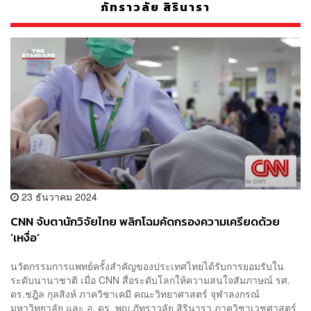
ภัทราวลัย สิรินารา
23 ธันวาคม 2024
CNN จับตานักวิจัยไทย พลิกโฉมคัดกรองความเครียดด้วย
‘เหงื่อ’
นวัตกรรมการแพทย์ครั้งสำคัญของประเทศไทยได้รับการยอมรับใน
ระดับนานาชาติ เมื่อ CNN สื่อระดับโลกให้ความสนใจสัมภาษณ์ รศ.
ดร.ชฎิล กุลสิงห์ ภาควิชาเคมี คณะวิทยาศาสตร์ จุฬาลงกรณ์
มหาวิทยาลัย และ อ. ดร. พญ.ภัทราวลัย สิรินารา ภาควิชาเวชศาสตร์