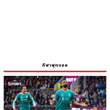
กีฬาฟุตบอล