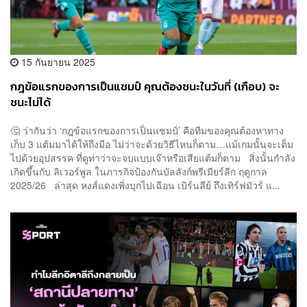
15 กันยายน 2025
กฎข้อแรกของการเป็นแชมป์ คุณต้องชนะในวันที่ (เกือบ) จะ
ชนะไม่ได้
🤔 ว่ากันว่า ‘กฎข้อแรกของการเป็นแชมป์’ คือทีมของคุณต้องหาทาง
เก็บ 3 แต้มมาได้ให้ถึงมือ ไม่ว่าจะด้วยวิธีไหนก็ตาม…แม้เกมนั้นจะเต็ม
ไปด้วยอุปสรรค ที่ดูท่าว่าจะจบแบบเจ๊าหรือเสียแต้มก็ตาม สิ่งนั้นกำลัง
เกิดขึ้นกับ ลิเวอร์พูล ในภารกิจป้องกันบัลลังก์พรีเมียร์ลีก ฤดูกาล
2025/26 ล่าสุด หงส์แดงเพิ่งบุกไปเฉือน เบิร์นลีย์ ถึงเทิร์ฟมัวร์ แ...