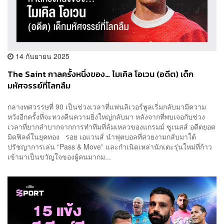
14 กันยายน 2025
The Saint กาลครั้งหนึ่งของ… ไมเคิล โอเวน (อดีต) เด็ก
มหัศจรรย์ที่โลกลืม
กลางทศวรรษที่ 90 เป็นช่วงเวลาที่แฟนลิเวอร์พูลเริ่มกลับมามีความ
หวังอีกครั้งที่จะทวงคืนความยิ่งใหญ่กลับมา หลังจากที่พบเจอกับช่วง
เวลาที่ยากลำบากจากการทำทีมที่ล้มเหลวของแกรมม์ ซูเนสส์ อดีตยอด
มิดฟิลด์ในยุคทอง รอย เอแวนส์ นำฟุตบอลที่สวยงามกลับมาใต้
ปรัชญาการเล่น “Pass & Move” และกำเนิดเหล่านักเตะรุ่นใหม่ที่ก้าว
เข้ามาเป็นขวัญใจของผู้คนมากม...