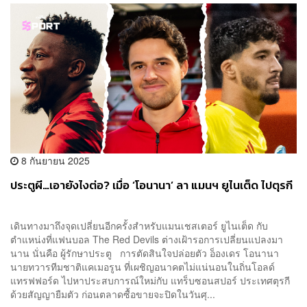
8 กันยายน 2025
ประตูผี…เอายังไงต่อ? เมื่อ ‘โอนานา’ ลา แมนฯ ยูไนเต็ด ไปตุรกี
เดินทางมาถึงจุดเปลี่ยนอีกครั้งสำหรับแมนเชสเตอร์ ยูไนเต็ด กับ
ตำแหน่งที่แฟนบอล The Red Devils ต่างเฝ้ารอการเปลี่ยนแปลงมา
นาน นั่นคือ ผู้รักษาประตู การตัดสินใจปล่อยตัว อ็องเดร โอนานา
นายทวารทีมชาติแคเมอรูน ที่เผชิญอนาคตไม่แน่นอนในถิ่นโอลด์
แทรฟฟอร์ด ไปหาประสบการณ์ใหม่กับ แทร็บซอนสปอร์ ประเทศตุรกี
ด้วยสัญญายืมตัว ก่อนตลาดซื้อขายจะปิดในวันศุ...