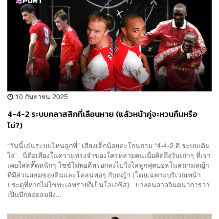
10 กันยายน 2025
4-4-2 ระบบคลาสสิกที่เลือนหาย (แล้วหน้าคู่จะหวนคืนหรือ
ไม่?)
“วันนี้เล่นระบบไหนลูกพี่” เสียงเด็กน้อยตะโกนถาม “4-4-2 ดิ ระบบเดิม
ไง” นี่คือเสียงในความทรงจำของใครหลายคนเมื่อคิดถึงวันเก่าๆ ที่เรา
เคยใส่สตั๊ดหนักๆ ไซซ์ไม่พอดีหรอกลงไปวิ่งไล่ลูกฟุตบอลในสนามหญ้า
ที่มีส่วนผสมของดินและโคลนพอๆ กับหญ้า (โดยเฉพาะบริเวณหน้า
ประตูที่หากไม่ใช่ทะเลทรายก็เป็นโอเอซิส) บางคนอาจจินตนาการว่า
เป็นปีกลอยลมฝั่ง...