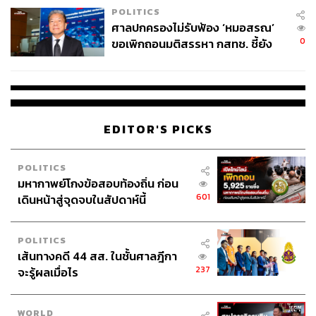
POLITICS
บทสนทนาจบลงด้วยการตกลงกันระหว่างชูการ์และคลินส์มัน
ศาลปกครองไม่รับฟ้อง ‘หมอสรณ’
น์ ส่วนเรื่องการเจรจากับโมนาโกในเรื่องค่าตัวไม่ใช่ปัญหา
0
ขอเพิกถอนมติสรรหา กสทช. ชี้ยัง
ใหญ่ สิ่งที่สเปอร์สต้องจ่ายคือเงิน 2 ล้านปอนด์ที่ไม่ได้น้อยแต่
ไม่ใช่ผู้เดือดร้อนเสียหาย
ก็ไม่ถึงกับมากมายในยุคสมัยนั้น (สถิติค่าตัวของอังกฤษใน
ตอนนั้นเป็นของคริส ซัตตัน 5 ล้านปอนด์จากนอริชไปแบ
ล็คเบิร์น โรเวอร์ส)
EDITOR'S PICKS
ก่อนที่คลินส์มันน์จะเดินทางมาเปิดตัวกับสเปอร์สที่ไวท์ ฮาร์ท
เลน และกลายเป็นข่าวช็อกวงการ โดยเฉพาะแฟนทีมไก่เดือย
POLITICS
ทองที่แทบไม่อยากเชื่อสายตาว่าทีมของเขาจะได้ซูเปอร์ส
มหากาพย์โกงข้อสอบท้องถิ่น ก่อน
ตาร์ระดับนี้เข้ามาจริงๆ
601
เดินหน้าสู่จุดจบในสัปดาห์นี้
สิ่งที่เกิดขึ้นตามมา? บางทีเราอาจจะเรียกได้ว่าเป็น
‘ปรากฏการณ์’
POLITICS
เส้นทางคดี 44 สส. ในชั้นศาลฎีกา
237
จะรู้ผลเมื่อไร
WORLD