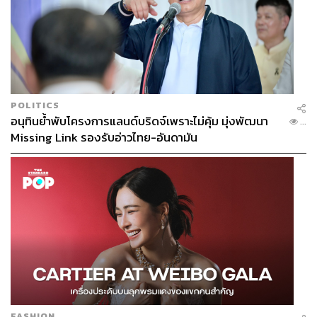
ให้แฟนๆ สเปอร์สให้การต้อนรับเขาเข้าสู่ประตูหัวใจอย่าง
รวดเร็ว แต่มากกว่านั้นคือแฟนทีมอื่น (อาจจะยกเว้น
อาร์เซนอล) เองก็พลอยตื่นเต้นไปกับเขาด้วย
เพราะอย่างที่บอกคลินส์มันน์เป็นนักเตะในระดับโลก และใน
ยุคสมัยนั้นฟุตบอลอังกฤษไม่ได้มีผู้เล่นใน ‘คลาส’ ระดับนี้
มากมายนัก
POLITICS
อนุทินย้ำพับโครงการแลนด์บริดจ์เพราะไม่คุ้ม มุ่งพัฒนา
...
Missing Link รองรับอ่าวไทย-อันดามัน
การได้ดู คลินส์มันน์ เล่น จึงเป็นหนึ่งในความสุขของแฟนบอล
ยุคสมัยดังกล่าว เป็นนักฟุตบอลที่คู่ควรต่อการตีตั๋วเข้าไปชม
เกมในสนามหรือนั่งถ่างตารอชมฟอร์มการเล่นจากการ
ถ่ายทอดสดทุกครั้งที่มีโอกาส
จุดเด่นของคลินส์มันน์คือเซนส์ในการทำประตูที่อยู่ในระดับ
สุดยอดของโลก เขาทำประตูได้ทุกรูปแบบอย่างแท้จริง มีจมูก
ที่ไวต่อการล่าตาข่าย จนได้รับการตั้งสมญาจากผู้อาวุโส
วงการข่าวลูกหนังไทยว่า ‘ฉลามขาว’ ที่หากได้กลิ่นคาวเลือด
ก็พร้อมตะครุบเหยื่อทันที
FASHION