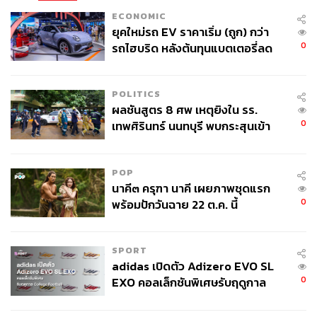
กับการเล่นในทีมโมนาโก ภายใต้การนำของอาร์แซน เวน
ECONOMIC
เกอร์ โดยที่ตัวเขาเองก็ต้องการนักเตะดังๆ สักคนมาเพื่อ
ยุคใหม่รถ EV ราคาเริ่ม (ถูก) กว่า
กระตุ้นทีมที่ประสบปัญหาผลงานเลวร้ายของสเปอร์ส
0
รถไฮบริด หลังต้นทุนแบตเตอรี่ลด
ลง - จีนแห่บุกตลาดเกิดใหม่
ชูการ์ ซึ่งได้เบอร์โทรศัพท์ส่วนตัวสตาร์อินทรีเหล็กมาจาก
POLITICS
ใครสักคน กดโทรออกหาคลินส์มันน์ด้วยตัวเอง
ผลชันสูตร 8 ศพ เหตุยิงใน รร.
0
เทพศิรินทร์ นนทบุรี พบกระสุนเข้า
“เรือของผมจอดอยู่ที่ท่าพอดี คุณพอจะมีเวลามาเจอกันสัก
จุดสำคัญ ‘ศีรษะ-หน้าอก’ ครูถูกยิง
หน่อยไหม?”
4 นัด จากระยะไกล
POP
ด้วยความประหลาดใจ แต่ก็อยู่ไม่ไกลกัน เพราะอะพาร์ตเมน
นาคี๓ ครุฑา นาคี เผยภาพชุดแรก
ต์ของคลินส์มันน์ อยู่ในระยะเดินไปถึงท่าเรือแบบไม่ทัน
0
พร้อมปักวันฉาย 22 ต.ค. นี้
เหนื่อย ก่อนที่ชูการ์จะสั่งให้คนเรือชง ‘คาปูชิโน’ ให้กับสตาร์
นักเตะ แล้วทั้งสองก็เปิดบทสนทนาประสาคนทุกข์
SPORT
adidas เปิดตัว Adizero EVO SL
อย่างที่บอกคนหนึ่งไม่มีความสุขกับทีม อีกคนก็มองหาใคร
0
EXO คอลเล็กชันพิเศษรับฤดูกาล
สักคนที่ดังพอ และอังกฤษก็เป็นประเทศที่คิลนส์มันน์ไม่เคยไป
College Football
มันเลยทำให้ทุกอย่างดูราบรื่นไปหมด