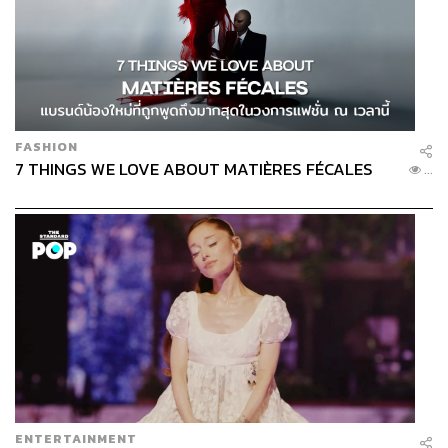
FASHION
7 THINGS WE LOVE ABOUT MATIÈRES FÉCALES
...
การจากไปของคลินส์มันน์ในวันนั้นสร้างความเสียใจให้กับ
แฟนสเปอร์สอย่างมาก แต่ไม่มีใครโกรธหรือเกลียดขนาดนั้น
ในทางตรงกันข้ามความผูกพันที่เกิดขึ้นระหว่างกันยังคงอยู่
มันถูกเก็บซ่อนไว้อยู่ลึกๆ ระหว่างใจเสมอ
ENTERTAINMENT
คลินส์มันน์ทำได้อย่างที่เขาต้องการจริง เขาได้แชมป์บุนเดสลี