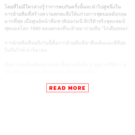
โดยที่ไม่มีใครล่วงรู้ว่าการพบกันครั้งนั้นจะนำไปสู่หนึ่งใน
การย้ายทีมที่สร้างความตกตะลึงให้แก่วงการฟุตบอลอังกฤษ
มากที่สุด เมื่อศูนย์หน้าทีมชาติเยอรมนี ดีกรีตัวจริงชุดแชมป์
ฟุตบอลโลก 1990 ตอบตกลงที่จะย้ายมาร่วมทีม ‘ไก่เดือยทอง’
การย้ายทีมที่จนถึงวันนี้คือการย้ายทีมที่น่าตื่นเต้นและดีที่สุด
ในถิ่นไวท์ ฮาร์ท เลน
ที่แม้ว่าจะเป็นเพียงช่วงเวลาสั้นๆ แต่ก็เป็น 2 ฤดูกาลที่มีความ
หมายในความทรงจำของแฟนสเปอร์สทั่วโลก
ในโลกยุคปัจจุบันที่แทบไม่เหลือสิ่งที่เรียกว่า ‘ความลับ’ ใน
READ MORE
การเจรจาซื้อขายย้ายทีม จากการที่มีนักข่าวจำนวนมากเดิน
ตามกระแสการรายงานตลอดทุกย่างก้าว การย้ายทีมสุดช็อก
ของเจอร์เกน คลินส์มันน์ ในฤดูร้อนของปี 1994 อาจเป็นเรื่อง
ที่อยู่เหนือจินตนาการได้เลย
เวลานั้นโลกยังเป็นแบบ ‘แอนะล็อก’ การติดต่อที่เร็วที่สุดคือ