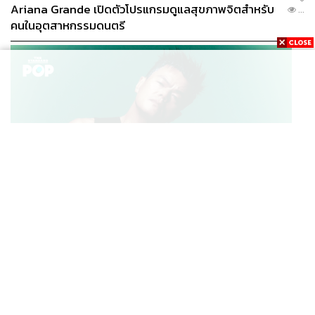
Ariana Grande เปิดตัวโปรแกรมดูแลสุขภาพจิตสำหรับ
...
กากับบาเยิร์น มิวนิค ยังคงเป็นกำลังสำคัญของทีมชาติ
คนในอุตสาหกรรมดนตรี
เยอรมนีในฟุตบอลยูโร 1996 แต่ชีวิตของเขาดูเหมือนจะไม่
พบความสุขในแบบเดิมอีกเลย
ในปี 1997 เขาตอบรับข้อเสนอจากซามพ์โดเรียที่ทำให้ได้
กลับไปเล่นในเซเรีย อา อีกครั้ง แต่ไม่มีความสุขที่นั่น และ
สถานการณ์นั้นนำไปสู่การย้ายทีมที่ไม่มีใครคาดคิดอีกครั้ง
ฤดูหนาวของปี 1997 ในช่วงเวลาที่สเปอร์สกำลังวิกฤติต้อง
ดิ้นรนในโซนท้ายตาราง คลินส์มันน์กลับมาที่ไวท์ ฮาร์ท เลน
อีกครั้งเพื่อ ‘ปิดจ็อบ’ ของเขาในแบบที่ไม่มีใครอยากเชื่อ
K-POP
อย่างแรกคือไม่อยากเชื่อว่าคลินส์มันน์จะกลับมา
JYP จ่ายเงินกว่า 46 ล้านบาทต่อปี สำหรับการทำโรงอาหา
...
รออร์แกนิกในบริษัท
อย่างต่อมาคือไม่อยากเชื่อว่าในวัยโรยราเขาจะยังคงทำได้
ยอดเยี่ยมเหมือนเดิมอีก
จริงอยู่ที่ผลงานของตัวเขาเองกับสเปอร์ส อาจจะไม่ได้ร้อน