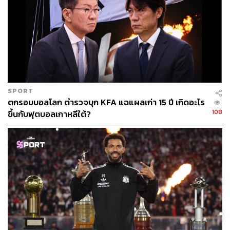
ต้นๆ ของโลก ที่ถ้าจะเทียบกับนักเตะในเวลานี้อาจจะเป็นแนว
โรเบิร์ต เลวานดอฟสกี หรือ แฮร์รี เคน แต่เหนือขึ้นไปกว่านั้น
อีก
เพราะคลินส์มันน์ มีดีกรีแชมป์โลกที่ได้กับทีมชาติเยอรมัน
ตะวันตกในฟุตบอลโลก 1990 ด้วย และในฟุตบอลโลก 1994
ที่สหรัฐอเมริกา แม้ว่าเยอรมนี (รวมชาติแล้ว) จะป้องกัน
แชมป์ไม่ได้หลังพ่ายสุดช็อกต่อบัลแกเรียในรอบ 8 ทีมสุดท้าย
SPORT
ตกรอบบอลโลก ตำรวจบุก KFA แฉแผลเก่า 15 ปี เกิดอะไร
แต่เขาก็ทำได้ถึง 5 ประตูในฟุตบอลโลก
108
ขึ้นกับฟุตบอลเกาหลีใต้?
เรียกได้ว่าเป็น ‘ศูนย์หน้าในฝัน’ ของแฟนฟุตบอลทั่วโลกเลย