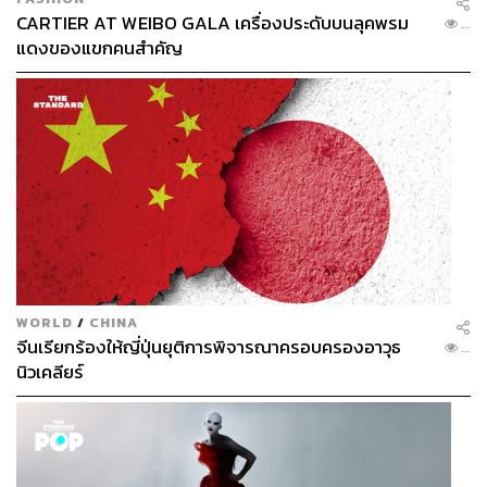
ในฤดูกาลนั้น (1994/95) เขาทำประตูได้มากถึง 30 ลูกจาก
CARTIER AT WEIBO GALA เครื่องประดับบนลุคพรม
...
การลงสนามทั้งหมด 50 นัด ก่อนจะคว้ารางวัลนักฟุตบอลยอด
แดงของแขกคนสำคัญ
เยี่ยมประจำปีของสมาคมนักฟุตบอลอาชีพ PFA ซึ่งสำหรับ
เจ้าตัวบอกว่านี่คือฤดูกาลที่ดีที่สุดในชีวิตการเป็นนักฟุตบอล
ของเขา
ฟุตบอลอังกฤษเองก็เริ่มเปลี่ยนแปลง นักเตะซูเปอร์สตาร์ โดย
เฉพาะจากเซเรีย อา เริ่มสนใจอยากย้ายมามากขึ้น (หลังมีกฎ
บอสแมนที่ทำให้การย้ายทีมเป็นไปอย่างอิสระสำหรับนักเตะที่
มีสัญชาติยุโรป) เรียกได้ว่าคลินส์มันน์เป็นผู้จุดกระแสก็ว่าได้
แต่ถึงทุกอย่างมันจะดีแค่ไหน เมื่อจบฤดูกาล คลินส์มันน์ ก็
WORLD
/
CHINA
ตัดสินใจอำลาสเปอร์ส เพื่อกลับไปบ้านเกิดกับบาเยิร์น มิวนิ
จีนเรียกร้องให้ญี่ปุ่นยุติการพิจารณาครอบครองอาวุธ
...
คด้วยเหตุผลเดียว
นิวเคลียร์
เขาเริ่มอายุมากและอยากจะประสบความสำเร็จ คว้าแชมป์
เป็นเกียรติยศติดตัวให้ได้อีกครั้งก่อนจะไม่มีโอกาสอีก