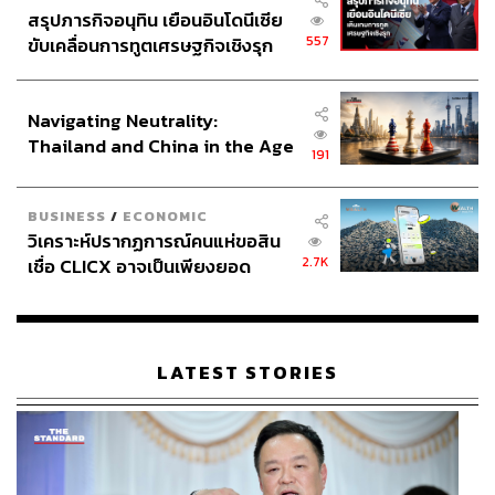
สรุปภารกิจอนุทิน เยือนอินโดนีเซีย
557
ขับเคลื่อนการทูตเศรษฐกิจเชิงรุก
ประกาศหุ้นส่วนยุทธศาสตร์ไทย –
อินโดนีเซีย
Navigating Neutrality:
Thailand and China in the Age
191
of a New Global Order
BUSINESS
/
ECONOMIC
วิเคราะห์ปรากฏการณ์คนแห่ขอสิน
ด้วยความเป็นผู้เล่นระดับ ‘เวิลด์คลาส’ ของจริง เคยอยู่กับ
2.7K
เชื่อ CLICX อาจเป็นเพียงยอด
สโมสรใหญ่อย่างอินเตอร์ มิลาน ในช่วงที่เซเรีย อา เป็นลีกที่
ภูเขาน้ำแข็ง ของปัญหาหนี้ครัว
หินที่สุดของโลกมาแล้ว ทำให้แม้จะอยู่กับทีมที่เคยลำบากอ
เรือนไทยที่ถูกซุกไว้
ย่างสเปอร์ส แต่คลินส์มันน์ก็สร้างผลงานที่ยอดเยี่ยมได้อย่าง
รวดเร็วในฤดูกาลแรก
LATEST STORIES
จากจุดเริ่มต้นด้วยการโหม่งทำประตูแรก และฉลองประตูด้วย
ท่า ‘พุ่ง’ (Dive) ซึ่งมีที่มาจากคำล้อเลียนว่าเขาเป็นนักเตะจอม
พุ่งในกรอบเขตโทษ (แน่นอนว่าเจ้าตัวไม่ชอบเอาเสียเลย!) ทำ