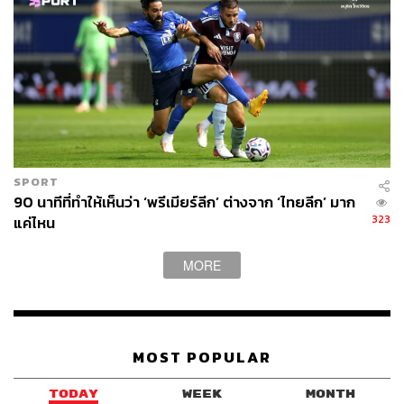
ได้เป็นทีมเบอร์ท็อปของวงการฟุตบอลอังกฤษในเวลานั้น
อย่าง แมนเชสเตอร์ ยูไนเต็ด, แบล็คเบิร์น โรเวอร์ส หรือ
ลิเวอร์พูล
แต่เป็นสเปอร์ส ทีมที่กำลังย่ำแย่กระเสือกกระสนอย่างหนักใน
ฤดูกาลก่อนหน้า (1993/94) และตรงนี้เองที่ทำให้เรื่องนี้เข้า
ขั้น ‘คลาสสิก’ กับการที่สโมสรที่กำลังย่ำแย่อย่างสเปอร์ส
สามารถดึงตัวศูนย์หน้าเบอร์ต้นของโลกมาได้แบบสุดเหลือ
เชื่อ
SPORT
90 นาทีที่ทำให้เห็นว่า ‘พรีเมียร์ลีก’ ต่างจาก ‘ไทยลีก’ มาก
323
แค่ไหน
เรื่องราวทั้งหมดเกิดขึ้นจากสายโทรศัพท์สายหนึ่ง เรือยอชต์
ของชูการ์ กับกาแฟอีกหนึ่งแก้ว
MORE
ในฤดูร้อนของปี 1994 ที่ท่าเรือในเมืองมอนติคาร์โล เรือ
ยอชต์ของ อลัน ชูการ์ จอดเทียบท่าอยู่อย่างเงียบๆ
การเดินทางไปครั้งนั้นของเขาเป็นเพราะจับ ‘สัญญาณ’ บาง
MOST POPULAR
อย่างได้ว่ามีโอกาสที่เขาจะได้ตัวศูนย์หน้าซูเปอร์สตาร์อย่างค
ลินส์มันน์มาร่วมทีม เพราะกองหน้าเยอรมันเริ่มไม่มีความสุข
TODAY
WEEK
MONTH