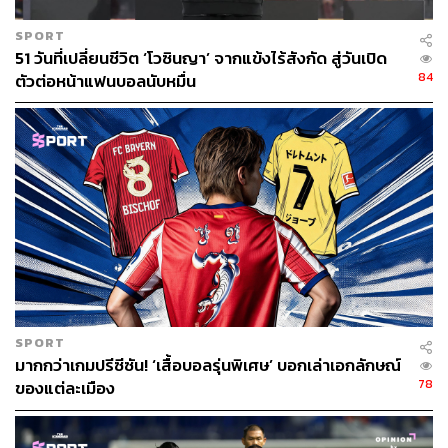
SPORT
51 วันที่เปลี่ยนชีวิต ‘โวซินญา’ จากแข้งไร้สังกัด สู่วันเปิด
84
ตัวต่อหน้าแฟนบอลนับหมื่น
SPORT
มากกว่าเกมปรีซีซัน! ‘เสื้อบอลรุ่นพิเศษ’ บอกเล่าเอกลักษณ์
78
ของแต่ละเมือง
การที่นักฟุตบอลดีกรีระดับนี้ย้ายทีมจึงเป็นเรื่องใหญ่เสมอ
และมันยิ่งใหญ่ไปกว่านั้นอีกเพราะทีมที่เขาเลือกย้ายทีมมาไม่