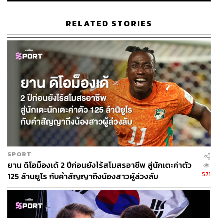
RELATED STORIES
ความไวตามธรรมชาติของการรายงานข่าวแบบแอนะล็อก
นี่เองที่ทำให้แฟนทีมสเปอร์สแทบไม่อยากเชื่อสายตา
เมื่อมีภาพของเจอร์เกน คลินส์มันน์ ใส่เสื้อสีขาวของดอกลิลลี
(Lillywhite) อันเป็นสีเสื้อประจำสโมสรของพวกเขา พร้อมกับ
ผ้าพันคอสีกรมท่า
ข้างกายของเขาคือ อลัน ชูการ์ นักธุรกิจที่เป็นประธาน
สโมสรในเวลานั้น
“เจอร์เกน คลินส์มันน์​ เปิดตัวในฐานะนักเตะคนใหม่ของท็อต
SPORT
แนม ฮอตสเปอร์ ด้วยจำนวนเงินค่าตัวการย้ายทีม 2 ล้าน
ยาน ดิโอม็องเด้ 2 ปีก่อนยังไร้สโมสรอาชีพ สู่นักเตะค่าตัว
571
ปอนด์จากสโมสรโมนาโก”
125 ล้านยูโร กับคำสัญญาถึงน้องสาวผู้ล่วงลับ
ถ้าจะให้เปรียบเทียบความโด่งดังของคลินส์มันน์ในเวลานั้น
ต้องบอกว่าเขาเป็นหนึ่งในนักฟุตบอลระดับซูเปอร์สตาร์เบอร์