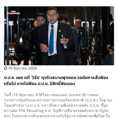
15 มิถุนายน 2020
ป.ป.ช. เผย คดี ‘วิรัช’ ทุจริตสนามฟุตซอล รออัยการสั่งฟ้อง
หรือไม่ หากไม่ฟ้อง ป.ป.ช. มีสิทธิ์ฟ้องเอง
วันนี้ (15 มิถุนายน) นิวัติไชย เกษมมงคล รองเลขาธิการคณะ
กรรมการป้องกันและปราบปรามการทุจริตแห่งชาติ (ป.ป.ช.) ในฐานะ
โฆษกสำนักงาน ป.ป.ช. กล่าวถึงความคืบหน้าภายหลัง ป.ป.ช. ชี้มูล
ความผิด วิรัช รัตนเศรษฐ ส.ส. บัญชีรายชื่อ พรรคพลังประชารัฐกับ
พวก ในขณะดำรงตำแหน่งประธานวิปรัฐบาล สมัยพรรคเพื่อไทย ใน