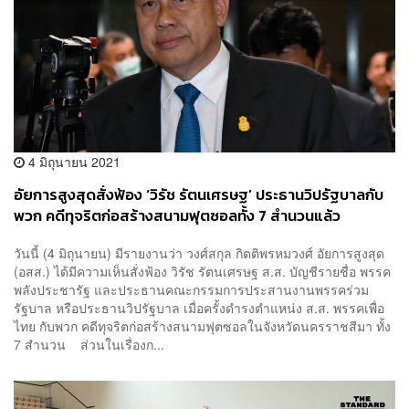
4 มิถุนายน 2021
อัยการสูงสุดสั่งฟ้อง ‘วิรัช รัตนเศรษฐ’ ประธานวิปรัฐบาลกับ
พวก คดีทุจริตก่อสร้างสนามฟุตซอลทั้ง 7 สำนวนแล้ว
วันนี้ (4 มิถุนายน) มีรายงานว่า วงศ์สกุล กิตติพรหมวงศ์ อัยการสูงสุด
(อสส.) ได้มีความเห็นสั่งฟ้อง วิรัช รัตนเศรษฐ ส.ส. บัญชีรายชื่อ พรรค
พลังประชารัฐ และประธานคณะกรรมการประสานงานพรรคร่วม
รัฐบาล หรือประธานวิปรัฐบาล เมื่อครั้งดำรงตำแหน่ง ส.ส. พรรคเพื่อ
ไทย กับพวก คดีทุจริตก่อสร้างสนามฟุตซอลในจังหวัดนครราชสีมา ทั้ง
7 สำนวน ส่วนในเรื่องก...