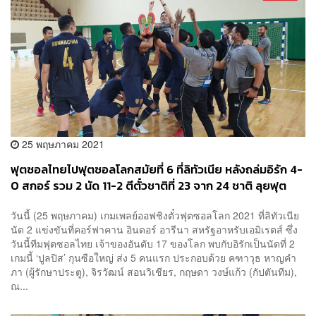
25 พฤษภาคม 2021
ฟุตซอลไทยไปฟุตซอลโลกสมัยที่ 6 ที่ลิทัวเนีย หลังถล่มอิรัก 4-
0 สกอร์ รวม 2 นัด 11-2 ตีตั๋วชาติที่ 23 จาก 24 ชาติ ลุยฟุต
ซอลโลก 2021
วันนี้ (25 พฤษภาคม) เกมเพลย์ออฟชิงตั๋วฟุตซอลโลก 2021 ที่ลิทัวเนีย
นัด 2 แข่งขันที่คอร์ฟาคาน อินดอร์ อารีนา สหรัฐอาหรับเอมิเรตส์ ซึ่ง
วันนี้ทีมฟุตซอลไทย เจ้าของอันดับ 17 ของโลก พบกับอิรักเป็นนัดที่ 2
เกมนี้ ‘ปูลปิส’ กุนซือใหญ่ ส่ง 5 คนแรก ประกอบด้วย คฑาวุธ หาญคํา
ภา (ผู้รักษาประตู), จิรวัฒน์ สอนวิเชียร, กฤษดา วงษ์แก้ว (กัปตันทีม),
ณ...