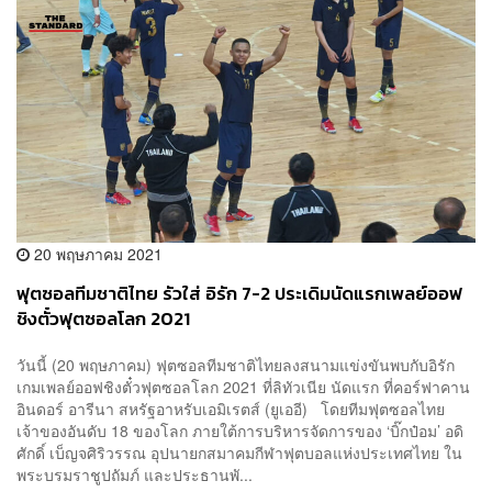
20 พฤษภาคม 2021
ฟุตซอลทีมชาติไทย รัวใส่ อิรัก 7-2 ประเดิมนัดแรกเพลย์ออฟ
ชิงตั๋วฟุตซอลโลก 2021
วันนี้ (20 พฤษภาคม) ฟุตซอลทีมชาติไทยลงสนามแข่งขันพบกับอิรัก
เกมเพลย์ออฟชิงตั๋วฟุตซอลโลก 2021 ที่ลิทัวเนีย นัดแรก ที่คอร์ฟาคาน
อินดอร์ อารีนา สหรัฐอาหรับเอมิเรตส์ (ยูเออี) โดยทีมฟุตซอลไทย
เจ้าของอันดับ 18 ของโลก ภายใต้การบริหารจัดการของ ‘บิ๊กป๋อม’ อดิ
ศักดิ์ เบ็ญจศิริวรรณ อุปนายกสมาคมกีฬาฟุตบอลแห่งประเทศไทย ใน
พระบรมราชูปถัมภ์ และประธานพั...