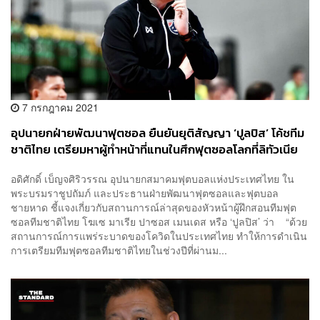
7 กรกฎาคม 2021
อุปนายกฝ่ายพัฒนาฟุตซอล ยืนยันยุติสัญญา ‘ปูลปิส’ โค้ชทีม
ชาติไทย เตรียมหาผู้ทำหน้าที่แทนในศึกฟุตซอลโลกที่ลิทัวเนีย
อดิศักดิ์ เบ็ญจศิริวรรณ อุปนายกสมาคมฟุตบอลแห่งประเทศไทย ใน
พระบรมราชูปถัมภ์ และประธานฝ่ายพัฒนาฟุตซอลและฟุตบอล
ชายหาด ชี้แจงเกี่ยวกับสถานการณ์ล่าสุดของหัวหน้าผู้ฝึกสอนทีมฟุต
ซอลทีมชาติไทย โฆเซ มาเรีย ปาซอส เมนเดส หรือ ‘ปูลปิส’ ว่า “ด้วย
สถานการณ์การแพร่ระบาดของโควิดในประเทศไทย ทำให้การดำเนิน
การเตรียมทีมฟุตซอลทีมชาติไทยในช่วงปีที่ผ่านม...