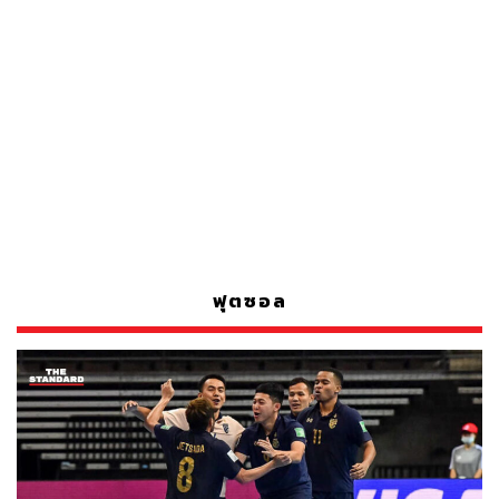
ฟุตซอล