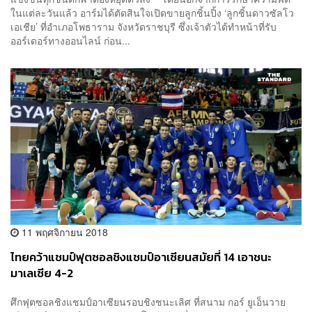
ในแต่ละวันแล้ว อาร์มได้ตัดสินใจเปิดขายลูกชิ้นปิ้ง ‘ลูกชิ้นดาวซัลโว
เอเชีย’ ที่อำเภอโพธาราม จังหวัดราชบุรี ซึ่งเจ้าตัวได้ทำหน้าที่รับ
ออร์เดอร์ทางออนไลน์ ก่อน...
11 พฤศจิกายน 2018
ไทยคว้าแชมป์ฟุตซอลชิงแชมป์อาเซียนสมัยที่ 14 เอาชนะ
มาเลเซีย 4-2
ศึกฟุตซอลชิงแชมป์อาเซียนรอบชิงชนะเลิศ ที่สนาม กอร์ ยูเอ็นวาย