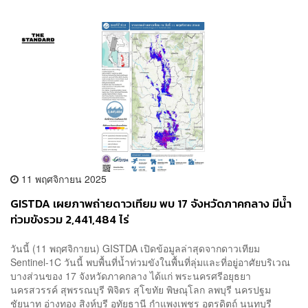
11 พฤศจิกายน 2025
​GISTDA เผยภาพถ่ายดาวเทียม พบ 17 จังหวัดภาคกลาง มีน้ำ
ท่วมขังรวม 2,441,484 ไร่
วันนี้ (11 พฤศจิกายน) GISTDA เปิดข้อมูลล่าสุดจากดาวเทียม
Sentinel-1C วันนี้ พบพื้นที่น้ำท่วมขังในพื้นที่ลุ่มและที่อยู่อาศัยบริเวณ
บางส่วนของ 17 จังหวัดภาคกลาง ได้แก่ พระนครศรีอยุธยา
นครสวรรค์ สุพรรณบุรี พิจิตร สุโขทัย พิษณุโลก ลพบุรี นครปฐม
ชัยนาท อ่างทอง สิงห์บุรี อุทัยธานี กำแพงเพชร อุตรดิตถ์ นนทบุรี