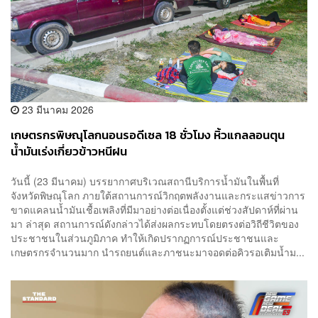
23 มีนาคม 2026
เกษตรกรพิษณุโลกนอนรอดีเซล 18 ชั่วโมง หิ้วแกลลอนตุน
น้ำมันเร่งเกี่ยวข้าวหนีฝน
วันนี้ (23 มีนาคม) บรรยากาศบริเวณสถานีบริการน้ำมันในพื้นที่
จังหวัดพิษณุโลก ภายใต้สถานการณ์วิกฤตพลังงานและกระแสข่าวการ
ขาดแคลนน้ำมันเชื้อเพลิงที่มีมาอย่างต่อเนื่องตั้งแต่ช่วงสัปดาห์ที่ผ่าน
มา ล่าสุด สถานการณ์ดังกล่าวได้ส่งผลกระทบโดยตรงต่อวิถีชีวิตของ
ประชาชนในส่วนภูมิภาค ทำให้เกิดปรากฏการณ์ประชาชนและ
เกษตรกรจำนวนมาก นำรถยนต์และภาชนะมาจอดต่อคิวรอเติมน้ำม...