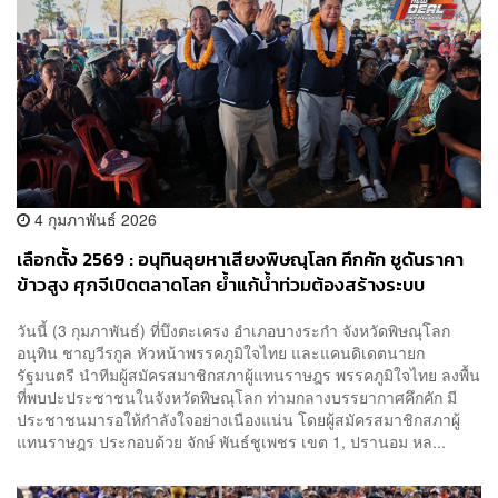
4 กุมภาพันธ์ 2026
เลือกตั้ง 2569 : อนุทินลุยหาเสียงพิษณุโลก คึกคัก ชูดันราคา
ข้าวสูง ศุภจีเปิดตลาดโลก ย้ำแก้น้ำท่วมต้องสร้างระบบ
วันนี้ (3 กุมภาพันธ์) ที่บึงตะเครง อำเภอบางระกำ จังหวัดพิษณุโลก
อนุทิน ชาญวีรกูล หัวหน้าพรรคภูมิใจไทย และแคนดิเดตนายก
รัฐมนตรี นำทีมผู้สมัครสมาชิกสภาผู้แทนราษฎร พรรคภูมิใจไทย ลงพื้น
ที่พบปะประชาชนในจังหวัดพิษณุโลก ท่ามกลางบรรยากาศคึกคัก มี
ประชาชนมารอให้กำลังใจอย่างเนืองแน่น โดยผู้สมัครสมาชิกสภาผู้
แทนราษฎร ประกอบด้วย จักษ์ พันธ์ชูเพชร เขต 1, ปรานอม หล...