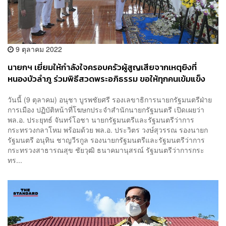
9 ตุลาคม 2022
นายกฯ เยี่ยมให้กำลังใจครอบครัวผู้สูญเสียจากเหตุยิงที่
หนองบัวลำภู ร่วมพิธีสวดพระอภิธรรม ขอให้ทุกคนเข้มแข็ง
รัฐบาลดูแลเต็มที่
วันนี้ (9 ตุลาคม) อนุชา บูรพชัยศรี รองเลขาธิการนายกรัฐมนตรีฝ่าย
การเมือง ปฏิบัติหน้าที่โฆษกประจำสำนักนายกรัฐมนตรี เปิดเผยว่า
พล.อ. ประยุทธ์ จันทร์โอชา นายกรัฐมนตรีและรัฐมนตรีว่าการ
กระทรวงกลาโหม พร้อมด้วย พล.อ. ประวิตร วงษ์สุวรรณ รองนายก
รัฐมนตรี อนุทิน ชาญวีรกูล รองนายกรัฐมนตรีและรัฐมนตรีว่าการ
กระทรวงสาธารณสุข ชัยวุฒิ ธนาคมานุสรณ์ รัฐมนตรีว่าการกระ
ทร...