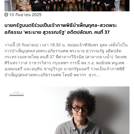
10 กันยายน 2025
นายกรัฐมนตรีร่วมเป็นเจ้าภาพพิธีบำเพ็ญกุศล-สวดพระ
อภิธรรม ‘พระนาย สุวรรณรัฐ’ อดีตปลัดมท. คนที่ 37
วานนี้ (9 กันยายน) เวลา 18.30 น. หม่อมเจ้าฑิฆัมพร ยุคล เสด็จไปใน
การบำเพ็ญกุศลสวดพระอภิธรรมศพ พระนาย สุวรรณรัฐ อดีตปลัด
กระทรวงมหาดไทย คนที่ 37 ที่ศาลากวีนิรมิต (ศาลากลางน้ำ) วัดเทพ
ศิรินทราวาส ราชวรวิหาร กรุงเทพฯ การนี้ พล.ร.อ. พงษ์เทพ หนูเทพ
องคมนตรี และอนุทิน ชาญวีรกูล นายกรัฐมนตรี ร่วมเป็นเจ้าภาพพิธี
บำเพ็ญกุศลสวดพระอภิธรรมศพ โดยมี พลากร สุวร...