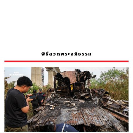
พิธีสวดพระอภิธรรม