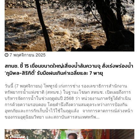
7 พฤศจิกายน 2025
สทนช. ชี้ 15 เขื่อนขนาดใหญ่เสี่ยงน้ำล้นความจุ สั่งเร่งพร่องน้ำ
‘ภูมิพล-สิริกิติ์’ รับมือฝนเกินค่าเฉลี่ยและ 7 พายุ
วันนี้ (7 พฤศจิกายน) ไพฑูรย์ เก่งการช่าง รองเลขาธิการสำนักงาน
ทรัพยากรน้ำแห่งชาติ (สทนช.) ในฐานะโฆษก สทนช. เปิดเผยถึงการ
บริหารจัดการน้ำในช่วงฤดูฝนปี 2568 ว่า หน่วยงานภาครัฐได้ดำเนิน
การด้วยความรอบคอบ โดยคำนึงถึงความสมดุลระหว่างการป้องกัน
อุทกภัยและการกักเก็บน้ำไว้ใช้ในฤดูแล้ง จากการคาดการณ์ล่วงหน้า
ของกรมอุตุนิยมวิทยา และสถาบันสารสนเทศทรัพ...