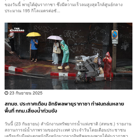
ของวันนี้ พายุไต้ฝุ่นรากาซา ซึ่งมีความเร็วลมสูงสุดใกล้ศูนย์กลาง
ประมาณ 195 กิโลเมตรต่อชั...
23 กันยายน 2025
สทนช. ประกาศเตือน อิทธิพลพายุรากาซา ทำฝนถล่มหลาย
พื้นที่ กทม.เสี่ยงน้ำท่วมขัง
วันนี้ (23 กันยายน) สำนักงานทรัพยากรน้ำแห่งชาติ (สทนช.) รายงาน
สถานการณ์น้ำภาพรวมของประเทศ ประจำวันโดยเตือนประชาชน
เตรียมรับมือฝนตกหนักถึงหนักมากจากอิทธิพลของพายุไต้ฝุ่นรากาซา