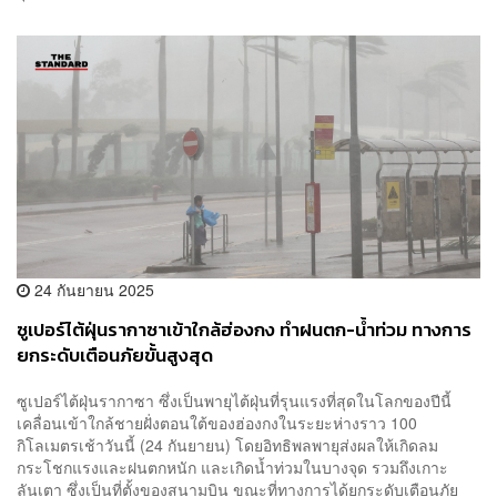
24 กันยายน 2025
ซูเปอร์ไต้ฝุ่นรากาซาเข้าใกล้ฮ่องกง ทำฝนตก-น้ำท่วม ทางการ
ยกระดับเตือนภัยขั้นสูงสุด
ซูเปอร์ไต้ฝุ่นรากาซา ซึ่งเป็นพายุไต้ฝุ่นที่รุนแรงที่สุดในโลกของปีนี้
เคลื่อนเข้าใกล้ชายฝั่งตอนใต้ของฮ่องกงในระยะห่างราว 100
กิโลเมตรเช้าวันนี้ (24 กันยายน) โดยอิทธิพลพายุส่งผลให้เกิดลม
กระโชกแรงและฝนตกหนัก และเกิดน้ำท่วมในบางจุด รวมถึงเกาะ
ลันเตา ซึ่งเป็นที่ตั้งของสนามบิน ขณะที่ทางการได้ยกระดับเตือนภัย