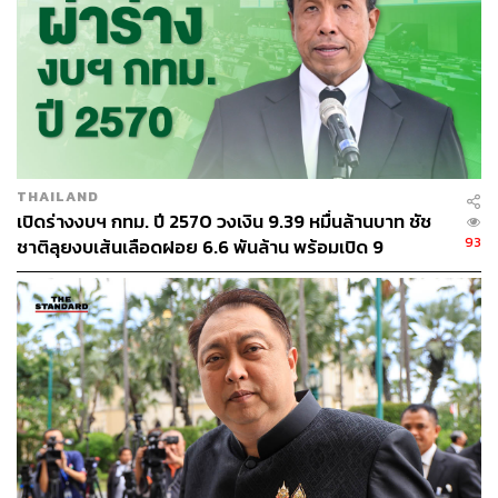
250
THAILAND
ABOUT THE AUTHOR
เปิดร่างงบฯ กทม. ปี 2570 วงเงิน 9.39 หมื่นล้านบาท ชัช
93
ชาติลุยงบเส้นเลือดฝอย 6.6 พันล้าน พร้อมเปิด 9
THE STANDARD TEAM
ยุทธศาสตร์พัฒนาเมือง
กองบรรณาธิการ THE STANDARD
ABOUT THE PHOTOGRAPHER
ฐานิส สุดโต
บรรณาธิการภาพ ประจำสำนักข่าว THE
STANDARD