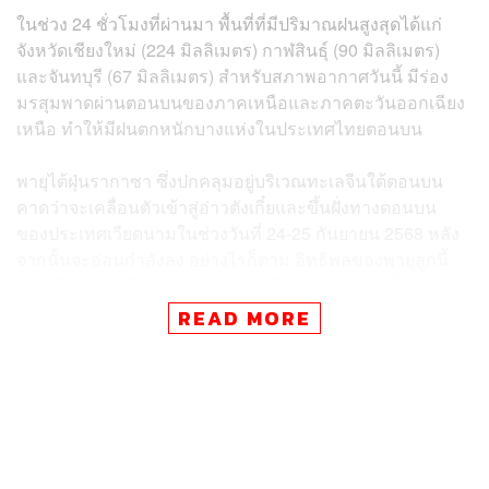
ในช่วง 24 ชั่วโมงที่ผ่านมา พื้นที่ที่มีปริมาณฝนสูงสุดได้แก่
จังหวัดเชียงใหม่ (224 มิลลิเมตร) กาฬสินธุ์ (90 มิลลิเมตร)
และจันทบุรี (67 มิลลิเมตร) สำหรับสภาพอากาศวันนี้ มีร่อง
มรสุมพาดผ่านตอนบนของภาคเหนือและภาคตะวันออกเฉียง
เหนือ ทำให้มีฝนตกหนักบางแห่งในประเทศไทยตอนบน
พายุไต้ฝุ่นรากาซา ซึ่งปกคลุมอยู่บริเวณทะเลจีนใต้ตอนบน
คาดว่าจะเคลื่อนตัวเข้าสู่อ่าวตังเกี๋ยและขึ้นฝั่งทางตอนบน
ของประเทศเวียดนามในช่วงวันที่ 24-25 กันยายน 2568 หลัง
จากนั้นจะอ่อนกำลังลง อย่างไรก็ตาม อิทธิพลของพายุลูกนี้
จะทำให้มรสุมที่พัดปกคลุมประเทศไทยมีกำลังแรงขึ้น ส่งผล
ให้ในช่วงเวลาดังกล่าว ภาคกลางและภาคใต้ฝั่งตะวันตกจะมี
READ MORE
ฝนตกหนัก ส่วนภาคเหนือ ภาคตะวันออกเฉียงเหนือ และภาค
ตะวันออก จะมีฝนตกหนักถึงหนักมาก
ปริมาณน้ำในอ่างเก็บน้ำทั่วประเทศมีสัดส่วนรวมกันคิดเป็น
78% ของความจุเก็บกักทั้งหมด คิดเป็นปริมาณน้ำใช้การได้
66%