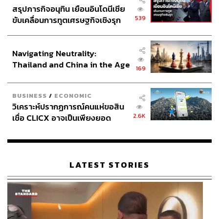
สรุปภารกิจอนุทิน เยือนอินโดนีเซีย
539
ขับเคลื่อนการทูตเศรษฐกิจเชิงรุก
ประกาศหุ้นส่วนยุทธศาสตร์ไทย –
อินโดนีเซีย
Navigating Neutrality:
Thailand and China in the Age
169
of a New Global Order
BUSINESS
/
ECONOMIC
วิเคราะห์ปรากฏการณ์คนแห่ขอสิน
2.6K
เชื่อ CLICX อาจเป็นเพียงยอด
ภูเขาน้ำแข็ง ของปัญหาหนี้ครัว
เรือนไทยที่ถูกซุกไว้
LATEST STORIES