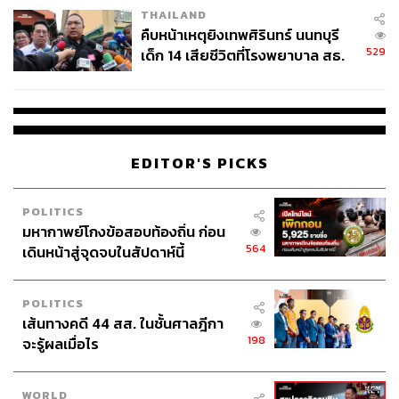
THAILAND
คืบหน้าเหตุยิงเทพศิรินทร์ นนทบุรี
529
เด็ก 14 เสียชีวิตที่โรงพยาบาล สธ.
ยืนยันครูเสียชีวิต 5 ราย เจ็บ 22
ราย
EDITOR'S PICKS
POLITICS
มหากาพย์โกงข้อสอบท้องถิ่น ก่อน
564
เดินหน้าสู่จุดจบในสัปดาห์นี้
POLITICS
เส้นทางคดี 44 สส. ในชั้นศาลฎีกา
198
จะรู้ผลเมื่อไร
WORLD