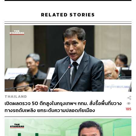
พื้นที่ริมแม่น้ำโขง ใน 8 จังหวัด ได้แก่ เชียงราย เลย
หนองคาย บึงกาฬ นครพนม มุกดาหาร อำนาจเจริญ
RELATED STORIES
และอุบลราชธานี เนื่องจากระดับน้ำในแม่น้ำโขงมีแนว
โน้มสูงขึ้นอย่างต่อเนื่องจากฝนตกหนักใน สปป.ลาว
พื้นที่ลุ่มต่ำริมแม่น้ำเจ้าพระยา ตั้งแต่จังหวัดชัยนาท
สิงห์บุรี อ่างทอง ไปจนถึงปทุมธานี นนทบุรี และ
กรุงเทพมหานคร โดยเฉพาะบริเวณคลองโผงเผงและ
คลองบางบาล รวมถึงแม่น้ำน้อยในจังหวัด
พระนครศรีอยุธยา ซึ่งอาจได้รับผลกระทบจากการ
ระบายน้ำของเขื่อนเจ้าพระยา
THAILAND
TAGS:
น้ำท่วมกรุงเทพมหานคร
เปิดผลตรวจ 50 ตึกสูงในกรุงเทพฯ กทม. สั่งรื้อพื้นที่ขวาง
สำนักงานทรัพยากรน้ำแห่งชาติ
สทนช.
ฝนตกหนัก
185
ทางรถดับเพลิง ยกระดับความปลอดภัยเมือง
น้ำท่วมขัง
พายุไต้ฝุ่นรากาซา (RAGASA)
กรุงเทพมหานคร
พายุ