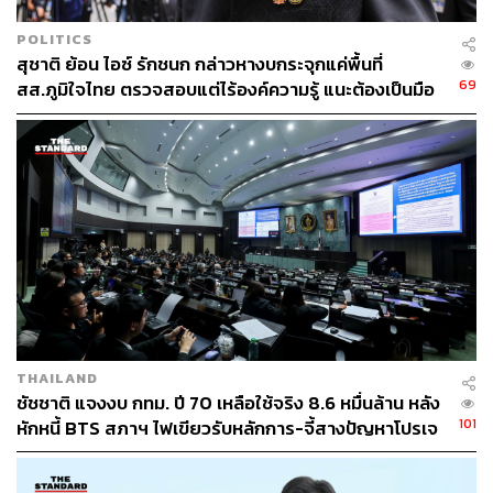
POLITICS
สุชาติ ย้อน ไอซ์ รักชนก กล่าวหางบกระจุกแค่พื้นที่
69
สส.ภูมิใจไทย ตรวจสอบแต่ไร้องค์ความรู้ แนะต้องเป็นมือ
อาชีพกว่านี้
THAILAND
ชัชชาติ แจงงบ กทม. ปี 70 เหลือใช้จริง 8.6 หมื่นล้าน หลัง
101
หักหนี้ BTS สภาฯ ไฟเขียวรับหลักการ-จี้สางปัญหาโปรเจ
กต์ล่าช้า