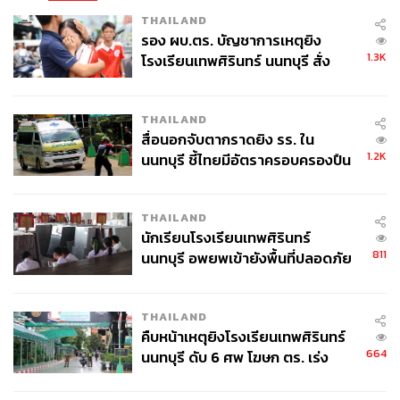
THAILAND
รอง ผบ.ตร. บัญชาการเหตุยิง
1.3K
โรงเรียนเทพศิรินทร์ นนทบุรี สั่ง
ค้นหา 2 รอบยืนยันไร้คนติดค้าง พบ
ศพปู่-ย่าที่บ้านพักผู้ก่อเหตุ
THAILAND
สื่อนอกจับตากราดยิง รร. ใน
1.2K
นนทบุรี ชี้ไทยมีอัตราครอบครองปืน
สูงในระดับต้นของภูมิภาค
THAILAND
นักเรียนโรงเรียนเทพศิรินทร์
811
นนทบุรี อพยพเข้ายังพื้นที่ปลอดภัย
ชั่วคราว หลังเหตุใช้อาวุธปืนภายใน
โรงเรียนคลี่คลาย
THAILAND
คืบหน้าเหตุยิงโรงเรียนเทพศิรินทร์
664
นนทบุรี ดับ 6 ศพ โฆษก ตร. เร่ง
สอบปมขโมยปืนปู่ก่อเหตุ