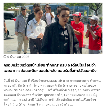
9 มีนาคม 2026
ครอบครัวชินวัตรเข้าเยี่ยม ‘ทักษิณ’ ครบ 6 เดือนในเรือนจำ
เผยอาการอ่อนเพลีย-นอนไม่หลับ ยอมรับยิ่งใกล้วันออกยิ่ง
รู้สึกนาน
วันนี้ (9 มีนาคม) ที่ เรือนจำกลางคลองเปรม กรุงเทพมหานคร ตัวแทน
ครอบครัวชินวัตร นำโดย พานทองแท้ ชินวัตร บุตรชายคนโตของ
ทักษิณ ชินวัตร อดีตนายกรัฐมนตรี พร้อมด้วย ณัฐฐิญา ปวงคำ ภรรยา
ตลอดจน พินทองทา ชินวัตร คุณากรวงศ์ บุตรสาวคนกลาง และณัฐ
พงศ์ คุณากรวงศ์ สามี ได้เดินทางเข้าเยี่ยมทักษิณ ภายในเรือนจำฯ
โดยมี วิญญัติ ชาติมนตรี ทนายความประจำตัว ...