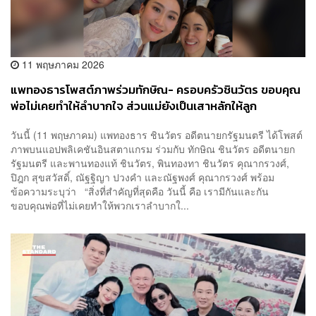
11 พฤษภาคม 2026
​​แพทองธารโพสต์ภาพร่วมทักษิณ- ครอบครัวชินวัตร ขอบคุณ
พ่อไม่เคยทำให้ลำบากใจ ส่วนแม่ยังเป็นเสาหลักให้ลูก
วันนี้ (11 พฤษภาคม) แพทองธาร ชินวัตร อดีตนายกรัฐมนตรี ได้โพสต์
ภาพบนแอปพลิเคชันอินสตาแกรม ร่วมกับ ทักษิณ ชินวัตร อดีตนายก
รัฐมนตรี และพานทองแท้ ชินวัตร, พินทองทา ชินวัตร คุณากรวงศ์,
ปิฎก สุขสวัสดิ์, ณัฐฐิญา ปวงคำ และณัฐพงศ์ คุณากรวงศ์ พร้อม
ข้อความระบุว่า “สิ่งที่สำคัญที่สุดคือ วันนี้ คือ เรามีกันและกัน
ขอบคุณพ่อที่ไม่เคยทำให้พวกเราลำบากใ...