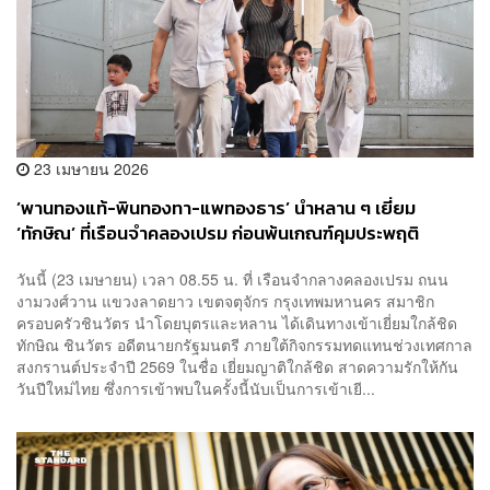
23 เมษายน 2026
​’พานทองแท้-พินทองทา-แพทองธาร’ นำหลาน ๆ เยี่ยม
‘ทักษิณ’ ที่เรือนจำคลองเปรม ก่อนพ้นเกณฑ์คุมประพฤติ
วันนี้ (23 เมษายน) เวลา 08.55 น. ที่ เรือนจำกลางคลองเปรม ถนน
งามวงศ์วาน แขวงลาดยาว เขตจตุจักร กรุงเทพมหานคร สมาชิก
ครอบครัวชินวัตร นำโดยบุตรและหลาน ได้เดินทางเข้าเยี่ยมใกล้ชิด
ทักษิณ ชินวัตร อดีตนายกรัฐมนตรี ภายใต้กิจกรรมทดแทนช่วงเทศกาล
สงกรานต์ประจำปี 2569 ในชื่อ เยี่ยมญาติใกล้ชิด สาดความรักให้กัน
วันปีใหม่ไทย ซึ่งการเข้าพบในครั้งนี้นับเป็นการเข้าเยี...