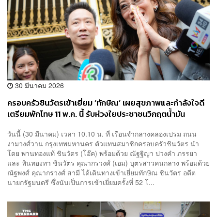
30 มีนาคม 2026
ครอบครัวชินวัตรเข้าเยี่ยม ‘ทักษิณ’ เผยสุขภาพและกำลังใจดี
เตรียมพักโทษ 11 พ.ค. นี้ รับห่วงใยประชาชนวิกฤตน้ำมัน
​วันนี้ (30 มีนาคม) เวลา 10.10 น. ที่ เรือนจำกลางคลองเปรม ถนน
งามวงศ์วาน กรุงเทพมหานคร ตัวแทนสมาชิกครอบครัวชินวัตร นำ
โดย พานทองแท้ ชินวัตร (โอ๊ค) พร้อมด้วย ณัฐฐิญา ปวงคำ ภรรยา
และ พินทองทา ชินวัตร คุณากรวงศ์ (เอม) บุตรสาวคนกลาง พร้อมด้วย
ณัฐพงศ์ คุณากรวงศ์ สามี ได้เดินทางเข้าเยี่ยมทักษิณ ชินวัตร อดีต
นายกรัฐมนตรี ซึ่งนับเป็นการเข้าเยี่ยมครั้งที่ 52 โ...