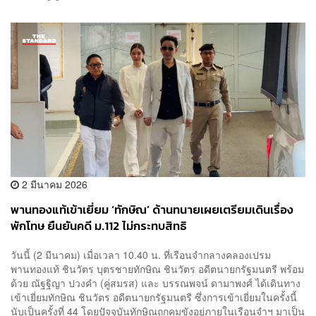
2 มีนาคม 2026
​พานทองแท้เข้าเยี่ยม ‘ทักษิณ’ ด้านทนายเผยเตรียมเดินเรื่อง
พักโทษ ยืนยันคดี ม.112 ไม่กระทบสิทธิ
วันนี้ (2 มีนาคม) เมื่อเวลา 10.40 น. ที่เรือนจำกลางคลองเปรม
พานทองแท้ ชินวัตร บุตรชายทักษิณ ชินวัตร อดีตนายกรัฐมนตรี พร้อม
ด้วย ณัฐฐิญา ปวงคำ (คู่สมรส) และ บรรณพจน์ ดามาพงศ์ ได้เดินทาง
เข้าเยี่ยมทักษิณ ชินวัตร อดีตนายกรัฐมนตรี ซึ่งการเข้าเยี่ยมในครั้งนี้
นับเป็นครั้งที่ 44 โดยปัจจุบันทักษิณถูกคุมขังอยู่ภายในเรือนจำฯ มาเป็น